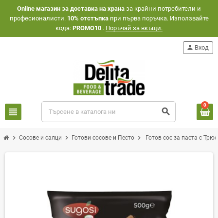
Оnline магазин за доставка на храна
за крайни потребители и
професионалисти.
10% отстъпка
при първа поръчка. Използвайте
кода:
PROMO10
.
Поръчай за вкъщи.
person
Вход
0
view_headline
search
chevron_right
chevron_right
chevron_right
Сосове и салци
Готови сосове и Песто
Готов сос за паста с Трю