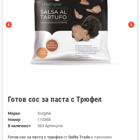
chevron_left
chevron_right
Готов сос за паста с Трюфел
Марка
Surgital
Номер
110368
В наличност
563 Артикули
Готов сос за паста с трюфел
от
Delita Trade
е луксозен