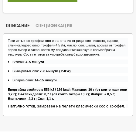
ОПИСАНИЕ
СПЕЦИФИКАЦИЯ
Този изтънчен
трюфел сос
е съчетание от рициново нишесте, сирене,
слънчогледово олио, трюфел (4,5 %), масло, сол, шалот, аромат от трюфел,
черен пипер и захар, което му придава изискан вкус и кремообразна
текстура. Сосът е готов за употреба след бързо затопляне:
В тиган:
4–5 минути
В микровълнова:
7–8 минути (750 W)
В парна баня:
14–15 минути
Енергийна стойност: 556 kJ / 136 kcal; Мазнини: 10 г (от които наситени
3,7 г); Въглехидрати: 8,7 г (от които захари 1,5 г); Фибри: < 0,5 г;
Белтъчини: 2,3 г; Сол: 1,1 г.
Напълно готов, замразен на пелети класически сос с Трюфел.