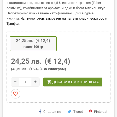
италиански сос, приготвен с 4,5 % истински трюфел (Tuber
aestivum), комбинация от ароматни ядки и богат млечен вкус.
Неповторимо изживяване като финален щрих в гурме
кухнята.
Напълно готов, замразен на пелети класически сос с
Трюфел.
24,25 лв.
(€ 12,4)
пакет 500 гр
24,25 лв.
(€ 12,4)
(48,50 лв.
(€ 24,8)
За килограм)
shopping_cart
remove
add
ДОБАВИ КЪМ КОЛИЧКАТА
favorite_border
Споделяне
Tweet
Pinterest