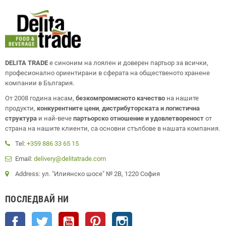
DELITA TRADE
е синоним на лоялен и доверен партьор за всички,
професионално ориентирани в сферата на общественото хранене
компании в България.
От 2008 година насам,
безкомпромисното качество
на нашите
продукти,
конкурентните цени
,
дистрибуторската и логистична
структура
и най-вече
партьорско отношение и удовлетвореност
от
страна на нашите клиенти, са основни стълбове в нашата компания.
Tel:
+359 886 33 65 15
Email:
delivery@delitatrade.com
Address: ул. "Илиянско шосе" № 2В, 1220 София
ПОСЛЕДВАЙ НИ
Facebook
Twitter
YouTube
Pinterest
Instagram