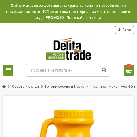
Оnline магазин за доставка на храна
за крайни потребители и
професионалисти.
10% отстъпка
при първа поръчка. Използвайте
кода:
PROMO10
.
Поръчай за вкъщи.
person
Вход
0
view_headline
search
chevron_right
chevron_right
chevron_right
Сосове и салци
Готови сосове и Песто
Горчича - мека, Туба 4,5 к