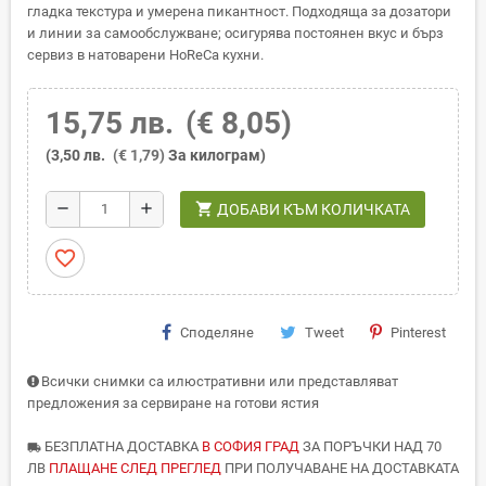
гладка текстура и умерена пикантност. Подходяща за дозатори
и линии за самообслужване; осигурява постоянен вкус и бърз
сервиз в натоварени HoReCa кухни.
15,75 лв.
(€ 8,05)
(3,50 лв.
(€ 1,79)
За килограм)
shopping_cart
remove
add
ДОБАВИ КЪМ КОЛИЧКАТА
favorite_border
Споделяне
Tweet
Pinterest
Всички снимки са илюстративни или представляват
предложения за сервиране на готови ястия
БЕЗПЛАТНА ДОСТАВКА
В СОФИЯ ГРАД
ЗА ПОРЪЧКИ НАД 70
local_shipping
ЛВ
ПЛАЩАНЕ СЛЕД ПРЕГЛЕД
ПРИ ПОЛУЧАВАНЕ НА ДОСТАВКАТА