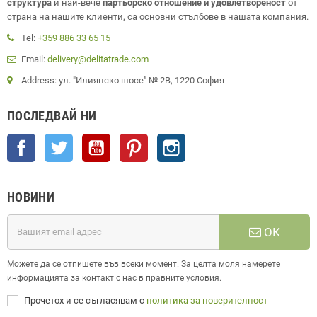
структура
и най-вече
партьорско отношение и удовлетвореност
от
страна на нашите клиенти, са основни стълбове в нашата компания.
Tel:
+359 886 33 65 15
Email:
delivery@delitatrade.com
Address: ул. "Илиянско шосе" № 2В, 1220 София
ПОСЛЕДВАЙ НИ
Facebook
Twitter
YouTube
Pinterest
Instagram
НОВИНИ
ОК
Можете да се отпишете във всеки момент. За целта моля намерете
информацията за контакт с нас в правните условия.
Прочетох и се съгласявам с
политика за поверителност