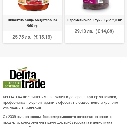
Пикантна салца Медитеранеа
Карамелизиран лук - Туба 2,3 кг
960 гр
29,13 лв.
(€ 14,89)
25,73 лв.
(€ 13,16)
DELITA TRADE
е синоним на лоялен и доверен партьор за всички,
професионално ориентирани в сферата на общественото хранене
компании в България.
От 2008 година насам,
безкомпромисното качество
на нашите
продукти,
конкурентните цени
,
дистрибуторската и логистична