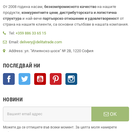
От 2008 година насам,
безкомпромисното качество
на нашите
продукти,
конкурентните цени
,
дистрибуторската и логистична
структура
и най-вече
партьорско отношение и удовлетвореност
от
страна на нашите клиенти, са основни стълбове в нашата компания.
Tel:
+359 886 33 65 15
Email:
delivery@delitatrade.com
Address: ул. "Илиянско шосе" № 2В, 1220 София
ПОСЛЕДВАЙ НИ
Facebook
Twitter
YouTube
Pinterest
Instagram
НОВИНИ
ОК
Можете да се отпишете във всеки момент. За целта моля намерете