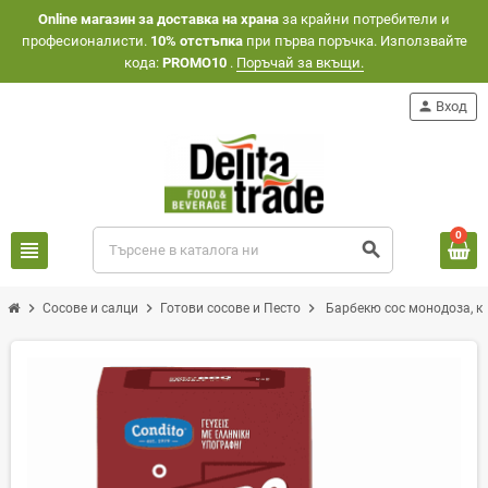
Оnline магазин за доставка на храна
за крайни потребители и
професионалисти.
10% отстъпка
при първа поръчка. Използвайте
кода:
PROMO10
.
Поръчай за вкъщи.
person
Вход
0
view_headline
search
chevron_right
chevron_right
chevron_right
Сосове и салци
Готови сосове и Песто
Барбекю сос монодоза, ка