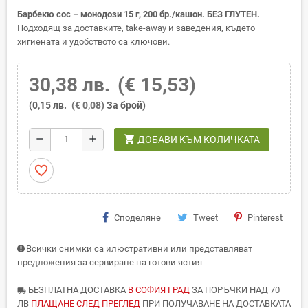
Барбекю сос – монодози 15 г, 200 бр./кашон. БЕЗ ГЛУТЕН.
Подходящ за доставките, take-away и заведения, където
хигиената и удобството са ключови.
30,38 лв.
(€ 15,53)
(0,15 лв.
(€ 0,08)
За брой)
shopping_cart
remove
add
ДОБАВИ КЪМ КОЛИЧКАТА
favorite_border
Споделяне
Tweet
Pinterest
Всички снимки са илюстративни или представляват
предложения за сервиране на готови ястия
БЕЗПЛАТНА ДОСТАВКА
В СОФИЯ ГРАД
ЗА ПОРЪЧКИ НАД 70
local_shipping
ЛВ
ПЛАЩАНЕ СЛЕД ПРЕГЛЕД
ПРИ ПОЛУЧАВАНЕ НА ДОСТАВКАТА