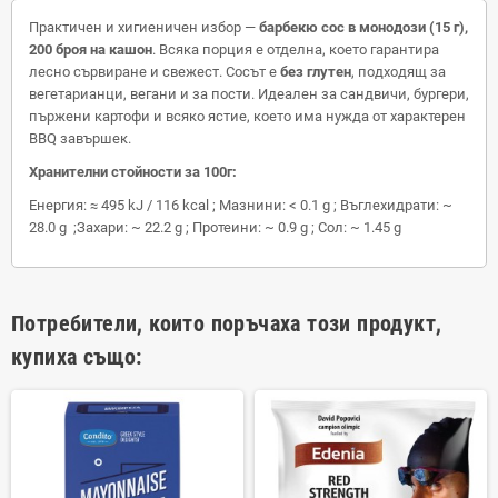
Практичен и хигиеничен избор —
барбекю сос в монодози (15 г),
200 броя на кашон
. Всяка порция е отделна, което гарантира
лесно сървиране и свежест. Сосът е
без глутен
, подходящ за
вегетарианци, вегани и за пости. Идеален за сандвичи, бургери,
пържени картофи и всяко ястие, което има нужда от характерен
BBQ завършек.
Хранителни стойности за 100г:
Енергия: ≈ 495 kJ / 116 kcal ; Мазнини: < 0.1 g ; Въглехидрати: ~
28.0 g ;Захари: ~ 22.2 g ; Протеини: ~ 0.9 g ; Сол: ~ 1.45 g
Потребители, които поръчаха този продукт,
купиха също: