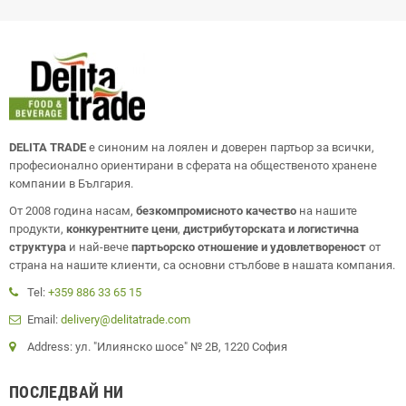
DELITA TRADE
е синоним на лоялен и доверен партьор за всички,
професионално ориентирани в сферата на общественото хранене
компании в България.
От 2008 година насам,
безкомпромисното качество
на нашите
продукти,
конкурентните цени
,
дистрибуторската и логистична
структура
и най-вече
партьорско отношение и удовлетвореност
от
страна на нашите клиенти, са основни стълбове в нашата компания.
Tel:
+359 886 33 65 15
Email:
delivery@delitatrade.com
Address: ул. "Илиянско шосе" № 2В, 1220 София
ПОСЛЕДВАЙ НИ