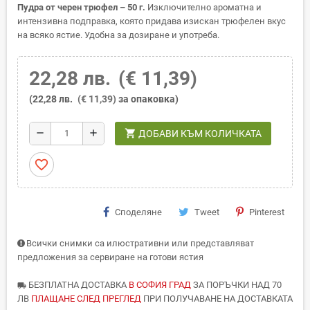
Пудра от черен трюфел – 50 г.
Изключително ароматна и
интензивна подправка, която придава изискан трюфелен вкус
на всяко ястие. Удобна за дозиране и употреба.
22,28 лв.
(€ 11,39)
(22,28 лв.
(€ 11,39)
за опаковка)
shopping_cart
remove
add
ДОБАВИ КЪМ КОЛИЧКАТА
favorite_border
Споделяне
Tweet
Pinterest
Всички снимки са илюстративни или представляват
предложения за сервиране на готови ястия
БЕЗПЛАТНА ДОСТАВКА
В СОФИЯ ГРАД
ЗА ПОРЪЧКИ НАД 70
local_shipping
ЛВ
ПЛАЩАНЕ СЛЕД ПРЕГЛЕД
ПРИ ПОЛУЧАВАНЕ НА ДОСТАВКАТА