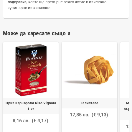
подправка
, която ще превърне всяко ястие в изискано
кулинарно изживяване.
Може да харесате също и
Ориз Карнароли Riso Vignola
Талиателе
Ма
1 кг
върд
17,85 лв.
(€ 9,13)
8,16 лв.
(€ 4,17)
13