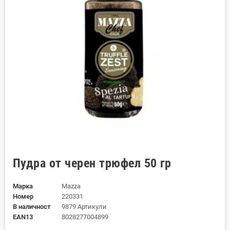
Пудра от черен трюфел 50 гр
Марка
Mazza
Номер
220331
В наличност
9879 Артикули
EAN13
8028277004899