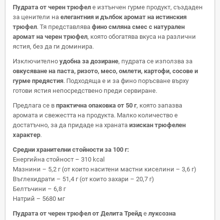
Пудрата от черен трюфел
е изтънчен гурме продукт, създаден
за ценители на
елегантния и дълбок аромат на истинския
трюфел
. Тя представлява
фино смляна смес с натурален
аромат на черен трюфел
, която обогатява вкуса на различни
ястия, без да ги доминира.
Изключително
удобна за дозиране
, пудрата се използва за
овкусяване на паста, ризото, месо, омлети, картофи, сосове и
гурме предястия
. Подходяща е и за фино поръсване върху
готови ястия непосредствено преди сервиране.
Предлага се в
практична опаковка от 50 г
, която запазва
аромата и свежестта на продукта. Малко количество е
достатъчно, за да придаде на храната
изискан трюфелен
характер
.
Средни хранителни стойности за 100 г:
Енергийна стойност – 310 kcal
Мазнини – 5,2 г (от които наситени мастни киселини – 3,6 г)
Въглехидрати – 51,4 г (от които захари – 20,7 г)
Белтъчини – 6,8 г
Натрий – 5680 мг
Пудрата от черен трюфел от Делита Трейд
е
луксозна