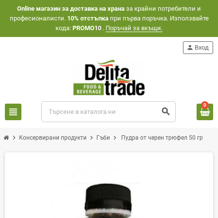
Оnline магазин за доставка на храна
за крайни потребители и
професионалисти.
10% отстъпка
при първа поръчка. Използвайте
кода:
PROMO10
.
Поръчай за вкъщи.
person
Вход
0
view_headline
search
chevron_right
chevron_right
chevron_right
Консервирани продукти
Гъби
Пудра от черен трюфел 50 гр