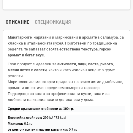
ОПИСАНИЕ
СПЕЦИФИКАЦИЯ
Манатарките
, нарязани и мариновани в ароматна саламура, са
класика в италианската кухня. Приготвени по традиционна
рецепта, те запазват своята
естествена текстура, горски
аромат и богат вкус
.
Този продукт е идеален за
антипасти, пици, паста, ризото,
месни ястия и салати
, както и като изискан акцент в гурме
рецепти.
Маринованите манатарки придават на всяко ястие дълбочина,
аромат и автентичен средиземноморски характер.
Подходящи са както за професионални кухни, така и за
любители на италианските деликатеси у дома.
Средни хранителни стойности за 100 гр
:
Енергийна стойност:
299 kJ / 73 kcal
Мазнини:
6,1 гр
от които наситени мастни киселини:
0,7 гр