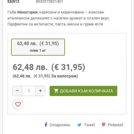
EAN13
8032573821401
Гъби
Манатарки
, нарязани и мариновани – изискан
италиански деликатес с наситен аромат и плътен вкус.
Перфектни за антипасти, паста, месни и гурме ясти
62,48 лв.
(€ 31,95)
плик 1 кг
62,48 лв.
(€ 31,95)
(62,48 лв.
(€ 31,95)
За килограм)
shopping_cart
remove
add
ДОБАВИ КЪМ КОЛИЧКАТА
favorite_border
Споделяне
Tweet
Pinterest