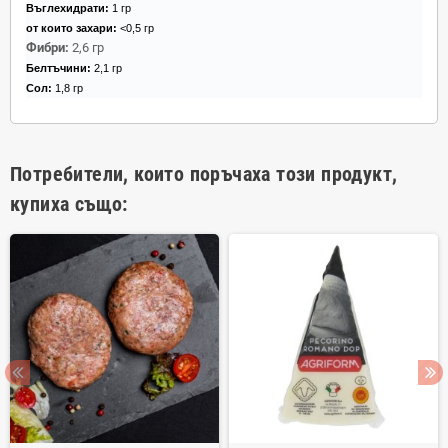
Въглехидрати:
1 гр
от които захари:
<0,5 гр
Фибри:
2,6 гр
Белтъчини:
2,1 гр
Сол:
1,8 гр
Потребители, които поръчаха този продукт,
купиха също: