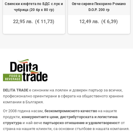
Свински кюфтета по БДС с лук и
Овче сирене Пекорино Романо
чубрица (20 бр х 80 гр)
D.O.P. 200 гр
22,95 лв.
(€ 11,73)
12,49 лв.
(€ 6,39)
DELITA TRADE
е синоним на лоялен и доверен партьор за всички,
професионално ориентирани в сферата на общественото хранене
компании в България.
От 2008 година насам,
безкомпромисното качество
на нашите
продукти,
конкурентните цени
,
дистрибуторската и логистична
структура
и най-вече
партьорско отношение и удовлетвореност
от
страна на нашите клиенти, са основни стълбове в нашата компания.