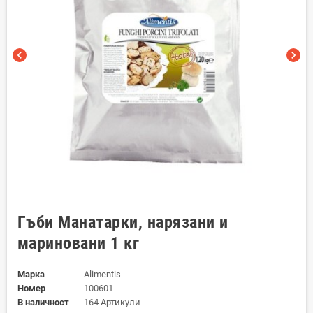
chevron_left
chevron_right
Гъби Манатарки, нарязани и
мариновани 1 кг
Марка
Alimentis
Номер
100601
В наличност
164 Артикули