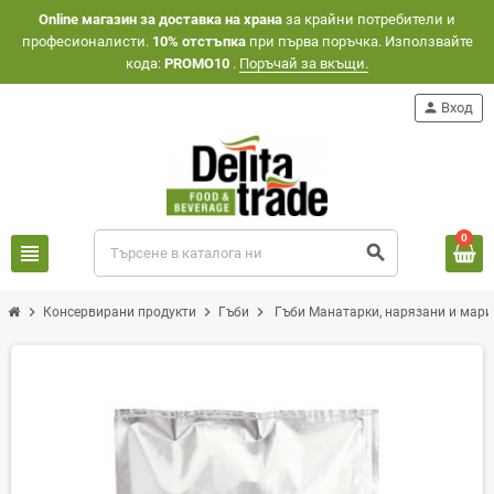
Оnline магазин за доставка на храна
за крайни потребители и
професионалисти.
10% отстъпка
при първа поръчка. Използвайте
кода:
PROMO10
.
Поръчай за вкъщи.
person
Вход
0
view_headline
search
chevron_right
chevron_right
chevron_right
Консервирани продукти
Гъби
Гъби Манатарки, нарязани и мари