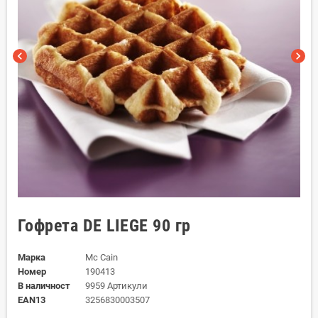
chevron_left
chevron_right
Гофрета DE LIEGE 90 гр
Марка
Mc Cain
Номер
190413
В наличност
9959 Артикули
EAN13
3256830003507