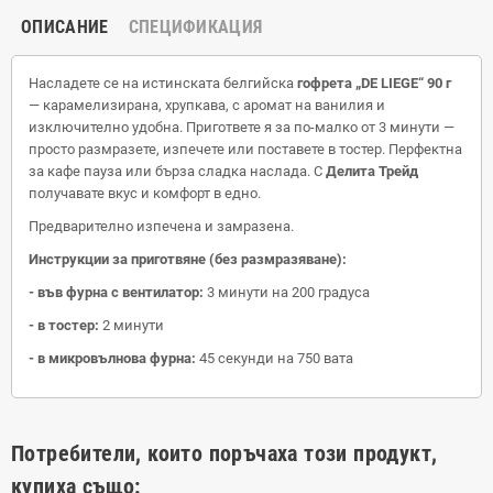
ОПИСАНИЕ
СПЕЦИФИКАЦИЯ
Насладете се на истинската белгийска
гофрета „DE LIEGE“ 90 г
— карамелизирана, хрупкава, с аромат на ванилия и
изключително удобна. Пригответе я за по-малко от 3 минути —
просто размразете, изпечете или поставете в тостер. Перфектна
за кафе пауза или бърза сладка наслада. С
Делита Трейд
получавате вкус и комфорт в едно.
Предварително изпечена и замразена.
Инструкции за приготвяне (без размразяване):
- във фурна с вентилатор:
3 минути на 200 градуса
- в тостер:
2 минути
- в микровълнова фурна:
45 секунди на 750 вата
Потребители, които поръчаха този продукт,
купиха също: