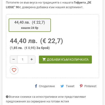
Потопете се във вкуса на традицията с нашата
Гофрета „DE
LIEGE“ 90 г
, доверена добавка към нашия асортимент.
44,40 лв.
(€ 22,7)
кашон 24 бр
44,40 лв.
(€ 22,7)
(1,85 лв.
(€ 0,95)
За брой)
shopping_cart
remove
add
ДОБАВИ КЪМ КОЛИЧКАТА
favorite_border
Споделяне
Tweet
Pinterest
Всички снимки са илюстративни или представляват
предложения за сервиране на готови ястия