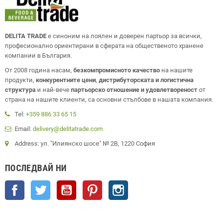
DELITA TRADE
е синоним на лоялен и доверен партьор за всички,
професионално ориентирани в сферата на общественото хранене
компании в България.
От 2008 година насам,
безкомпромисното качество
на нашите
продукти,
конкурентните цени
,
дистрибуторската и логистична
структура
и най-вече
партьорско отношение и удовлетвореност
от
страна на нашите клиенти, са основни стълбове в нашата компания.
Tel:
+359 886 33 65 15
Email:
delivery@delitatrade.com
Address: ул. "Илиянско шосе" № 2В, 1220 София
ПОСЛЕДВАЙ НИ
Facebook
Twitter
YouTube
Pinterest
Instagram