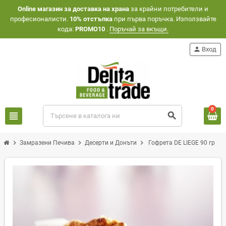
Оnline магазин за доставка на храна
за крайни потребители и
професионалисти.
10% отстъпка
при първа поръчка. Използвайте
кода:
PROMO10
.
Поръчай за вкъщи.
person
Вход
0
view_headline
search
chevron_right
chevron_right
chevron_right
Замразени Печива
Десерти и Донъти
Гофрета DE LIEGE 90 гр