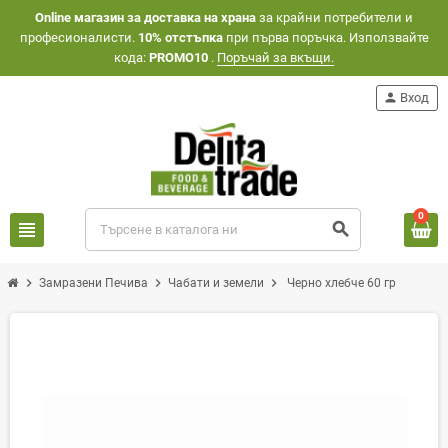
Оnline магазин за доставка на храна
за крайни потребители и
професионалисти.
10% отстъпка
при първа поръчка. Използвайте
кода:
PROMO10
.
Поръчай за вкъщи.
person
Вход
0
view_headline
search
chevron_right
chevron_right
chevron_right
Замразени Печива
Чабати и земели
Черно хлебче 60 гр