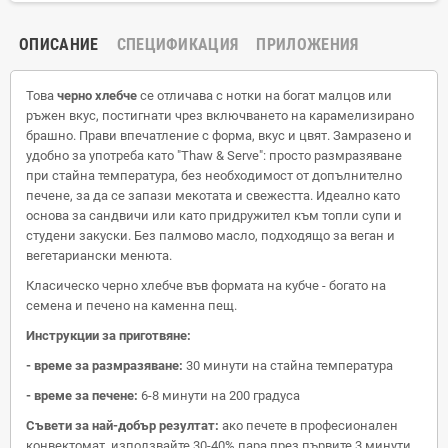
ОПИСАНИЕ
СПЕЦИФИКАЦИЯ
ПРИЛОЖЕНИЯ
Това
черно хлебче
се отличава с нотки на богат малцов или
ръжен вкус, постигнати чрез включването на карамелизирано
брашно. Прави впечатление с форма, вкус и цвят. Замразено и
удобно за употреба като "Thaw & Serve": просто размразяване
при стайна температура, без необходимост от допълнително
печене, за да се запази мекотата и свежестта. Идеално като
основа за сандвичи или като придружител към топли супи и
студени закуски. Без палмово масло, подходящо за веган и
вегетариански менюта.
Класическо черно хлебче във формата на кубче - богато на
семена и печено на каменна пещ.
Инструкции за приготвяне:
- време за размразяване:
30 минути на стайна температура
- време за печене:
6-8 минути на 200 градуса
Съвети за най-добър резултат:
ако печете в професионален
конвектомат, използвайте 30-40% пара през първите 3 минути.