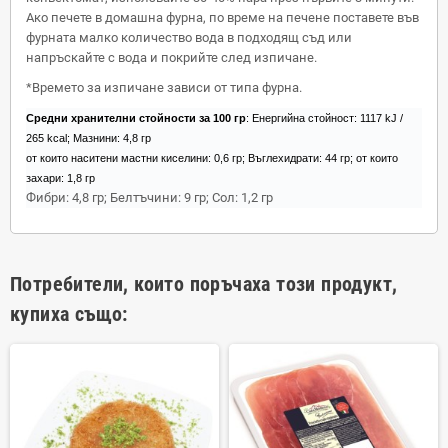
Ако печете в домашна фурна, по време на печене поставете във
фурната малко количество вода в подходящ съд или
напръскайте с вода и покрийте след изпичане.
*Времето за изпичане зависи от типа фурна.
Средни хранителни стойности за 100 гр
:
Енергийна стойност: 1117 kJ /
265 kcal; Мазнини: 4,8 гр
от които наситени мастни киселини: 0,6 гр; Въглехидрати: 44 гр; от които
захари: 1,8 гр
Фибри: 4,8 гр; Белтъчини: 9 гр; Сол: 1,2 гр
Потребители, които поръчаха този продукт,
купиха също: