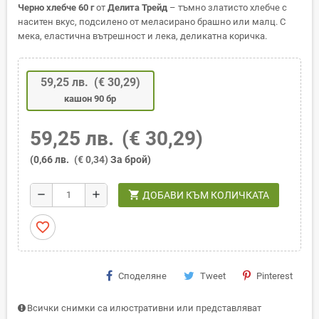
Черно хлебче 60 г
от
Делита Трейд
– тъмно златисто хлебче с
наситен вкус, подсилено от меласирано брашно или малц. С
мека, еластична вътрешност и лека, деликатна коричка.
59,25 лв.
(€ 30,29)
кашон 90 бр
59,25 лв.
(€ 30,29)
(0,66 лв.
(€ 0,34)
За брой)
shopping_cart
remove
add
ДОБАВИ КЪМ КОЛИЧКАТА
favorite_border
Споделяне
Tweet
Pinterest
Всички снимки са илюстративни или представляват