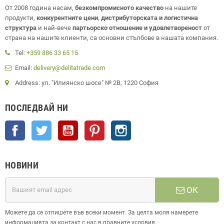
От 2008 година насам,
безкомпромисното качество
на нашите
продукти,
конкурентните цени
,
дистрибуторската и логистична
структура
и най-вече
партьорско отношение и удовлетвореност
от
страна на нашите клиенти, са основни стълбове в нашата компания.
Tel:
+359 886 33 65 15
Email:
delivery@delitatrade.com
Address: ул. "Илиянско шосе" № 2В, 1220 София
ПОСЛЕДВАЙ НИ
Facebook
Twitter
YouTube
Pinterest
Instagram
НОВИНИ
ОК
Можете да се отпишете във всеки момент. За целта моля намерете
информацията за контакт с нас в правните условия.