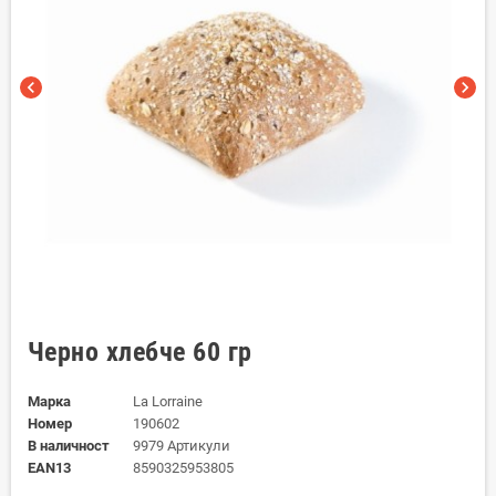
chevron_left
chevron_right
Черно хлебче 60 гр
Марка
La Lorraine
Номер
190602
В наличност
9979 Артикули
EAN13
8590325953805