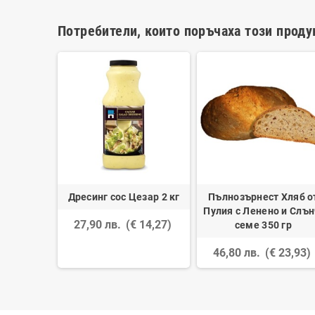
Потребители, които поръчаха този проду
ета 35 гр
Дресинг сос Цезар 2 кг
Пълнозърнест Хляб о
Пулия с Ленено и Слън
 22,24)
27,90 лв.
(€ 14,27)
семе 350 гр
46,80 лв.
(€ 23,93)