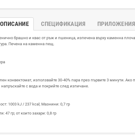
ОПИСАНИЕ
СПЕЦИФИКАЦИЯ
ПРИЛОЖЕНИЯ
шенично брашно и квас от ръж и пшеница, изпечена върху каменна плоча 
тура. Печена на каменна пещ.
ура
лен конвектомат, използвайте 30-40% пара през първите 3 минути. Ако 
 напръскайте с вода и покрийте след изпичане.
т: 1003 kJ / 237 kcal; Мазнини: 0,7 гр
 47 гр; от които захари: 0,8 гр