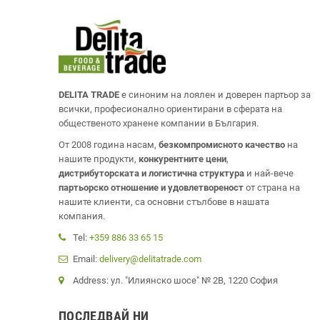
DELITA TRADE
е синоним на лоялен и доверен партьор за
всички, професионално ориентирани в сферата на
общественото хранене компании в България.
От 2008 година насам,
безкомпромисното качество
на
нашите продукти,
конкурентните цени
,
дистрибуторската и логистична структура
и най-вече
партьорско отношение и удовлетвореност
от страна на
нашите клиенти, са основни стълбове в нашата
компания.
Tel:
+359 886 33 65 15
Email:
delivery@delitatrade.com
Address: ул. "Илиянско шосе" № 2В, 1220 София
ПОСЛЕДВАЙ НИ