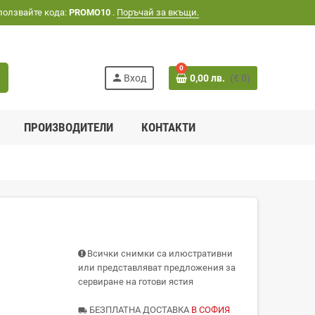
ползвайте кода:
PROMO10
.
Поръчай за вкъщи.
0
h
person
Вход
0,00 лв.
(€ 0)
ПРОИЗВОДИТЕЛИ
КОНТАКТИ
Всички снимки са илюстративни
или представляват предложения за
сервиране на готови ястия
БЕЗПЛАТНА ДОСТАВКА
В СОФИЯ
local_shipping