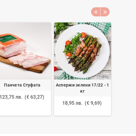
Панчета Стуфата
Аспержи зелени 17/22 - 1
Синапено
кг
бур
123,75 лв.
(€ 63,27)
18,95 лв.
(€ 9,69)
20,05 