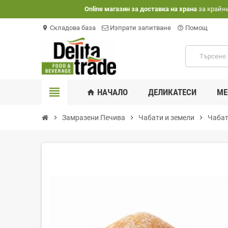
Оnline магазин за доставка на храна
за крайн
Складова база
Изпрати запитване
Помощ
location_on
help_outline
view_headline
НАЧАЛО
ДЕЛИКАТЕСИ
МЕ
home
chevron_right
Замразени Печива
chevron_right
Чабати и земели
chevron_right
Чабат