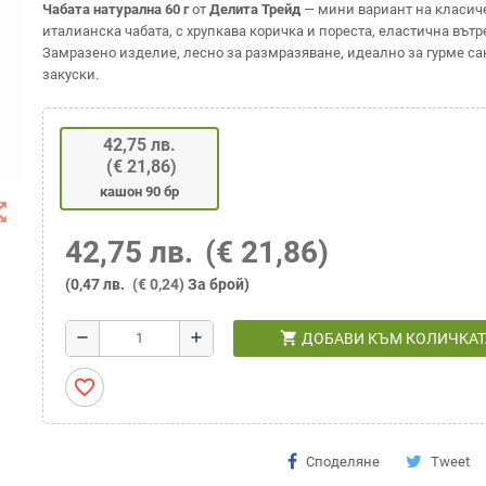
Чабата натурална 60 г
от
Делита Трейд
— мини вариант на класич
италианска чабата, с хрупкава коричка и пореста, еластична вът
Замразено изделие, лесно за размразяване, идеално за гурме с
закуски.
42,75 лв.
(€ 21,86)
кашон 90 бр
t_map
42,75 лв.
(€ 21,86)
(0,47 лв.
(€ 0,24)
За брой)
shopping_cart
remove
add
ДОБАВИ КЪМ КОЛИЧКАТ
favorite_border
Споделяне
Tweet