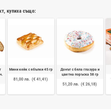
кт, купиха също:
т
Мини кейк с ябълки 45 гр
Донът с бяла глазура и
ч.
цветна поръска 58 гр
81,00 лв.
(€ 41,41)
51,20 лв.
(€ 26,18)