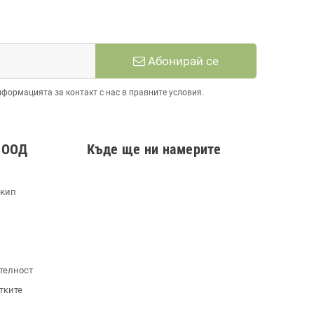
Абонирай се
нформацията за контакт с нас в правните условия.
 ООД
Къде ще ни намерите
екип
телност
тките