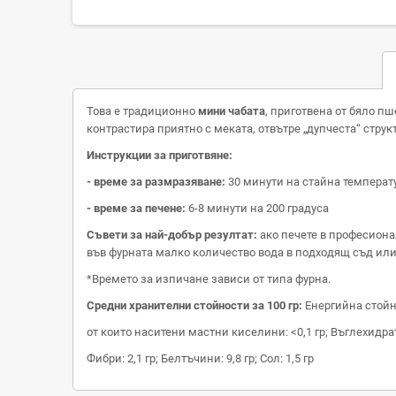
Това е традиционно
мини чабата
, приготвена от бяло п
контрастира приятно с меката, отвътре „дупчеста“ струк
Инструкции за приготвяне:
- време за размразяване:
30 минути на стайна температ
- време за печене:
6-8 минути на 200 градуса
Съвети за най-добър резултат:
ако печете в професиона
във фурната малко количество вода в подходящ съд или
*Времето за изпичане зависи от типа фурна.
Средни хранителни стойности за 100 гр:
Енергийна стойнос
от които наситени мастни киселини: <0,1 гр; Въглехидрати:
Фибри: 2,1 гр; Белтъчини: 9,8 гр; Сол: 1,5 гр