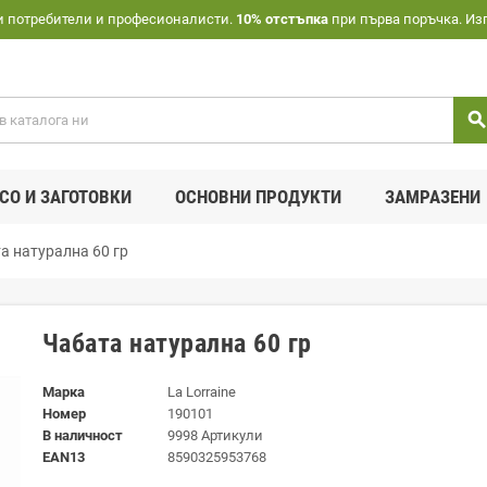
и потребители и професионалисти.
10% отстъпка
при първа поръчка. Из
searc
СО И ЗАГОТОВКИ
ОСНОВНИ ПРОДУКТИ
ЗАМРАЗЕНИ
а натурална 60 гр
Чабата натурална 60 гр
Марка
La Lorraine
Номер
190101
В наличност
9998 Артикули
EAN13
8590325953768