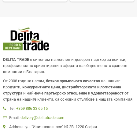
DELITA TRADE
е синоним на лоялен и доверен партьор за всички,
професионално ориентирани в сферата на общественото хранене
компании в България.
От 2008 година насам,
безкомпромисното качество
на нашите
продукти,
конкурентните цени
,
дистрибуторската и логистична
структура
и най-вече
партьорско отношение и удовлетвореност
от
страна на нашите клиенти, са основни стълбове в нашата компания.
Tel:
+359 886 33 65 15
Email:
delivery@delitatrade.com
Address: ул. "Илиянско шосе" № 2В, 1220 София