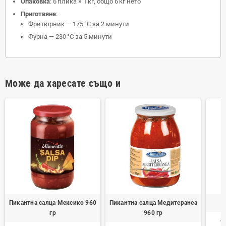
Опаковка
: 6 плика × 1 кг, общо 6 кг нето
Приготвяне
:
Фритюрник — 175 °C за 2 минути
Фурна — 230 °C за 5 минути
Може да харесате също и
Пикантна салца Мексико 960
Пикантна салца Медитеранеа
гр
960 гр
1