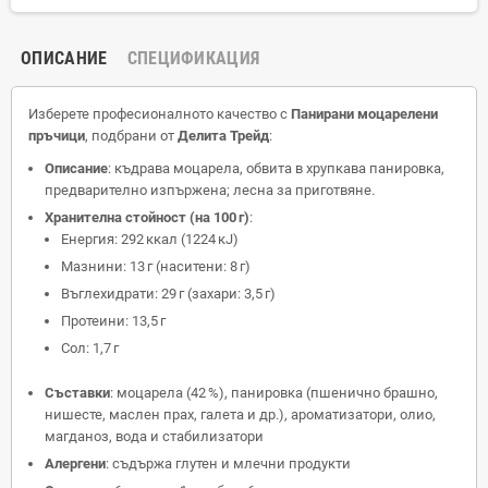
ОПИСАНИЕ
СПЕЦИФИКАЦИЯ
Изберете професионалното качество с
Панирани моцарелени
пръчици
, подбрани от
Делита Трейд
:
Описание
: къдрава моцарела, обвита в хрупкава панировка,
предварително изпържена; лесна за приготвяне.
Хранителна стойност (на 100 г)
:
Енергия: 292 ккал (1224 кJ)
Мазнини: 13 г (наситени: 8 г)
Въглехидрати: 29 г (захари: 3,5 г)
Протеини: 13,5 г
Сол: 1,7 г
Съставки
: моцарела (42 %), панировка (пшенично брашно,
нишесте, маслен прах, галета и др.), ароматизатори, олио,
магданоз, вода и стабилизатори
Алергени
: съдържа глутен и млечни продукти