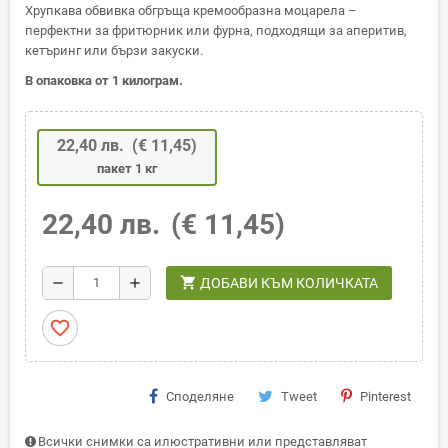
Хрупкава обвивка обгръща кремообразна моцарела –
перфектни за фритюрник или фурна, подходящи за аперитив,
кетъринг или бързи закуски.
В опаковка от 1 килограм.
22,40 лв.
(€ 11,45)
пакет 1 кг
22,40 лв.
(€ 11,45)
shopping_cart
remove
add
ДОБАВИ КЪМ КОЛИЧКАТА
favorite_border
Споделяне
Tweet
Pinterest
Всички снимки са илюстративни или представляват