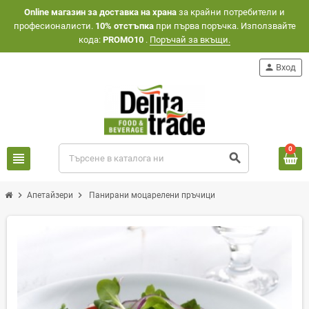
Оnline магазин за доставка на храна
за крайни потребители и
професионалисти.
10% отстъпка
при първа поръчка. Използвайте
кода:
PROMO10
.
Поръчай за вкъщи.
person
Вход
0
view_headline
search
chevron_right
chevron_right
Апетайзери
Панирани моцарелени пръчици