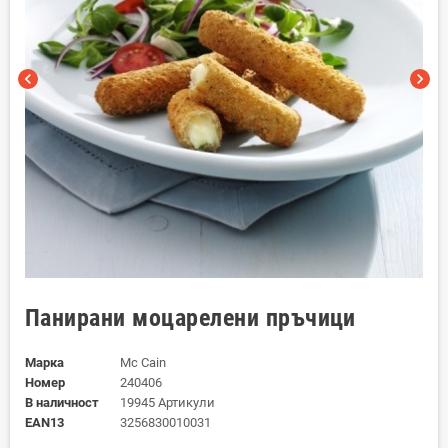
chevron_left
chevron_right
Панирани моцарелени пръчици
Марка
Mc Cain
Номер
240406
В наличност
19945 Артикули
EAN13
3256830010031