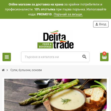
Оnline магазин за доставка на храна
за крайни потребители и
професионалисти.
10% отстъпка
при първа поръчка. Използвайте
кода:
PROMO10
.
Поръчай за вкъщи.
person
Вход
0
view_headline
search
chevron_right
Супи, бульони, основи