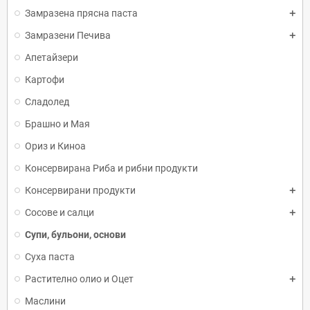
Замразена прясна паста
Замразени Печива
Апетайзери
Картофи
Сладолед
Брашно и Мая
Ориз и Киноа
Консервирана Риба и рибни продукти
Консервирани продукти
Сосове и салци
Супи, бульони, основи
Суха паста
Растително олио и Оцет
Маслини