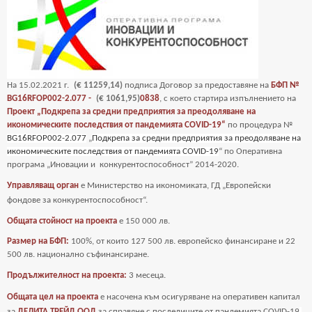
На
15
.02.2021 г.
(€ 11259,14)
подписа Договор за предоставяне на
БФП №
BG16RFOP002-2.077 -
(€ 1061,95)
0838
, с което стартира изпълнението на
Проект „Подкрепа за средни предприятия за преодоляване на
икономическите последствия от пандемията COVID-19“
по процедура №
BG16RFOP002-2.077
„
Подкрепа за средни предприятия за преодоляване на
икономическите последствия от пандемията COVID-19
“ по Оперативна
програма „Иновации и
конкурентоспособност” 2014-2020.
Управляващ орган
е Министерство на икономиката, ГД „Европейски
фондове за
конкурентоспособност“.
Общата стойност на проекта
е
150 000 лв.
Размер на БФП:
100%, от които 127 500 лв. европейско финансиране и 22
500 лв. национално съфинансиране.
Продължителност на проекта:
3 месеца.
Общата цел на проекта
е насочена към осигуряване на оперативен капитал
за
ДЕЛИТА ТРЕЙД ООД
за справяне с последиците от пандемията COVID-19
.