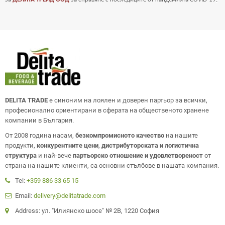
DELITA TRADE
е синоним на лоялен и доверен партьор за всички,
професионално ориентирани в сферата на общественото хранене
компании в България.
От 2008 година насам,
безкомпромисното качество
на нашите
продукти,
конкурентните цени
,
дистрибуторската и логистична
структура
и най-вече
партьорско отношение и удовлетвореност
от
страна на нашите клиенти, са основни стълбове в нашата компания.
Tel:
+359 886 33 65 15
Email:
delivery@delitatrade.com
Address: ул. "Илиянско шосе" № 2В, 1220 София