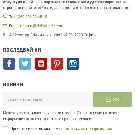
структура
и най-вече
партьорско отношение и удовлетвореност
от
страна на нашите клиенти, са основни стълбове в нашата компания.
Tel:
+359 886 33 65 15
Email:
delivery@delitatrade.com
Address: ул. "Илиянско шосе" № 2В, 1220 София
ПОСЛЕДВАЙ НИ
Facebook
Twitter
YouTube
Pinterest
Instagram
НОВИНИ
ОК
Можете да се отпишете във всеки момент. За целта моля намерете
информацията за контакт с нас в правните условия.
Прочетох и се съгласявам с
политика за поверителност