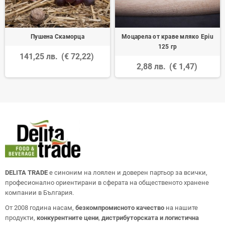
Пушена Скаморца
Моцарела от краве мляко Epiu
125 гр
141,25 лв.
(€ 72,22)
2,88 лв.
(€ 1,47)
DELITA TRADE
е синоним на лоялен и доверен партьор за всички,
професионално ориентирани в сферата на общественото хранене
компании в България.
От 2008 година насам,
безкомпромисното качество
на нашите
продукти,
конкурентните цени
,
дистрибуторската и логистична