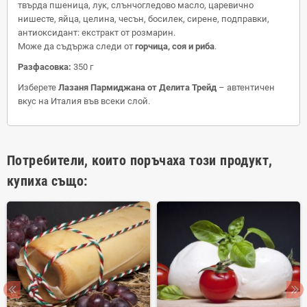
твърда пшеница, лук, слънчогледово масло, царевично
нишесте, яйца, целина, чесън, босилек, сирене, подправки,
антиоксидант: екстракт от розмарин.
Може да съдържа следи от
горчица, соя и риба
.
Разфасовка:
350 г
Изберете
Лазаня Пармиджана от Делита Трейд
– автентичен
вкус на Италия във всеки слой.
Потребители, които поръчаха този продукт,
купиха също: