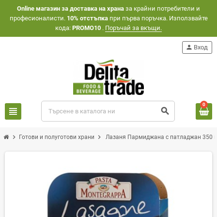
Оnline магазин за доставка на храна
за крайни потребители и
професионалисти.
10% отстъпка
при първа поръчка. Използвайте
кода:
PROMO10
.
Поръчай за вкъщи.
person
Вход
0
view_headline
search
chevron_right
chevron_right
Готови и полуготови храни
Лазаня Пармиджана с патладжан 350 г