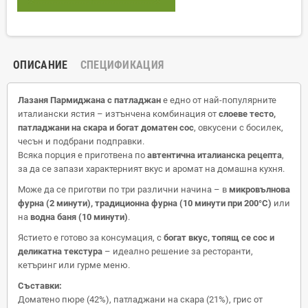
ОПИСАНИЕ
СПЕЦИФИКАЦИЯ
Лазаня Пармиджана с патладжан
е едно от най-популярните
италиански ястия – изтънчена комбинация от
слоеве тесто,
патладжани на скара и богат доматен сос
, овкусени с босилек,
чесън и подбрани подправки.
Всяка порция е приготвена по
автентична италианска рецепта
,
за да се запази характерният вкус и аромат на домашна кухня.
Може да се приготви по три различни начина – в
микровълнова
фурна (2 минути), традиционна фурна (10 минути при 200°C)
или
на
водна баня (10 минути)
.
Ястието е готово за консумация, с
богат вкус, топящ се сос и
деликатна текстура
– идеално решение за ресторанти,
кетъринг или гурме меню.
Съставки:
Доматено пюре (42%), патладжани на скара (21%), грис от