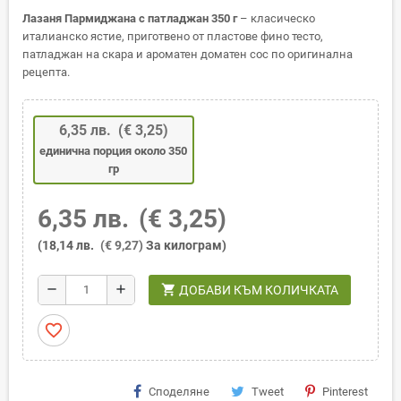
Лазаня Пармиджана с патладжан 350 г
– класическо
италианско ястие, приготвено от пластове фино тесто,
патладжан на скара и ароматен доматен сос по оригинална
рецепта.
6,35 лв.
(€ 3,25)
единична порция около 350
гр
6,35 лв.
(€ 3,25)
(18,14 лв.
(€ 9,27)
За килограм)
shopping_cart
remove
add
ДОБАВИ КЪМ КОЛИЧКАТА
favorite_border
Споделяне
Tweet
Pinterest