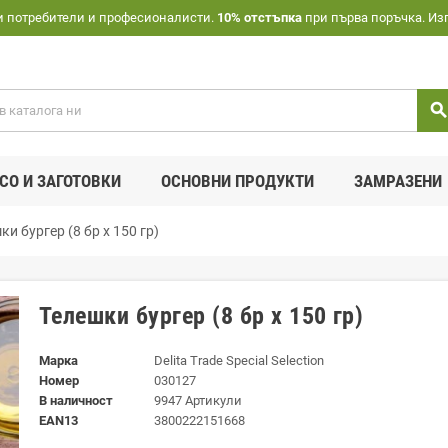
и потребители и професионалисти.
10% отстъпка
при първа поръчка. Из
searc
СО И ЗАГОТОВКИ
ОСНОВНИ ПРОДУКТИ
ЗАМРАЗЕНИ
ки бургер (8 бр х 150 гр)
Телешки бургер (8 бр х 150 гр)
Марка
Delita Trade Special Selection
Номер
030127
В наличност
9947 Артикули
EAN13
3800222151668