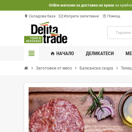
Оnline магазин за доставка на храна
за крайн
Складова база
Изпрати запитване
Помощ
location_on
help_outline
view_headline
НАЧАЛО
ДЕЛИКАТЕСИ
МЕ
home
chevron_right
Заготовки от месо
chevron_right
Балканска скара
chevron_right
Телеш