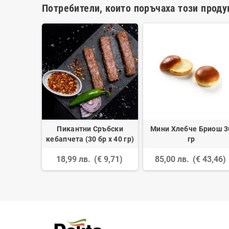
Потребители, които поръчаха този проду
, изпечен
Пикантни Сръбски
Мини Хлебче Бриош 3
ран
кебапчета (30 бр х 40 гр)
гр
 34,23)
18,99 лв.
(€ 9,71)
85,00 лв.
(€ 43,46)