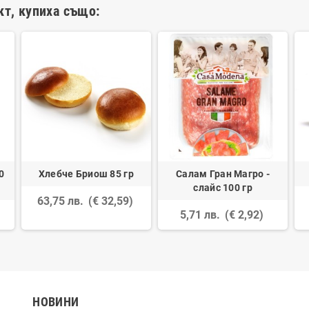
кт, купиха също:
0
Хлебче Бриош 85 гр
Салам Гран Магро -
слайс 100 гр
63,75 лв.
(€ 32,59)
5,71 лв.
(€ 2,92)
НОВИНИ