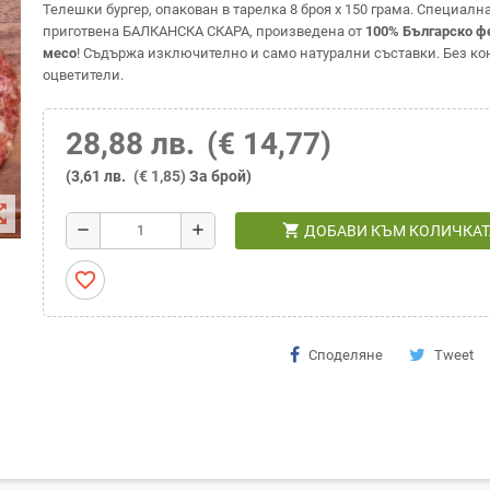
Телешки бургер, опакован в тарелка 8 броя х 150 грама. Специалн
приготвена БАЛКАНСКА СКАРА, произведена от
100% Българско ф
месо
! Съдържа изключително и само натурални съставки. Без ко
оцветители.
28,88 лв.
(€ 14,77)
(3,61 лв.
(€ 1,85)
За брой)
t_map
shopping_cart
remove
add
ДОБАВИ КЪМ КОЛИЧКАТ
favorite_border
Споделяне
Tweet