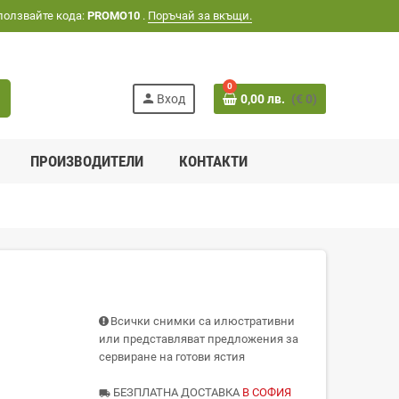
ползвайте кода:
PROMO10
.
Поръчай за вкъщи.
0
h
person
Вход
0,00 лв.
(€ 0)
ПРОИЗВОДИТЕЛИ
КОНТАКТИ
Всички снимки са илюстративни
или представляват предложения за
сервиране на готови ястия
БЕЗПЛАТНА ДОСТАВКА
В СОФИЯ
local_shipping