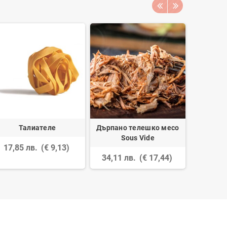
Талиателе
Дърпано телешко месо
Възглавн
Sous Vide
17,85 лв.
(€ 9,13)
16,98
34,11 лв.
(€ 17,44)