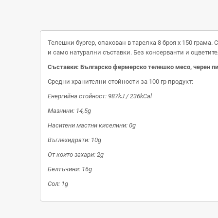
Телешки бургер, опакован в тарелка 8 броя х 150 грам
и само натурални съставки. Без консерванти и оцветите
Съставки: Българско фермерско телешко месо, черен пи
Средни хранителни стойности за 100 гр продукт:
Енергийна стойност: 987kJ / 236kCal
Мазнини: 14,5g
Наситени мастни киселини: 0g
Въглехидрати: 10g
От които захари: 2g
Белтъчини: 16g
Сол: 1g