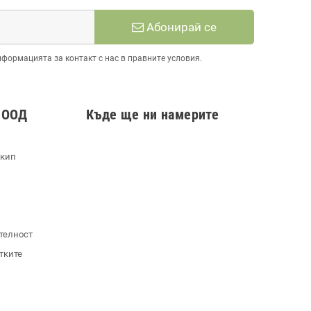
Абонирай се
нформацията за контакт с нас в правните условия.
 ООД
Къде ще ни намерите
екип
телност
тките