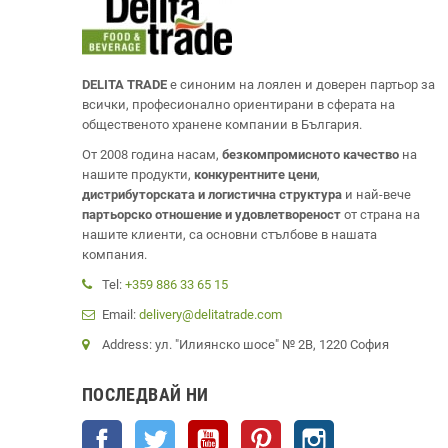
DELITA TRADE
е синоним на лоялен и доверен партьор за
всички, професионално ориентирани в сферата на
общественото хранене компании в България.
От 2008 година насам,
безкомпромисното качество
на
нашите продукти,
конкурентните цени
,
дистрибуторската и логистична структура
и най-вече
партьорско отношение и удовлетвореност
от страна на
нашите клиенти, са основни стълбове в нашата
компания.
Tel:
+359 886 33 65 15
Email:
delivery@delitatrade.com
Address: ул. "Илиянско шосе" № 2В, 1220 София
ПОСЛЕДВАЙ НИ
Facebook
Twitter
YouTube
Pinterest
Instagram