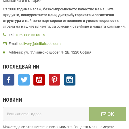
компании в България.
От 2008 година насам,
безкомпромисното качество
на нашите
продукти,
конкурентните цени
,
дистрибуторската и логистична
структура
и най-вече
партьорско отношение и удовлетвореност
от
страна на нашите клиенти, са основни стълбове в нашата компания.
Tel:
+359 886 33 65 15
Email:
delivery@delitatrade.com
Address: ул. "Илиянско шосе" № 2В, 1220 София
ПОСЛЕДВАЙ НИ
Facebook
Twitter
YouTube
Pinterest
Instagram
НОВИНИ
ОК
Можете да се отпишете във всеки момент. За целта моля намерете