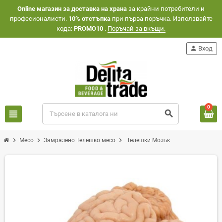
Оnline магазин за доставка на храна
за крайни потребители и
професионалисти.
10% отстъпка
при първа поръчка. Използвайте
кода:
PROMO10
.
Поръчай за вкъщи.
person
Вход
0
view_headline
search
chevron_right
chevron_right
chevron_right
Месо
Замразено Телешко месо
Телешки Мозък