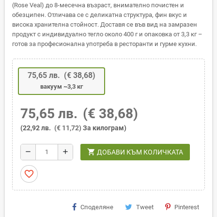
(Rose Veal) до 8-месечна възраст, внимателно почистен и
обезципен. Отличава се с деликатна структура, фин вкус и
висока хранителна стойност. Доставя се във вид на замразен
продукт с индивидуално тегло около 400 г и опаковка от 3,3 кг –
готов за професионална употреба в ресторанти и гурме кухни.
75,65 лв.
(€ 38,68)
вакуум ~3,3 кг
75,65 лв.
(€ 38,68)
(22,92 лв.
(€ 11,72)
За килограм)
shopping_cart
remove
add
ДОБАВИ КЪМ КОЛИЧКАТА
favorite_border
Споделяне
Tweet
Pinterest