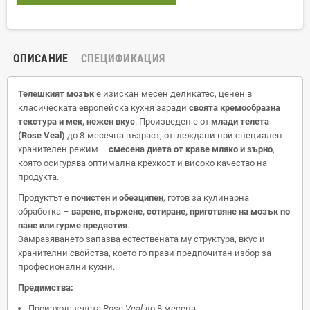
ОПИСАНИЕ
СПЕЦИФИКАЦИЯ
Телешкият мозък
е изискан месен деликатес, ценен в
класическата европейска кухня заради
своята кремообразна
текстура и мек, нежен вкус
. Произведен е от
млади телета
(Rose Veal)
до 8-месечна възраст, отглеждани при специален
хранителен режим –
смесена диета от краве мляко и зърно
,
която осигурява оптимална крехкост и високо качество на
продукта.
Продуктът е
почистен и обезципен
, готов за кулинарна
обработка –
варене, пържене, сотиране, приготвяне на мозък по
пане или гурме предястия
.
Замразяването запазва естествената му структура, вкус и
хранителни свойства, което го прави предпочитан избор за
професионални кухни.
Предимства:
Произход: телета
Rose Veal
до 8 месеца