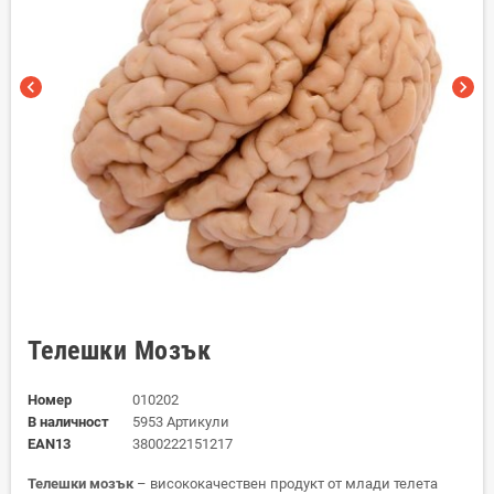
chevron_left
chevron_right
Телешки Мозък
Номер
010202
В наличност
5953 Артикули
EAN13
3800222151217
Телешки мозък
– висококачествен продукт от млади телета