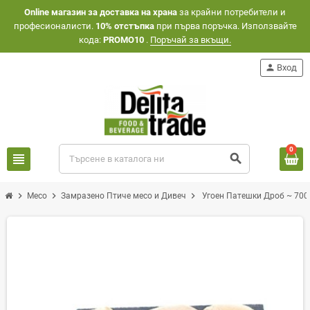
Оnline магазин за доставка на храна
за крайни потребители и
професионалисти.
10% отстъпка
при първа поръчка. Използвайте
кода:
PROMO10
.
Поръчай за вкъщи.
person
Вход
0
view_headline
search
chevron_right
chevron_right
chevron_right
Месо
Замразено Птиче месо и Дивеч
Угоен Патешки Дроб ~ 700