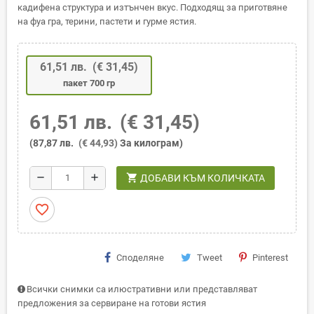
кадифена структура и изтънчен вкус. Подходящ за приготвяне
на фуа гра, терини, пастети и гурме ястия.
61,51 лв.
(€ 31,45)
пакет 700 гр
61,51 лв.
(€ 31,45)
(87,87 лв.
(€ 44,93)
За килограм)
shopping_cart
remove
add
ДОБАВИ КЪМ КОЛИЧКАТА
favorite_border
Споделяне
Tweet
Pinterest
Всички снимки са илюстративни или представляват
предложения за сервиране на готови ястия