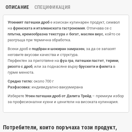
ОПИСАНИЕ
СПЕЦИФИКАЦИЯ
Угоеният патешки дроб
е изискан кулинарен продукт, символ
на
френската и италианската гастрономия
. Отличава се с
плътна, кремообразна текстура
и
богат, маслен вкус
, който се
разгръща при термична обработка.
Всеки дроб е
подбран и шокиран замразен
, за да се запазят
неговите вкусови качества и структура.
Перфектен за приготвяне на
фуа гра
,
патешки пастет
,
терини
,
ризото с дроб
, или за поднасяне върху
брускети и филета
в
гурме менюта.
Средно тегло:
около 700 г
Разфасовка:
индивидуално вакуумирана
Изберете
Угоен патешки дроб от Делита Трейд
– премиум избор
за професионални кухни и ценители на високата кулинария.
Потребители, които поръчаха този продукт,