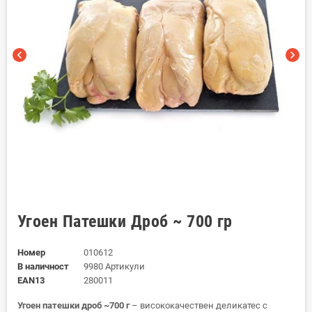
chevron_left
chevron_right
Угоен Патешки Дроб ~ 700 гр
Номер
010612
В наличност
9980 Артикули
EAN13
280011
Угоен патешки дроб ~700 г
– висококачествен деликатес с