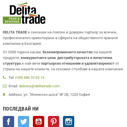
DELITA TRADE
е синоним на лоялен и доверен партьор за всички,
професионално ориентирани в сферата на общественото хранене
компании в България.
От 2008 година насам,
безкомпромисното качество
на нашите
продукти,
конкурентните цени
,
дистрибуторската и логистична
структура
и най-вече
партьорско отношение и удовлетвореност
от
страна на нашите клиенти, са основни стълбове в нашата компания.
Tel:
+359 886 33 65 15
Email:
delivery@delitatrade.com
Address: ул. "Илиянско шосе" № 2В, 1220 София
ПОСЛЕДВАЙ НИ
Facebook
Twitter
YouTube
Pinterest
Instagram