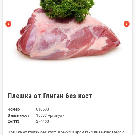
chevron_left
chevron_right
Плешка от Глиган без кост
Номер
010503
В наличност
16537 Артикули
EAN13
274403
Плешка от глиган без кост.
Крехко и ароматно дивечово месо с