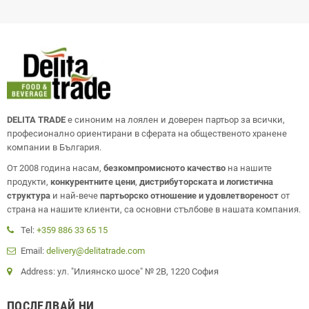
DELITA TRADE
е синоним на лоялен и доверен партьор за всички,
професионално ориентирани в сферата на общественото хранене
компании в България.
От 2008 година насам,
безкомпромисното качество
на нашите
продукти,
конкурентните цени
,
дистрибуторската и логистична
структура
и най-вече
партьорско отношение и удовлетвореност
от
страна на нашите клиенти, са основни стълбове в нашата компания.
Tel:
+359 886 33 65 15
Email:
delivery@delitatrade.com
Address: ул. "Илиянско шосе" № 2В, 1220 София
ПОСЛЕДВАЙ НИ