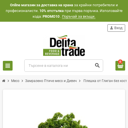
Оnline магазин за доставка на храна
за крайни потребители и
професионалисти.
10% отстъпка
при първа поръчка. Използвайте
кода:
PROMO10
.
Поръчай за вкъщи.
person
Вход
0
view_headline
search
chevron_right
chevron_right
chevron_right
Месо
Замразено Птиче месо и Дивеч
Плешка от Глиган без кост