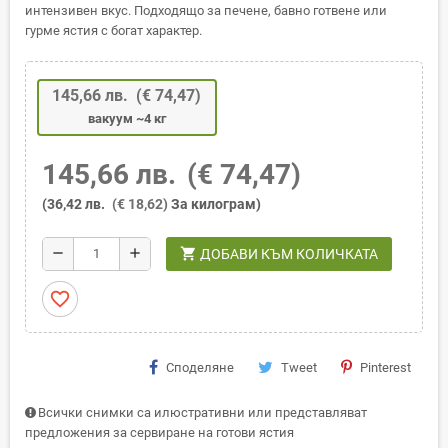
интензивен вкус. Подходящо за печене, бавно готвене или
гурме ястия с богат характер.
145,66 лв.
(€ 74,47)
вакуум ~4 кг
145,66 лв.
(€ 74,47)
(36,42 лв.
(€ 18,62)
За килограм)
shopping_cart
remove
add
ДОБАВИ КЪМ КОЛИЧКАТА
favorite_border
Споделяне
Tweet
Pinterest
Всички снимки са илюстративни или представляват
предложения за сервиране на готови ястия