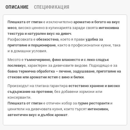
ОПИСАНИЕ
СПЕЦИФИКАЦИЯ
Плешката от глиган
е изключително
ароматно и богато на вкус
месо
, високо ценено в кулинарията заради своята
интензивна
текстура и натурален вкус на дивеч
.
Разфасовката е
обезкостена
, което я прави
удобна за
приготвяне и порциониране
, както в професионални кухни, така
и в домашни условия.
Месото е
тъмночервено, фино влакнесто и с леко сладък
послевкус
, характерен за дивечовите видове. Подходящо е за
бавна термична обработка – печене, задушаване, приготвяне на
стекове или ароматни ястия с вино и билки
.
Произходът на глигана гарантира
естествено хранене и високо
съдържание на протеини
, без добавени хормони или
консерванти.
Плешката от глиган
е отличен избор за
гурме ресторанти
и
ценители на дивечовата кухня, които търсят
интензивен,
автентичен вкус и дълбок аромат
.