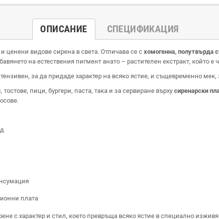
ОПИСАНИЕ
СПЕЦИФИКАЦИЯ
и ценени видове сирена в света. Отличава се с
хомогенна, полутвърда 
авянето на естествения пигмент анато – растителен екстракт, който е ча
тензивен, за да придаде характер на всяко ястие, и същевременно мек, 
 тостове, пици, бургери, паста, така и за сервиране върху
сиренарски пл
осове.
од
онсумация
ционни плата
ене с характер и стил, което превръща всяко ястие в специално изживя