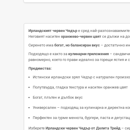
Ирландският червен Чедър
е сред най-разпознаваемите 
Неговият наситен
оранжево-червен цвят
се дължи на доб
Сиренето има
богат, но балансиран вкус
– достатъчно ин
Подходящо е както за
кулинарни приложения
– сандвичи,
равномерно, което го прави идеално за горещи ястия и с
Предимства:
Истински ирландски зрял Чедър с натурален произх
Полутвърда, гладка текстура и наситен оранжев цвят
Богат, плътен и дълбок вкус
Универсален – подходящ за кулинарна и директна к
Перфектен за гурме менюта, бургери, паста и дегуста
Изберете
Ирландски червен Чедър от Делита Трейд
– сир