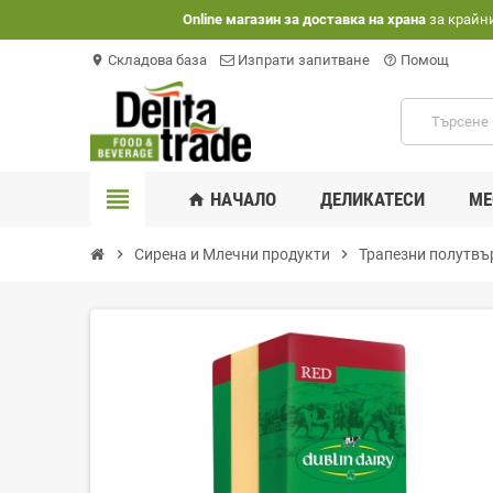
Оnline магазин за доставка на храна
за крайн
Складова база
Изпрати запитване
Помощ
location_on
help_outline
view_headline
НАЧАЛО
ДЕЛИКАТЕСИ
МЕ
home
chevron_right
Сирена и Млечни продукти
chevron_right
Трапезни полутвъ