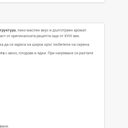
структура
, леко маслен вкус и дълготраен аромат.
ст от оригиналната рецепта още от XVIII век.
за да се хареса на широк кръг любители на сирена.
ата
с вино, плодове и ядки. При нагряване се разтапя
ване.