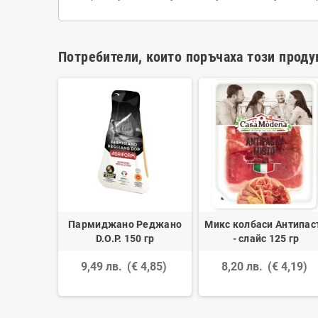
Потребители, които поръчаха този проду
кио 4,750
Пармиджано Реджано
Микс колбаси Антипас
D.O.P. 150 гр
- слайс 125 гр
 18,92)
9,49 лв.
(€ 4,85)
8,20 лв.
(€ 4,19)