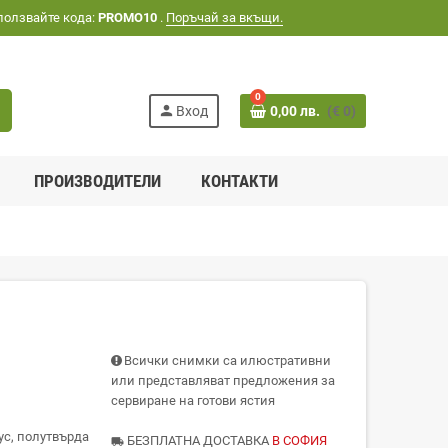
ползвайте кода:
PROMO10
.
Поръчай за вкъщи.
0
h
person
Вход
0,00 лв.
(€ 0)
ПРОИЗВОДИТЕЛИ
КОНТАКТИ
Всички снимки са илюстративни
или представляват предложения за
сервиране на готови ястия
ус, полутвърда
БЕЗПЛАТНА ДОСТАВКА
В СОФИЯ
local_shipping