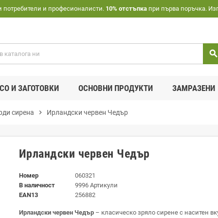
и потребители и професионалисти.
10% отстъпка
при първа поръчка. Из
searc
СО И ЗАГОТОВКИ
ОСНОВНИ ПРОДУКТИ
ЗАМРАЗЕНИ
рди сирена
chevron_right
Ирландски червен Чедър
Ирландски червен Чедър
Номер
060321
В наличност
9996 Артикули
EAN13
256882
Ирландски червен Чедър
– класическо зряло сирене с наситен вк