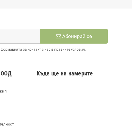
Абонирай се
нформацията за контакт с нас в правните условия.
 ООД
Къде ще ни намерите
екип
телност