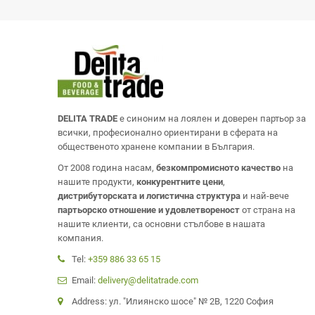
DELITA TRADE
е синоним на лоялен и доверен партьор за
всички, професионално ориентирани в сферата на
общественото хранене компании в България.
От 2008 година насам,
безкомпромисното качество
на
нашите продукти,
конкурентните цени
,
дистрибуторската и логистична структура
и най-вече
партьорско отношение и удовлетвореност
от страна на
нашите клиенти, са основни стълбове в нашата
компания.
Tel:
+359 886 33 65 15
Email:
delivery@delitatrade.com
Address: ул. "Илиянско шосе" № 2В, 1220 София