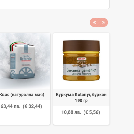
Квас (натурална мая)
Куркума Kotanyi, буркан
Сирене 
190 гр
63,44 лв.
(€ 32,44)
10,88 лв.
(€ 5,56)
3,06 