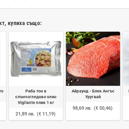
кт, купиха също:
то
Риба тон в
Айраунд - Блек Ангъс
слънчогледово олио
Уругвай
Vigilante плик 1 кг
98,69 лв.
(€ 50,46)
21,89 лв.
(€ 11,19)