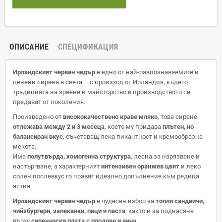
ОПИСАНИЕ
СПЕЦИФИКАЦИЯ
Ирландският червен чедър
е едно от най-разпознаваемите и
ценени сирена в света – с произход от Ирландия, където
традицията на зреене и майсторство в производството се
предават от поколения.
Произведено от
висококачествено краве мляко
, това сирене
отлежава между 2 и 3 месеца
, което му придава
плътен, но
балансиран вкус
, съчетаващ лека пикантност и кремообразна
мекота.
Има
полутвърда, хомогенна структура
, лесна за нарязване и
настъргване, а характерният
интензивен оранжев цвят
и леко
солен послевкус го правят идеално допълнение към редица
ястия.
Ирландският червен чедър
е чудесен избор за
топли сандвичи,
чийзбургери, запеканки, пици и паста
, както и за поднасяне
върху
сиренарски плата с плодове и вина
.