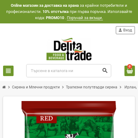
Оnline магазин за доставка на храна
за крайни потребители и
професионалисти.
10% отстъпка
при първа поръчка. Използвайте
кода:
PROMO10
.
Поръчай за вкъщи.
person
Вход
0
view_headline
search
chevron_right
chevron_right
chevron_right
Сирена и Млечни продукти
Трапезни полутвърди сирена
Ирландс