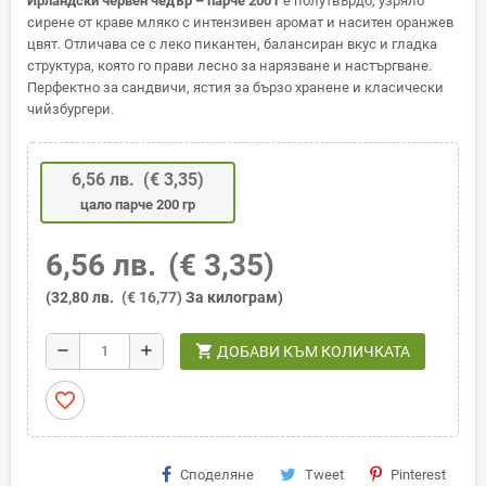
Ирландски червен чедър – парче 200 г
е полутвърдо, узряло
сирене от краве мляко с интензивен аромат и наситен оранжев
цвят. Отличава се с леко пикантен, балансиран вкус и гладка
структура, която го прави лесно за нарязване и настъргване.
Перфектно за сандвичи, ястия за бързо хранене и класически
чийзбургери.
6,56 лв.
(€ 3,35)
цало парче 200 гр
6,56 лв.
(€ 3,35)
(32,80 лв.
(€ 16,77)
За килограм)
shopping_cart
remove
add
ДОБАВИ КЪМ КОЛИЧКАТА
favorite_border
Споделяне
Tweet
Pinterest