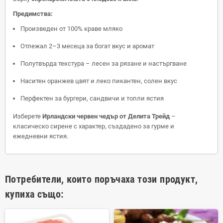
Предимства:
Произведен от 100% краве мляко
Отлежал 2–3 месеца за богат вкус и аромат
Полутвърда текстура – лесен за рязане и настъргване
Наситен оранжев цвят и леко пикантен, солен вкус
Перфектен за бургери, сандвичи и топли ястия
Изберете
Ирландски червен чедър от Делита Трейд
–
класическо сирене с характер, създадено за гурме и
ежедневни ястия.
Потребители, които поръчаха този продукт,
купиха също: