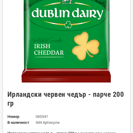
Ирландски червен чедър - парче 200
гр
Номер
060341
В наличност
444 Артикули