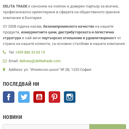
DELITA TRADE
е синоним на лоялен и доверен партьор за всички,
професионално ориентирани в сферата на общественото хранене
компании в България.
От 2008 година насам,
безкомпромисното качество
на нашите
продукти,
конкурентните цени
,
дистрибуторската и логистична
структура
и най-вече
партьорско отношение и удовлетвореност
от
страна на нашите клиенти, са основни стълбове в нашата компания.
Tel:
+359 886 33 65 15
Email:
delivery@delitatrade.com
Address: ул. "Илиянско шосе" № 2В, 1220 София
ПОСЛЕДВАЙ НИ
Facebook
Twitter
YouTube
Pinterest
Instagram
НОВИНИ