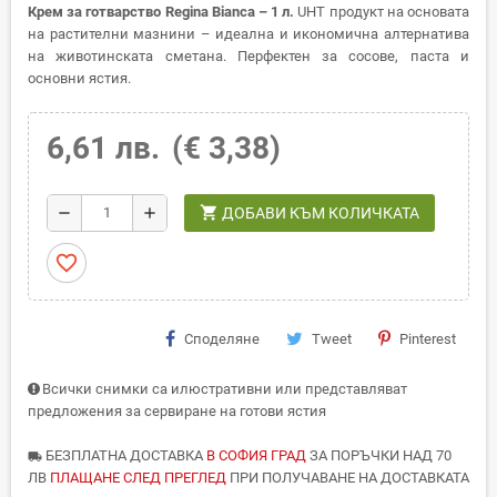
Крем за готварство Regina Bianca – 1 л.
UHT продукт на основата
на растителни мазнини – идеална и икономична алтернатива
на животинската сметана. Перфектен за сосове, паста и
основни ястия.
6,61 лв.
(€ 3,38)
shopping_cart
remove
add
ДОБАВИ КЪМ КОЛИЧКАТА
favorite_border
Споделяне
Tweet
Pinterest
Всички снимки са илюстративни или представляват
предложения за сервиране на готови ястия
БЕЗПЛАТНА ДОСТАВКА
В СОФИЯ ГРАД
ЗА ПОРЪЧКИ НАД 70
local_shipping
ЛВ
ПЛАЩАНЕ СЛЕД ПРЕГЛЕД
ПРИ ПОЛУЧАВАНЕ НА ДОСТАВКАТА