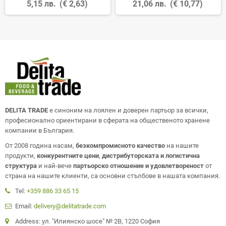
5,15 лв.
(€ 2,63)
21,06 лв.
(€ 10,77)
DELITA TRADE
е синоним на лоялен и доверен партьор за всички,
професионално ориентирани в сферата на общественото хранене
компании в България.
От 2008 година насам,
безкомпромисното качество
на нашите
продукти,
конкурентните цени
,
дистрибуторската и логистична
структура
и най-вече
партьорско отношение и удовлетвореност
от
страна на нашите клиенти, са основни стълбове в нашата компания.
Tel:
+359 886 33 65 15
Email:
delivery@delitatrade.com
Address: ул. "Илиянско шосе" № 2В, 1220 София