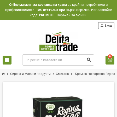
Оnline магазин за доставка на храна
за крайни потребители и
професионалисти.
10% отстъпка
при първа поръчка. Използвайте
кода:
PROMO10
.
Поръчай за вкъщи.
person
Вход
0
view_headline
search
chevron_right
chevron_right
chevron_right
Сирена и Млечни продукти
Сметана
Крем за готварство Regina B