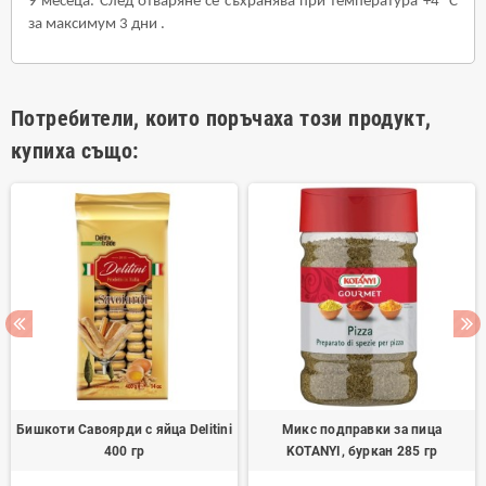
9 месеца
.
След отваряне се съхранява при температура
+4 °
C
за максимум 3 дни
.
Потребители, които поръчаха този продукт,
купиха също:
Бишкоти Савоярди с яйца Delitini
Микс подправки за пица
400 гр
KOTANYI, буркан 285 гр