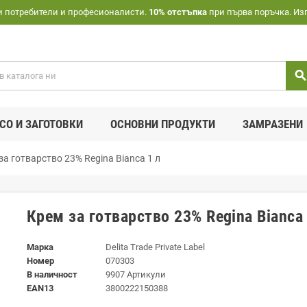
и потребители и професионалисти.
10% отстъпка
при първа поръчка. Из
searc
СО И ЗАГОТОВКИ
ОСНОВНИ ПРОДУКТИ
ЗАМРАЗЕНИ
за готварство 23% Regina Bianca 1 л
Крем за готварство 23% Regina Bianca 
Марка
Delita Trade Private Label
Номер
070303
В наличност
9907 Артикули
EAN13
3800222150388