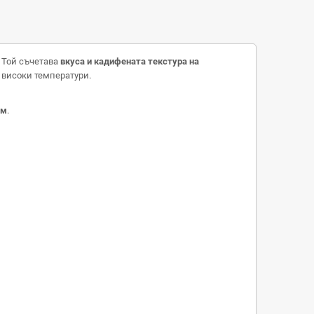
 Той съчетава
вкуса и кадифената текстура на
 високи температури.
ум
.