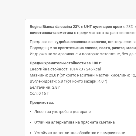
Regina Bianca da cucina 23%
е
UHT кулинарен крем
с 23% 
животинската сметана
с предимствата на растителните
Предлага се в
удобна опаковка с капачка
, която улесняв
Подходящ е за
приготвяне на сосове, паста, ризото, мес
Издържа на замразяване и повторно затопляне, без да п
Средни хранителни стойности за 100 г:
Енергийна стойност: 1014 kJ / 245 kcal
Мазнини: 23,0 г (от които наситени мастни киселини: 12,
Въглехидрати: 6,8 г (от които захари: 4,0 г)
Белтъчини: 2,8 г
Сол: 0,15 г
Предимства:
Лесен за употреба и дозиране
Отлична алтернатива на прясната сметана
Устойчив на топлинна обработка и замразяване