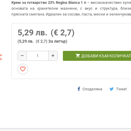
Крем за готварство 23% Regina Bianca 1 л
– висококачествен кул
основата на хранителни мазнини, с вкус и структура, близ
прясната сметана. Идеален за сосове, паста, месни и зеленчуков
5,29 лв.
(€ 2,7)
(5,29 лв.
(€ 2,7)
За литър)
shopping_cart
remove
add
ДОБАВИ КЪМ КОЛИЧКАТ
t_map
favorite_border
Споделяне
Tweet