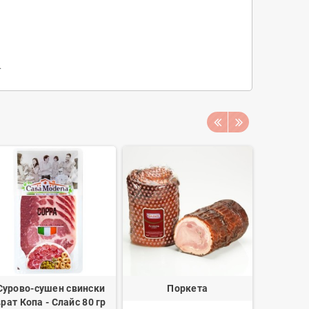
.
Сурово-сушен свински
Поркета
Белени 
врат Копа - Слайс 80 гр
ROSS