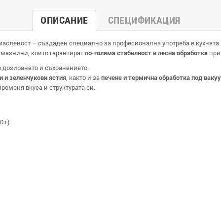
ОПИСАНИЕ
СПЕЦИФИКАЦИЯ
масленост – създаден специално за професионална употреба в кухнята.
 мазнини, които гарантират
по-голяма стабилност и лесна обработка
при
а дозирането и съхранението.
ни и зеленчукови ястия
, както и за
печене и термична обработка под ваку
роменя вкуса и структурата си.
0 г)