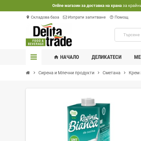
Оnline магазин за доставка на храна
за крайн
Складова база
Изпрати запитване
Помощ
location_on
help_outline
view_headline
НАЧАЛО
ДЕЛИКАТЕСИ
МЕ
home
chevron_right
Сирена и Млечни продукти
chevron_right
Сметана
chevron_right
Крем 