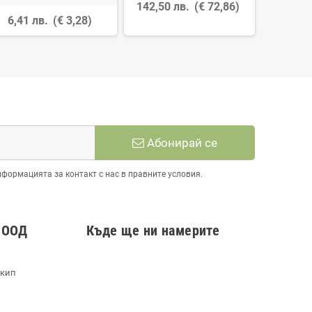
142,50 лв.
(€ 72,86)
6,41 лв.
(€ 3,28)
13,06
Абонирай се
нформацията за контакт с нас в правните условия.
 ООД
Къде ще ни намерите
екип