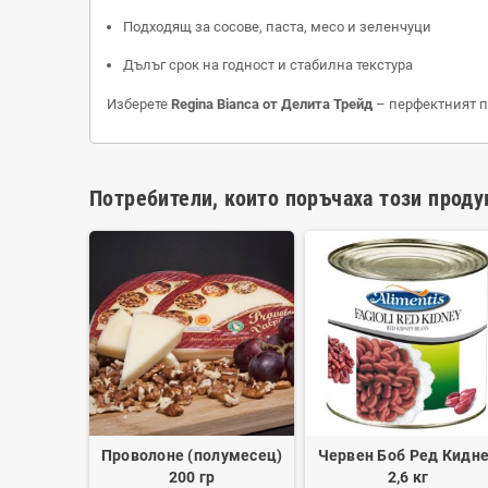
Подходящ за сосове, паста, месо и зеленчуци
Дълъг срок на годност и стабилна текстура
Изберете
Regina Bianca от Делита Трейд
– перфектният п
Потребители, които поръчаха този проду
я 2 бр х
Проволоне (полумесец)
Червен Боб Ред Кидн
200 гр
2,6 кг