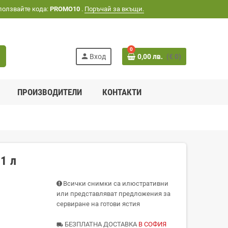
ползвайте кода:
PROMO10
.
Поръчай за вкъщи.
0
h
person
Вход
0,00 лв.
(€ 0)
ПРОИЗВОДИТЕЛИ
КОНТАКТИ
1 л
Всички снимки са илюстративни
или представляват предложения за
сервиране на готови ястия
БЕЗПЛАТНА ДОСТАВКА
В СОФИЯ
local_shipping