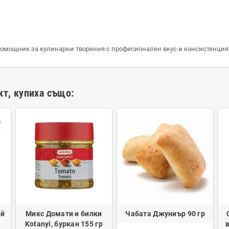
омощник за кулинарни творения с професионален вкус и консистенция
кт, купиха също:
ей
Микс Домати и билки
Чабата Джуниър 90 гр
Kotanyi, буркан 155 гр