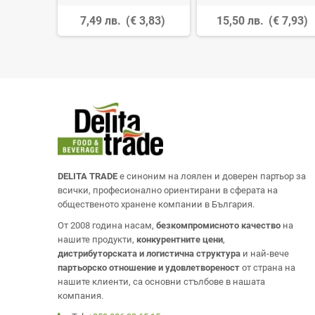
 3,92)
7,49 лв.
(€ 3,83)
15,50 лв.
(€ 7,93)
DELITA TRADE
е синоним на лоялен и доверен партьор за
всички, професионално ориентирани в сферата на
общественото хранене компании в България.
От 2008 година насам,
безкомпромисното качество
на
нашите продукти,
конкурентните цени
,
дистрибуторската и логистична структура
и най-вече
партьорско отношение и удовлетвореност
от страна на
нашите клиенти, са основни стълбове в нашата
компания.