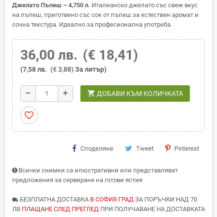
Джелато Пъпеш – 4,750 л.
Италианско джелато със свеж вкус
на пъпеш, приготвено със сок от пъпеш за естествен аромат и
сочна текстура. Идеално за професионална употреба.
36,00 лв.
(€ 18,41)
(7,58 лв.
(€ 3,88)
За литър)
shopping_cart
remove
add
ДОБАВИ КЪМ КОЛИЧКАТА
favorite_border
Споделяне
Tweet
Pinterest
Всички снимки са илюстративни или представляват
предложения за сервиране на готови ястия
БЕЗПЛАТНА ДОСТАВКА
В СОФИЯ ГРАД
ЗА ПОРЪЧКИ НАД 70
local_shipping
ЛВ
ПЛАЩАНЕ СЛЕД ПРЕГЛЕД
ПРИ ПОЛУЧАВАНЕ НА ДОСТАВКАТА