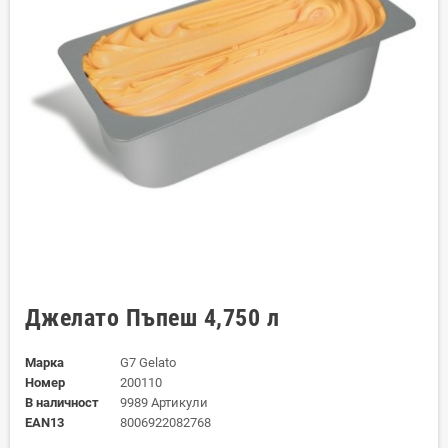
Джелато Пъпеш 4,750 л
Марка
G7 Gelato
Номер
200110
В наличност
9989 Артикули
EAN13
8006922082768