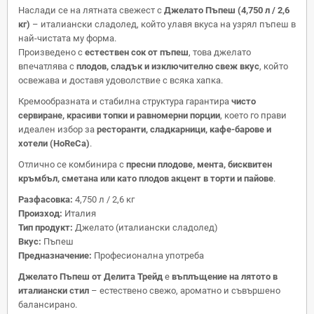
Наслади се на лятната свежест с
Джелато Пъпеш (4,750 л / 2,6
кг)
– италиански сладолед, който улавя вкуса на узрял пъпеш в
най-чистата му форма.
Произведено с
естествен сок от пъпеш
, това джелато
впечатлява с
плодов, сладък и изключително свеж вкус
, който
освежава и доставя удоволствие с всяка хапка.
Кремообразната и стабилна структура гарантира
чисто
сервиране, красиви топки и равномерни порции
, което го прави
идеален избор за
ресторанти, сладкарници, кафе-барове и
хотели (HoReCa)
.
Отлично се комбинира с
пресни плодове, мента, бисквитен
кръмбъл, сметана или като плодов акцент в торти и пайове
.
Разфасовка:
4,750 л / 2,6 кг
Произход:
Италия
Тип продукт:
Джелато (италиански сладолед)
Вкус:
Пъпеш
Предназначение:
Професионална употреба
Джелато Пъпеш от Делита Трейд
е
въплъщение на лятото в
италиански стил
– естествено свежо, ароматно и съвършено
балансирано.