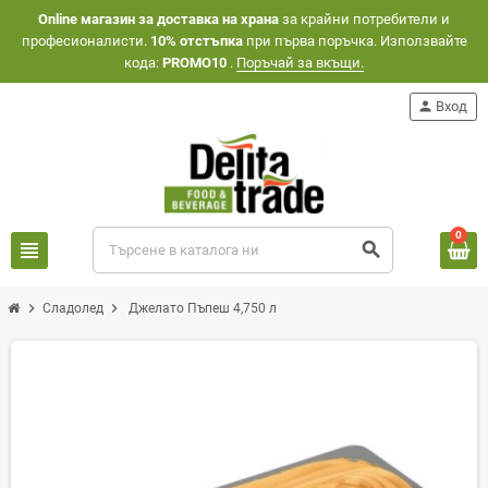
Оnline магазин за доставка на храна
за крайни потребители и
професионалисти.
10% отстъпка
при първа поръчка. Използвайте
кода:
PROMO10
.
Поръчай за вкъщи.
person
Вход
0
view_headline
search
chevron_right
chevron_right
Сладолед
Джелато Пъпеш 4,750 л