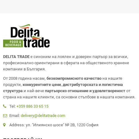
DELITA TRADE
е синоним на лоялен и доверен партьор за всички,
професионално ориентирани в сферата на общественото хранене
компании в България.
От 2008 година насам,
безкомпромисното качество
на нашите
продукти,
конкурентните цени
,
дистрибуторската и логистична
структура
и най-вече
партьорско отношение и удовлетвореност
от
страна на нашите клиенти, са основни стълбове в нашата компания.
Tel:
+359 886 33 65 15
Email:
delivery@delitatrade.com
Address: ул. "Илиянско шосе" № 2В, 1220 София