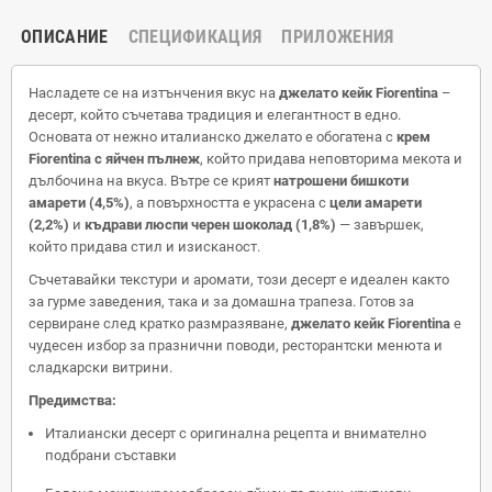
ОПИСАНИЕ
СПЕЦИФИКАЦИЯ
ПРИЛОЖЕНИЯ
Насладете се на изтънчения вкус на
джелато кейк Fiorentina
–
десерт, който съчетава традиция и елегантност в едно.
Основата от нежно италианско джелато е обогатена с
крем
Fiorentina с яйчен пълнеж
, който придава неповторима мекота и
дълбочина на вкуса. Вътре се крият
натрошени бишкоти
амарети (4,5%)
, а повърхността е украсена с
цели амарети
(2,2%)
и
къдрави люспи черен шоколад (1,8%)
— завършек,
който придава стил и изисканост.
Съчетавайки текстури и аромати, този десерт е идеален както
за гурме заведения, така и за домашна трапеза. Готов за
сервиране след кратко размразяване,
джелато кейк Fiorentina
е
чудесен избор за празнични поводи, ресторантски менюта и
сладкарски витрини.
Предимства:
Италиански десерт с оригинална рецепта и внимателно
подбрани съставки