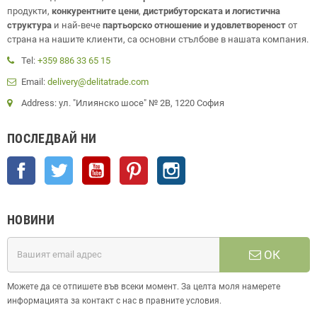
продукти,
конкурентните цени
,
дистрибуторската и логистична
структура
и най-вече
партьорско отношение и удовлетвореност
от
страна на нашите клиенти, са основни стълбове в нашата компания.
Tel:
+359 886 33 65 15
Email:
delivery@delitatrade.com
Address: ул. "Илиянско шосе" № 2В, 1220 София
ПОСЛЕДВАЙ НИ
Facebook
Twitter
YouTube
Pinterest
Instagram
НОВИНИ
ОК
Можете да се отпишете във всеки момент. За целта моля намерете
информацията за контакт с нас в правните условия.