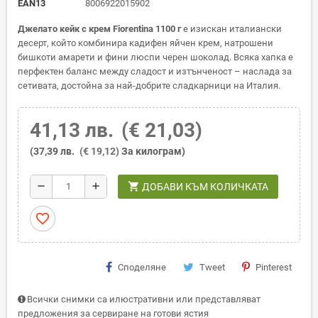
EAN13
8006922015902
Джелато кейк с крем Fiorentina 1100 г
е изискан италиански
десерт, който комбинира кадифен яйчен крем, натрошени
бишкоти амарети и фини люспи черен шоколад. Всяка хапка е
перфектен баланс между сладост и изтънченост – наслада за
сетивата, достойна за най-добрите сладкарници на Италия.
41,13 лв.
(€ 21,03)
(37,39 лв.
(€ 19,12)
За килограм)
shopping_cart
remove
add
ДОБАВИ КЪМ КОЛИЧКАТА
favorite_border
Споделяне
Tweet
Pinterest
Всички снимки са илюстративни или представляват
предложения за сервиране на готови ястия