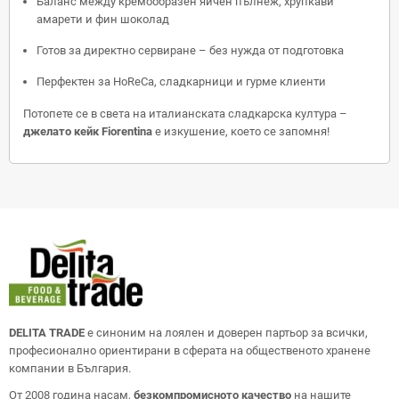
Баланс между кремообразен яйчен пълнеж, хрупкави
амарети и фин шоколад
Готов за директно сервиране – без нужда от подготовка
Перфектен за HoReCa, сладкарници и гурме клиенти
Потопете се в света на италианската сладкарска култура –
джелато кейк Fiorentina
е изкушение, което се запомня!
DELITA TRADE
е синоним на лоялен и доверен партьор за всички,
професионално ориентирани в сферата на общественото хранене
компании в България.
От 2008 година насам,
безкомпромисното качество
на нашите