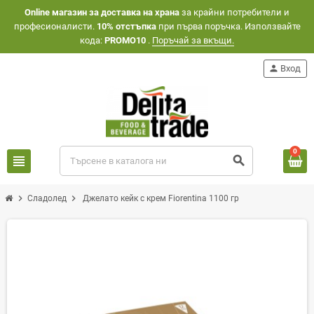
Оnline магазин за доставка на храна
за крайни потребители и
професионалисти.
10% отстъпка
при първа поръчка. Използвайте
кода:
PROMO10
.
Поръчай за вкъщи.
person
Вход
0
view_headline
search
chevron_right
chevron_right
Сладолед
Джелато кейк с крем Fiorentina 1100 гр