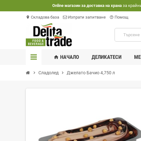
Оnline магазин за доставка на храна
за крайн
Складова база
Изпрати запитване
Помощ
location_on
help_outline
view_headline
НАЧАЛО
ДЕЛИКАТЕСИ
МЕ
home
chevron_right
Сладолед
chevron_right
Джелато Бачио 4,750 л