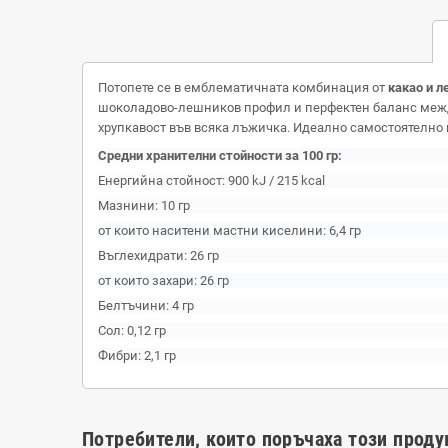
Потопете се в емблематичната комбинация от
какао и 
шоколадово-лешников профил и перфектен баланс межд
хрупкавост във всяка лъжичка. Идеално самостоятелно 
Средни хранителни стойности за 100 гр:
Енергийна стойност: 900 kJ / 215 kcal
Мазнини: 10 гр
от които наситени мастни киселини: 6,4 гр
Въглехидрати: 26 гр
от които захари: 26 гр
Белтъчини: 4 гр
Сол: 0,12 гр
Фибри: 2,1 гр
Потребители, които поръчаха този проду