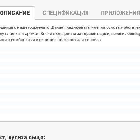
ОПИСАНИЕ
СПЕЦИФИКАЦИЯ
ПРИЛОЖЕНИЯ
лешници
с нашето
джелато „Бачио“
. Кадифената млечна основа е
обогатен
у сладост и аромат. Всеки съд е
ръчно завършен
с
цели, печени лешни
или в комбинация с ванилия, пистакио или еспресо.
кт, купиха също: