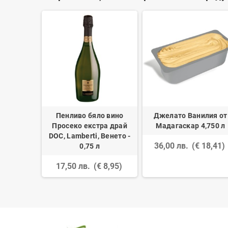
тета за
Пенливо бяло вино
Джелато Ванилия от
х 100 гр)
Просеко екстра драй
Мадагаскар 4,750 л
DOC, Lamberti, Венето -
 12,72)
36,00 лв.
(€ 18,41)
0,75 л
17,50 лв.
(€ 8,95)