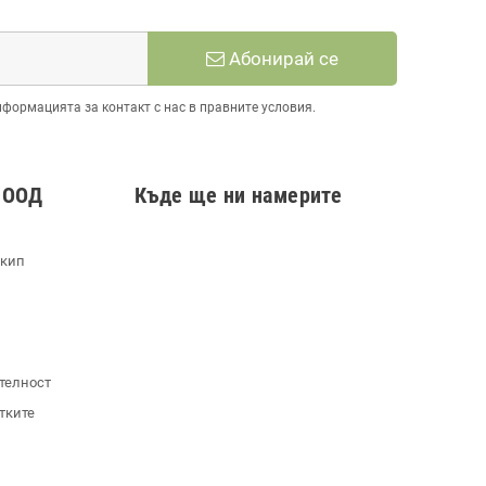
Абонирай се
нформацията за контакт с нас в правните условия.
 ООД
Къде ще ни намерите
екип
телност
тките