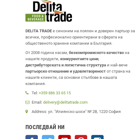
DELITA TRADE
е синоним на лоялен и доверен партьор за
всички, професионално ориентирани в сферата на
общественото хранене компании в България.
От 2008 година насам,
безкомпромисното качество
на
нашите продукти,
конкурентните цени
,
дистрибуторската и логистична структура
и най-вече
партьорско отношение и удовлетвореност
от страна на
нашите клиенти, са основни стълбове в нашата
компания.
Tel:
+359 886 33 65 15
Email:
delivery@delitatrade.com
Address: ул. "Илиянско шосе" № 2В, 1220 София
ПОСЛЕДВАЙ НИ
Facebook
Twitter
YouTube
Pinterest
Instagram