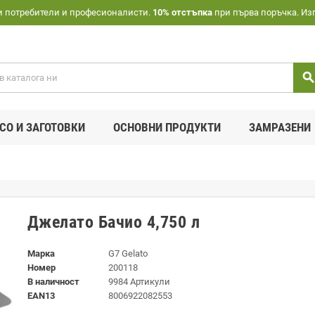
и потребители и професионалисти.
10% отстъпка
при първа поръчка. Из
searc
СО И ЗАГОТОВКИ
ОСНОВНИ ПРОДУКТИ
ЗАМРАЗЕНИ
Джелато Бачио 4,750 л
Марка
G7 Gelato
Номер
200118
В наличност
9984 Артикули
EAN13
8006922082553