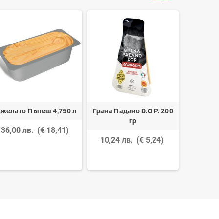
желато Пъпеш 4,750 л
Грана Падано D.O.P. 200
Джелато
гр
36,00 лв.
(€ 18,41)
10,24 лв.
(€ 5,24)
49,50 