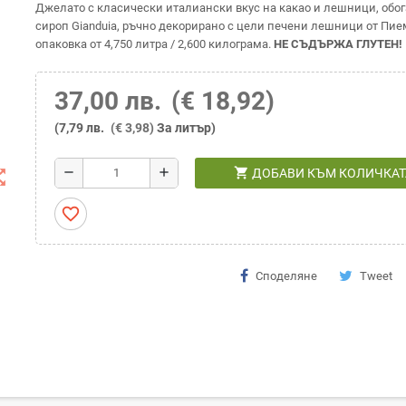
Джелато с класически италиански вкус на какао и лешници, обог
сироп Gianduia, ръчно декорирано с цели печени лешници от Пие
опаковка от 4,750 литра / 2,600 килограма.
НЕ СЪДЪРЖА ГЛУТЕН!
37,00 лв.
(€ 18,92)
(7,79 лв.
(€ 3,98)
За литър)
shopping_cart
remove
add
ДОБАВИ КЪМ КОЛИЧКАТ
t_map
favorite_border
Споделяне
Tweet