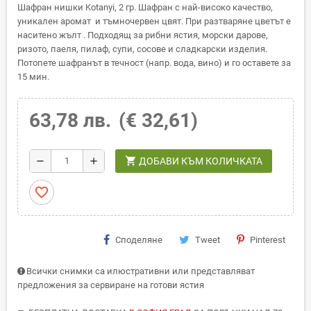
Шафран нишки Kotanyi, 2 гр. Шафран с най-високо качество,
уникален аромат и тъмночервен цвят. При разтваряне цветът е
наситено жълт . Подходящ за рибни ястия, морски дарове,
ризото, паеля, пилаф, супи, сосове и сладкарски изделия.
Потопете шафранът в течност (напр. вода, вино) и го оставете за
15 мин.
63,78 лв.
(€ 32,61)
shopping_cart
remove
add
ДОБАВИ КЪМ КОЛИЧКАТА
favorite_border
Споделяне
Tweet
Pinterest
Всички снимки са илюстративни или представляват
предложения за сервиране на готови ястия