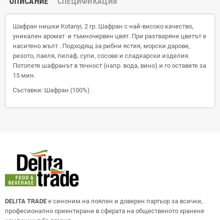
ОПИСАНИЕ
СПЕЦИФИКАЦИЯ
Шафран нишки Kotanyi, 2 гр. Шафран с най-високо качество,
уникален аромат и тъмночервен цвят. При разтваряне цветът е
наситено жълт . Подходящ за рибни ястия, морски дарове,
ризото, паеля, пилаф, супи, сосове и сладкарски изделия.
Потопете шафранът в течност (напр. вода, вино) и го оставете за
15 мин.
Съставки: Шафран (100%)
DELITA TRADE
е синоним на лоялен и доверен партьор за всички,
професионално ориентирани в сферата на общественото хранене