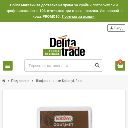
Оnline магазин за доставка на храна
за крайни потребители и
професионалисти.
10% отстъпка
при първа поръчка. Използвайте
кода:
PROMO10
.
Поръчай за вкъщи.
person
Вход
0
view_headline
search
chevron_right
chevron_right
Подправки
Шафран нишки Kotanyi, 2 гр