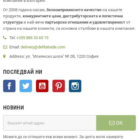
компании в България.
От 2008 година насам,
безкомпромисното качество
на нашите
продукти,
конкурентните цени
,
дистрибуторската и логистична
структура
и най-вече
партьорско отношение и удовлетвореност
от
страна на нашите клиенти, са основни стълбове в нашата компания.
Tel:
+359 886 33 65 15
Email:
delivery@delitatrade.com
Address: ул. "Илиянско шосе" № 2В, 1220 София
ПОСЛЕДВАЙ НИ
Facebook
Twitter
YouTube
Pinterest
Instagram
НОВИНИ
ОК
Можете да се отпишете във всеки момент. За целта моля намерете