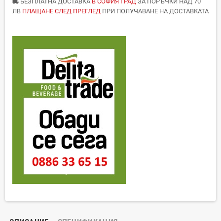
БЕЗПЛАТНА ДОСТАВКА
В СОФИЯ ГРАД
ЗА ПОРЪЧКИ НАД 70
local_shipping
ЛВ
ПЛАЩАНЕ СЛЕД ПРЕГЛЕД
ПРИ ПОЛУЧАВАНЕ НА ДОСТАВКАТА