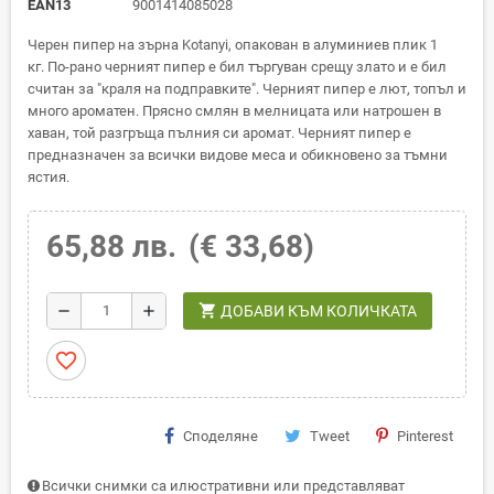
EAN13
9001414085028
Черен пипер на зърна Kotanyi, опакован в алуминиев плик 1
кг. По-рано черният пипер е бил търгуван срещу злато и е бил
считан за "краля на подправките". Черният пипер е лют, топъл и
много ароматен. Прясно смлян в мелницата или натрошен в
хаван, той разгръща пълния си аромат. Черният пипер е
предназначен за всички видове меса и обикновено за тъмни
ястия.
65,88 лв.
(€ 33,68)
shopping_cart
remove
add
ДОБАВИ КЪМ КОЛИЧКАТА
favorite_border
Споделяне
Tweet
Pinterest
Всички снимки са илюстративни или представляват