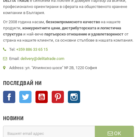
DELITA TRADE
е синоним на лоялен и доверен партьор за всички,
професионално ориентирани в сферата на общественото хранене
компании в България.
От 2008 година насам,
безкомпромисното качество
на нашите
продукти,
конкурентните цени
,
дистрибуторската и логистична
структура
и най-вече
партьорско отношение и удовлетвореност
от
страна на нашите клиенти, са основни стълбове в нашата компания.
Tel:
+359 886 33 65 15
Email:
delivery@delitatrade.com
Address: ул. "Илиянско шосе" № 2В, 1220 София
ПОСЛЕДВАЙ НИ
Facebook
Twitter
YouTube
Pinterest
Instagram
НОВИНИ
ОК