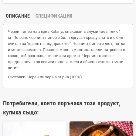
ОПИСАНИЕ
СПЕЦИФИКАЦИЯ
Черен пипер на зърна Kotanyi, опакован в алуминиев плик 1
кг. По-рано черният пипер е бил търгуван срещу злато и е бил
считан за "краля на подправките". Черният пипер е лют, топъл
и много ароматен. Прясно смлян в мелницата или натрошен в
хаван, той разгръща пълния си аромат. Черният пипер е
предназначен за всички видове меса и обикновено за тъмни
ястия.
Съставки: Черен пипер на зърна (100%)
Потребители, които поръчаха този продукт,
купиха също: