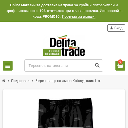
Оnline магазин за доставка на храна
за крайни потребители и
професионалисти.
10% отстъпка
при първа поръчка. Използвайте
кода:
PROMO10
.
Поръчай за вкъщи.
person
Вход
0
view_headline
search
chevron_right
chevron_right
Подправки
Черен пипер на зърна Kotanyi, плик 1 кг