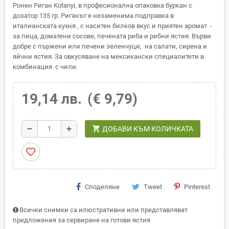
Ронен Риган Kotanyi, в професионална опаковка буркан с
дозатор 135 гр. Риганът е незаменима подправка в
италианската кухня , с наситен билков вкус и приятен аромат -
за пица, доматени сосове, печената риба и рибни ястия. Върви
добре с пържени или печени зеленчуци, на салати, сирена и
яйчни ястия. За овкусяване на мексикански специалитети в
комбинация с чили.
19,14 лв.
(€ 9,79)
shopping_cart
remove
add
ДОБАВИ КЪМ КОЛИЧКАТА
favorite_border
Споделяне
Tweet
Pinterest
Всички снимки са илюстративни или представляват
предложения за сервиране на готови ястия