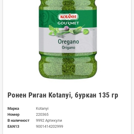
Ронен Риган Kotanyi, буркан 135 гр
Марка
Kotanyi
Номер
220365
В наличност
9992 Артикули
EAN13
9001414202999