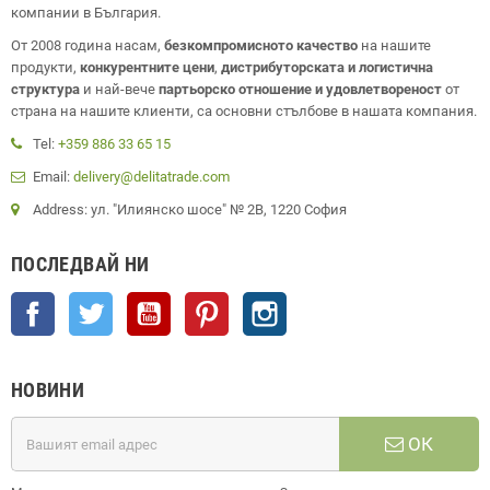
компании в България.
От 2008 година насам,
безкомпромисното качество
на нашите
продукти,
конкурентните цени
,
дистрибуторската и логистична
структура
и най-вече
партьорско отношение и удовлетвореност
от
страна на нашите клиенти, са основни стълбове в нашата компания.
Tel:
+359 886 33 65 15
Email:
delivery@delitatrade.com
Address: ул. "Илиянско шосе" № 2В, 1220 София
ПОСЛЕДВАЙ НИ
Facebook
Twitter
YouTube
Pinterest
Instagram
НОВИНИ
ОК