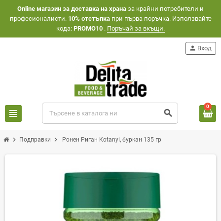
Оnline магазин за доставка на храна
за крайни потребители и
професионалисти.
10% отстъпка
при първа поръчка. Използвайте
кода:
PROMO10
.
Поръчай за вкъщи.
person
Вход
0
view_headline
search
chevron_right
chevron_right
Подправки
Ронен Риган Kotanyi, буркан 135 гр