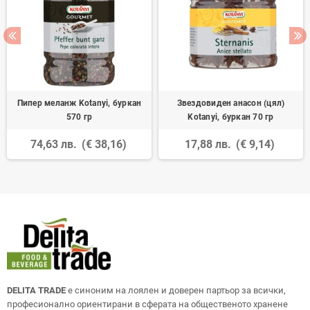
Пипер меланж Kotanyi, буркан
Звездовиден анасон (цял)
570 гр
Kotanyi, буркан 70 гр
74,63 лв.
(€ 38,16)
17,88 лв.
(€ 9,14)
DELITA TRADE
е синоним на лоялен и доверен партьор за всички,
професионално ориентирани в сферата на общественото хранене