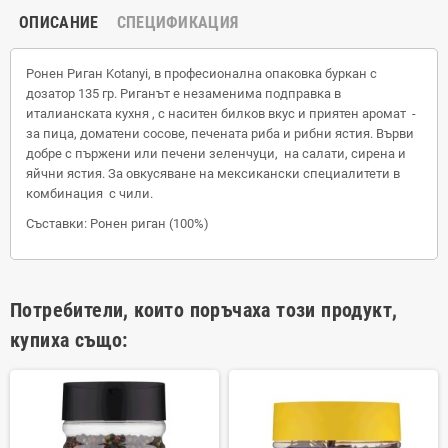
ОПИСАНИЕ
СПЕЦИФИКАЦИЯ
Ронен Риган Kotanyi, в професионална опаковка буркан с
дозатор 135 гр. Риганът е незаменима подправка в
италианската кухня , с наситен билков вкус и приятен аромат -
за пица, доматени сосове, печената риба и рибни ястия. Върви
добре с пържени или печени зеленчуци, на салати, сирена и
яйчни ястия. За овкусяване на мексикански специалитети в
комбинация с чили.
Съставки: Ронен риган (100%)
Потребители, които поръчаха този продукт,
купиха също: