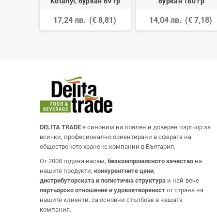
0 гр
Kotanyi, буркан 69 гр
буркан 180 гр
 11,12)
17,24 лв.
(€ 8,81)
14,04 лв.
(€ 7,18)
DELITA TRADE
е синоним на лоялен и доверен партьор за
всички, професионално ориентирани в сферата на
общественото хранене компании в България.
От 2008 година насам,
безкомпромисното качество
на
нашите продукти,
конкурентните цени
,
дистрибуторската и логистична структура
и най-вече
партьорско отношение и удовлетвореност
от страна на
нашите клиенти, са основни стълбове в нашата
компания.