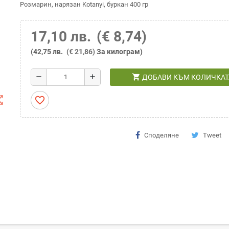
Розмарин, нарязан Kotanyi, буркан 400 гр
17,10 лв.
(€ 8,74)
(42,75 лв.
(€ 21,86)
За килограм)
shopping_cart
remove
add
ДОБАВИ КЪМ КОЛИЧКАТ
t_map
favorite_border
Споделяне
Tweet