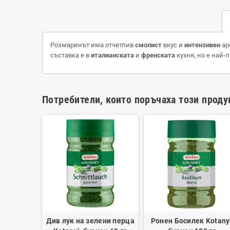
Розмаринът има отчетлив
смолист
вкус и
интензивен
ар
съставка е в
италианската
и
френската
кухня, но е най-
Потребители, които поръчаха този проду
otanyi,
Див лук на зелени перца
Ронен Босилек Kotanyi