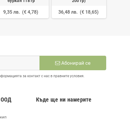
буркан 118 гр
200 гр)
бур
9,35 лв.
(€ 4,78)
36,48 лв.
(€ 18,65)
13,81
Абонирай се
нформацията за контакт с нас в правните условия.
 ООД
Къде ще ни намерите
екип