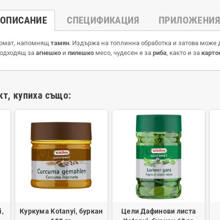
ОПИСАНИЕ
СПЕЦИФИКАЦИЯ
ПРИЛОЖЕНИЯ
омат, напомнящ
тамян
. Издържа на топлинна обработка и затова може 
подходящ за
агнешко
и
пилешко
месо, чудесен е за
риба
, както и за
карто
кт, купиха също:
,
Куркума Kotanyi, буркан
Цели Дафинови листа