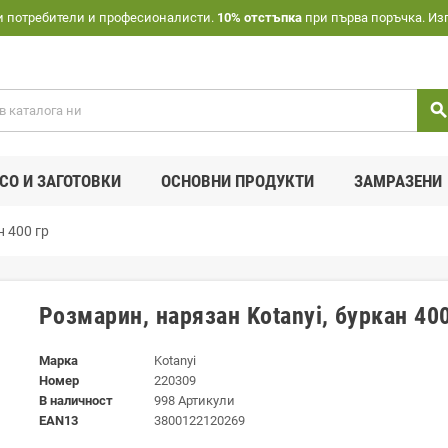
и потребители и професионалисти.
10% отстъпка
при първа поръчка. Из
searc
СО И ЗАГОТОВКИ
ОСНОВНИ ПРОДУКТИ
ЗАМРАЗЕНИ
н 400 гр
Розмарин, нарязан Kotanyi, буркан 400
Марка
Kotanyi
Номер
220309
В наличност
998 Артикули
EAN13
3800122120269