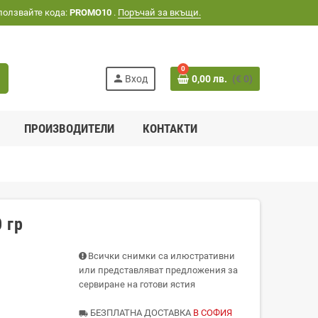
ползвайте кода:
PROMO10
.
Поръчай за вкъщи.
0
h
person
Вход
0,00 лв.
(€ 0)
ПРОИЗВОДИТЕЛИ
КОНТАКТИ
 гр
Всички снимки са илюстративни
или представляват предложения за
сервиране на готови ястия
БЕЗПЛАТНА ДОСТАВКА
В СОФИЯ
local_shipping