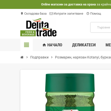
Оnline магазин за доставка на храна
за крайн
Складова база
Изпрати запитване
Помощ
location_on
help_outline
view_headline
НАЧАЛО
ДЕЛИКАТЕСИ
МЕ
home
chevron_right
Подправки
chevron_right
Розмарин, нарязан Kotanyi, бурка