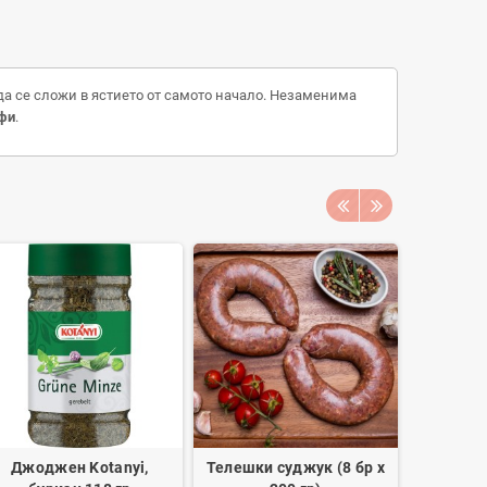
да се сложи в ястието от самото начало. Незаменима
фи
.
Джоджен Kotanyi,
Телешки суджук (8 бр х
Кимион,