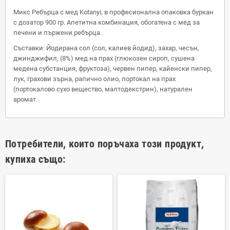
Микс Ребърца с мед Kotanyi, в професионална опаковка буркан
с дозатор 900 гр. Апетитна комбинация, обогатена с мед за
печени и пържени ребърца.
Съставки: Йодирана сол (сол, калиев йодид), захар, чесън,
джинджифил, (8%) мед на прах (глюкозен сироп, сушена
медена субстанция, фруктоза), червен пипер, кайенски пипер,
лук, грахови зърна, рапично олио, портокал на прах
(портокалово сухо вещество, малтодекстрин), натурален
аромат.
Потребители, които поръчаха този продукт,
купиха също: