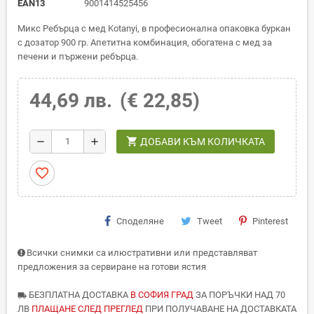
EAN13
9001414525456
Микс Ребърца с мед Kotanyi, в професионална опаковка буркан
с дозатор 900 гр. Апетитна комбинация, обогатена с мед за
печени и пържени ребърца.
44,69 лв.
(€ 22,85)
shopping_cart
remove
add
ДОБАВИ КЪМ КОЛИЧКАТА
favorite_border
Споделяне
Tweet
Pinterest
Всички снимки са илюстративни или представляват
предложения за сервиране на готови ястия
БЕЗПЛАТНА ДОСТАВКА
В СОФИЯ ГРАД
ЗА ПОРЪЧКИ НАД 70
local_shipping
ЛВ
ПЛАЩАНЕ СЛЕД ПРЕГЛЕД
ПРИ ПОЛУЧАВАНЕ НА ДОСТАВКАТА