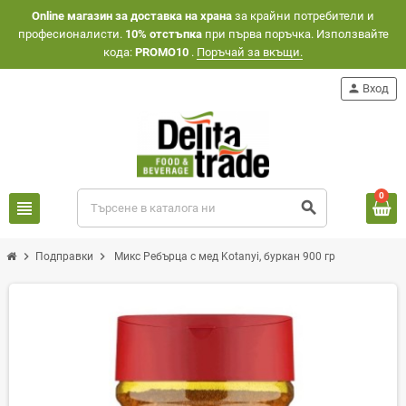
Оnline магазин за доставка на храна
за крайни потребители и
професионалисти.
10% отстъпка
при първа поръчка. Използвайте
кода:
PROMO10
.
Поръчай за вкъщи.
person
Вход
0
view_headline
search
chevron_right
chevron_right
Подправки
Микс Ребърца с мед Kotanyi, буркан 900 гр