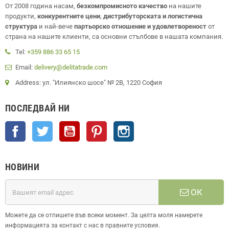
От 2008 година насам,
безкомпромисното качество
на нашите
продукти,
конкурентните цени
,
дистрибуторската и логистична
структура
и най-вече
партьорско отношение и удовлетвореност
от
страна на нашите клиенти, са основни стълбове в нашата компания.
Tel:
+359 886 33 65 15
Email:
delivery@delitatrade.com
Address: ул. "Илиянско шосе" № 2В, 1220 София
ПОСЛЕДВАЙ НИ
Facebook
Twitter
YouTube
Pinterest
Instagram
НОВИНИ
ОК
Можете да се отпишете във всеки момент. За целта моля намерете
информацията за контакт с нас в правните условия.