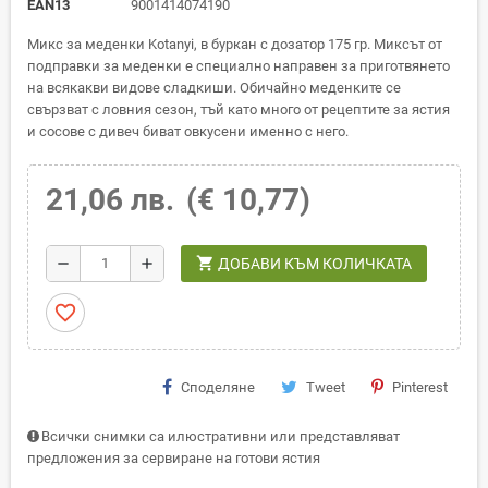
EAN13
9001414074190
Микс за меденки Kotanyi, в буркан с дозатор 175 гр. Миксът от
подправки за меденки е специално направен за приготвянето
на всякакви видове сладкиши. Обичайно меденките се
свързват с ловния сезон, тъй като много от рецептите за ястия
и сосове с дивеч биват овкусени именно с него.
21,06 лв.
(€ 10,77)
shopping_cart
remove
add
ДОБАВИ КЪМ КОЛИЧКАТА
favorite_border
Споделяне
Tweet
Pinterest
Всички снимки са илюстративни или представляват
предложения за сервиране на готови ястия