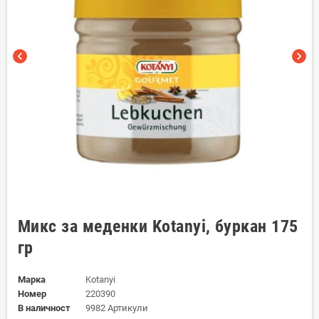
chevron_left
chevron_right
Микс за меденки Kotanyi, буркан 175
гр
Марка
Kotanyi
Номер
220390
В наличност
9982 Артикули