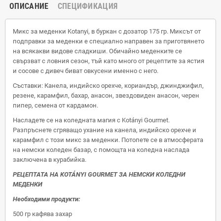
ОПИСАНИЕ
СПЕЦИФИКАЦИЯ
Микс за меденки Kotanyi, в буркан с дозатор 175 гр. Миксът от
подправки за меденки е специално направен за приготвянето
на всякакви видове сладкиши. Обичайно меденките се
свързват с ловния сезон, тъй като много от рецептите за ястия
и сосове с дивеч биват овкусени именно с него.
Съставки: Канела, индийско орехче, кориандър, джинджифил,
резене, карамфил, бахар, анасон, звездовиден анасон, черен
пипер, семена от кардамон.
Насладете се на коледната магия с Kotányi Gourmet.
Разпръснете сгряващо ухание на канела, индийско орехче и
карамфил с този микс за меденки. Потопете се в атмосферата
на немски коледен базар, с помощта на коледна наслада
заключена в курабийка.
РЕЦЕПТАТА НА KOTÁNYI GOURMET ЗА НЕМСКИ КОЛЕДНИ
МЕДЕНКИ
Необходими продукти:
500 гр кафява захар