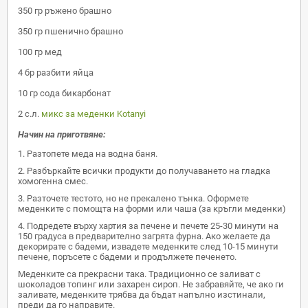
350 гр ръжено брашно
350 гр пшенично брашно
100 гр мед
4 бр разбити яйца
10 гр сода бикарбонат
2 с.л.
микс за меденки Kotanyi
Начин на приготвяне:
1. Разтопете меда на водна баня.
2. Разбъркайте всички продукти до получаването на гладка
хомогенна смес.
3. Разточете тестото, но не прекалено тънка. Оформете
меденките с помощта на форми или чаша (за кръгли меденки)
4. Подредете върху хартия за печене и печете 25-30 минути на
150 градуса в предварително загрята фурна. Ако желаете да
декорирате с бадеми, извадете меденките след 10-15 минути
печене, поръсете с бадеми и продължете печенето.
Меденките са прекрасни така. Традиционно се заливат с
шоколадов топинг или захарен сироп. Не забравяйте, че ако ги
заливате, меденките трябва да бъдат напълно изстинали,
преди да го направите.