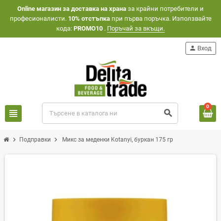
Оnline магазин за доставка на храна
за крайни потребители и
професионалисти.
10% отстъпка
при първа поръчка. Използвайте
кода:
PROMO10
.
Поръчай за вкъщи.
person
Вход
0
view_headline
search
chevron_right
chevron_right
Подправки
Микс за меденки Kotanyi, буркан 175 гр