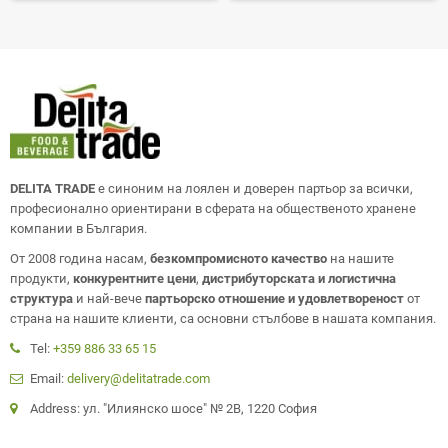
DELITA TRADE
е синоним на лоялен и доверен партьор за всички,
професионално ориентирани в сферата на общественото хранене
компании в България.
От 2008 година насам,
безкомпромисното качество
на нашите
продукти,
конкурентните цени
,
дистрибуторската и логистична
структура
и най-вече
партьорско отношение и удовлетвореност
от
страна на нашите клиенти, са основни стълбове в нашата компания.
Tel:
+359 886 33 65 15
Email:
delivery@delitatrade.com
Address: ул. "Илиянско шосе" № 2В, 1220 София