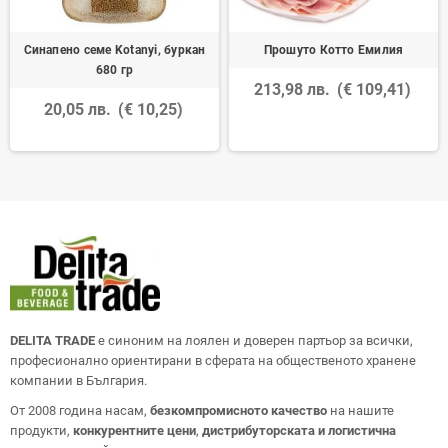
Синапено семе Kotanyi, буркан
Прошуто Котто Емилия
680 гр
213,98 лв.
(€ 109,41)
20,05 лв.
(€ 10,25)
DELITA TRADE
е синоним на лоялен и доверен партьор за всички,
професионално ориентирани в сферата на общественото хранене
компании в България.
От 2008 година насам,
безкомпромисното качество
на нашите
продукти,
конкурентните цени
,
дистрибуторската и логистична