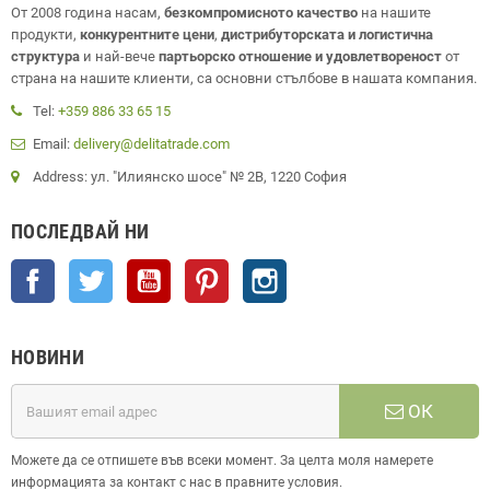
От 2008 година насам,
безкомпромисното качество
на нашите
продукти,
конкурентните цени
,
дистрибуторската и логистична
структура
и най-вече
партьорско отношение и удовлетвореност
от
страна на нашите клиенти, са основни стълбове в нашата компания.
Tel:
+359 886 33 65 15
Email:
delivery@delitatrade.com
Address: ул. "Илиянско шосе" № 2В, 1220 София
ПОСЛЕДВАЙ НИ
Facebook
Twitter
YouTube
Pinterest
Instagram
НОВИНИ
ОК
Можете да се отпишете във всеки момент. За целта моля намерете
информацията за контакт с нас в правните условия.