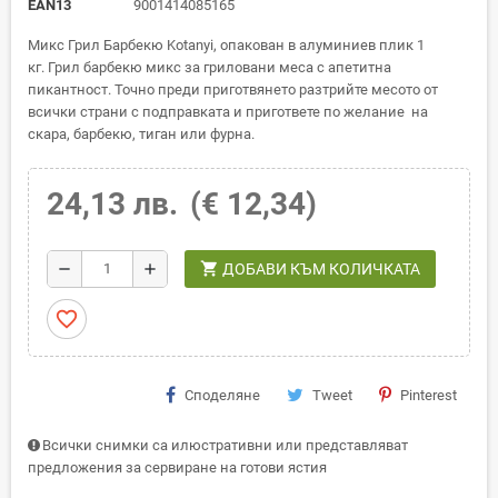
EAN13
9001414085165
Микс Грил Барбекю Kotanyi, опакован в алуминиев плик 1
кг. Грил барбекю микс за гриловани меса с апетитна
пикантност. Точно преди приготвянето разтрийте месото от
всички страни с подправката и пригответе по желание на
скара, барбекю, тиган или фурна.
24,13 лв.
(€ 12,34)
shopping_cart
remove
add
ДОБАВИ КЪМ КОЛИЧКАТА
favorite_border
Споделяне
Tweet
Pinterest
Всички снимки са илюстративни или представляват
предложения за сервиране на готови ястия