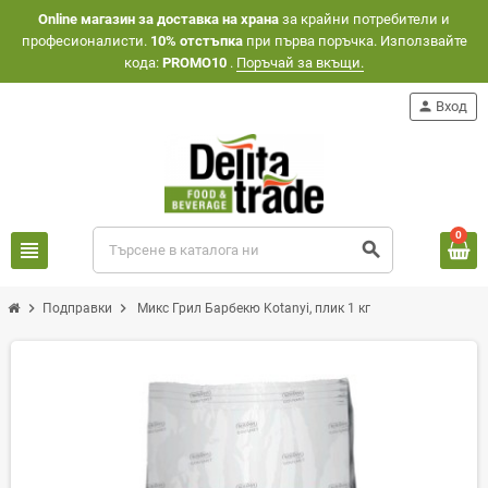
Оnline магазин за доставка на храна
за крайни потребители и
професионалисти.
10% отстъпка
при първа поръчка. Използвайте
кода:
PROMO10
.
Поръчай за вкъщи.
person
Вход
0
view_headline
search
chevron_right
chevron_right
Подправки
Микс Грил Барбекю Kotanyi, плик 1 кг