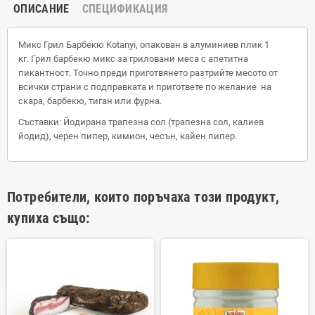
ОПИСАНИЕ
СПЕЦИФИКАЦИЯ
Микс Грил Барбекю Kotanyi, опакован в алуминиев плик 1
кг. Грил барбекю микс за гриловани меса с апетитна
пикантност. Точно преди приготвянето разтрийте месото от
всички страни с подправката и пригответе по желание на
скара, барбекю, тиган или фурна.
Съставки: Йодирана трапезна сол (трапезна сол, калиев
йодид), черен пипер, кимион, чесън, кайен пипер.
Потребители, които поръчаха този продукт,
купиха също: