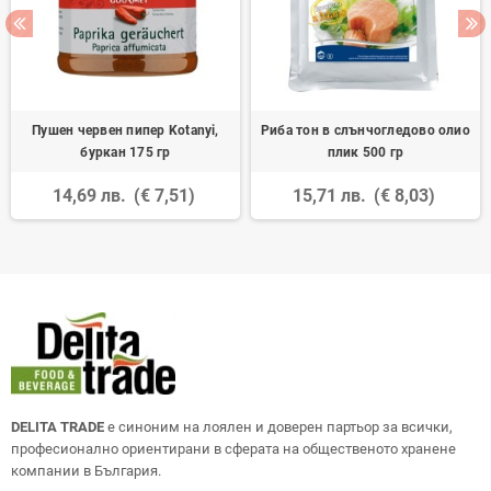
Пушен червен пипер Kotanyi,
Риба тон в слънчогледово олио
буркан 175 гр
плик 500 гр
14,69 лв.
(€ 7,51)
15,71 лв.
(€ 8,03)
DELITA TRADE
е синоним на лоялен и доверен партьор за всички,
професионално ориентирани в сферата на общественото хранене
компании в България.