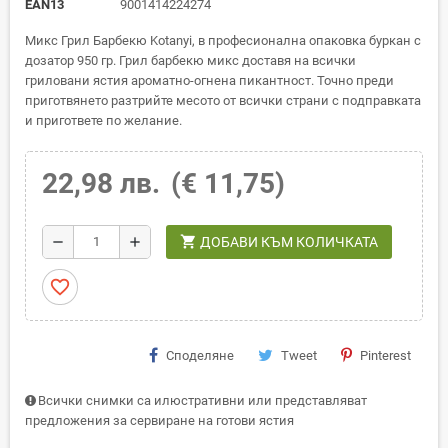
EAN13
9001414224274
Микс Грил Барбекю Kotanyi, в професионална опаковка буркан с
дозатор 950 гр. Грил барбекю микс доставя на всички
гриловани ястия ароматно-огнена пикантност. Точно преди
приготвянето разтрийте месото от всички страни с подправката
и пригответе по желание.
22,98 лв.
(€ 11,75)
shopping_cart
remove
add
ДОБАВИ КЪМ КОЛИЧКАТА
favorite_border
Споделяне
Tweet
Pinterest
Всички снимки са илюстративни или представляват
предложения за сервиране на готови ястия