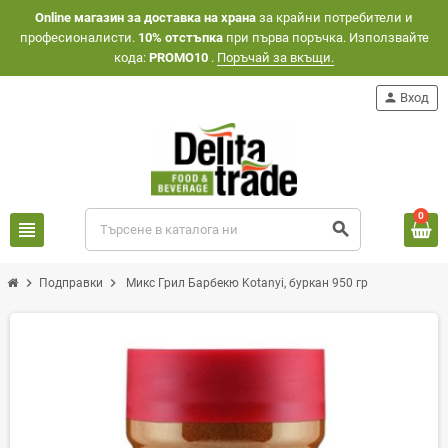
Оnline магазин за доставка на храна
за крайни потребители и
професионалисти.
10% отстъпка
при първа поръчка. Използвайте
кода:
PROMO10
.
Поръчай за вкъщи.
person
Вход
0
view_headline
search
chevron_right
chevron_right
Подправки
Микс Грил Барбекю Kotanyi, буркан 950 гр