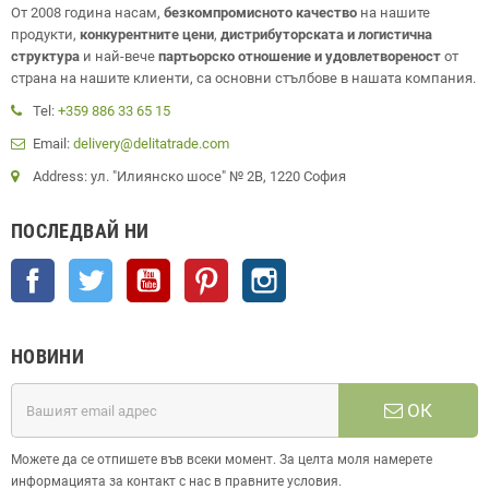
От 2008 година насам,
безкомпромисното качество
на нашите
продукти,
конкурентните цени
,
дистрибуторската и логистична
структура
и най-вече
партьорско отношение и удовлетвореност
от
страна на нашите клиенти, са основни стълбове в нашата компания.
Tel:
+359 886 33 65 15
Email:
delivery@delitatrade.com
Address: ул. "Илиянско шосе" № 2В, 1220 София
ПОСЛЕДВАЙ НИ
Facebook
Twitter
YouTube
Pinterest
Instagram
НОВИНИ
ОК
Можете да се отпишете във всеки момент. За целта моля намерете
информацията за контакт с нас в правните условия.