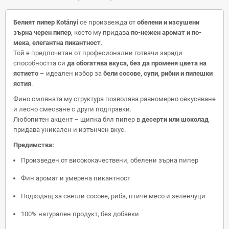
Белият пипер Kotányi
се произвежда от
обелени и изсушени
зърна черен пипер
, което му придава
по-нежен аромат и по-
мека, елегантна пикантност
.
Той е предпочитан от професионални готвачи заради
способността си
да обогатява вкуса, без да променя цвета на
ястието
– идеален избор за
бели сосове, супи, рибни и пилешки
ястия
.
Фино смляната му структура позволява равномерно овкусяване
и лесно смесване с други подправки.
Любопитен акцент – щипка бял пипер в
десерти или шоколад
придава уникален и изтънчен вкус.
Предимства:
Произведен от висококачествени, обелени зърна пипер
Фин аромат и умерена пикантност
Подходящ за светли сосове, риба, птиче месо и зеленчуци
100% натурален продукт, без добавки