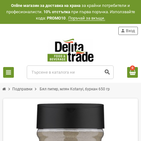
Оnline магазин за доставка на храна
за крайни потребители и
професионалисти.
10% отстъпка
при първа поръчка. Използвайте
кода:
PROMO10
.
Поръчай за вкъщи.
person
Вход
0
view_headline
search
chevron_right
chevron_right
Подправки
Бял пипер, млян Kotanyi, буркан 650 гр