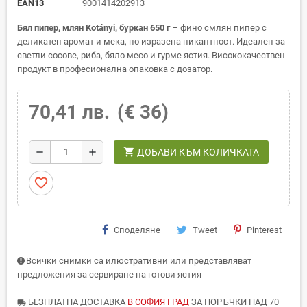
EAN13
9001414202913
Бял пипер, млян Kotányi, буркан 650 г
– фино смлян пипер с
деликатен аромат и мека, но изразена пикантност. Идеален за
светли сосове, риба, бяло месо и гурме ястия. Висококачествен
продукт в професионална опаковка с дозатор.
70,41 лв.
(€ 36)
shopping_cart
remove
add
ДОБАВИ КЪМ КОЛИЧКАТА
favorite_border
Споделяне
Tweet
Pinterest
Всички снимки са илюстративни или представляват
предложения за сервиране на готови ястия
БЕЗПЛАТНА ДОСТАВКА
В СОФИЯ ГРАД
ЗА ПОРЪЧКИ НАД 70
local_shipping