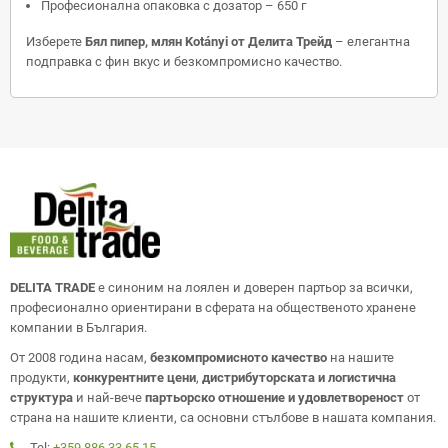
Професионална опаковка с дозатор – 650 г
Изберете
Бял пипер, млян Kotányi от Делита Трейд
– елегантна
подправка с фин вкус и безкомпромисно качество.
DELITA TRADE
е синоним на лоялен и доверен партьор за всички,
професионално ориентирани в сферата на общественото хранене
компании в България.
От 2008 година насам,
безкомпромисното качество
на нашите
продукти,
конкурентните цени
,
дистрибуторската и логистична
структура
и най-вече
партьорско отношение и удовлетвореност
от
страна на нашите клиенти, са основни стълбове в нашата компания.
Tel:
+359 886 33 65 15