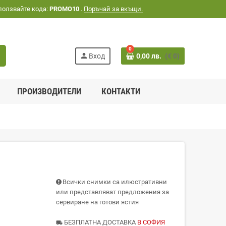
ползвайте кода:
PROMO10
.
Поръчай за вкъщи.
0
h
person
Вход
0,00 лв.
(€ 0)
ПРОИЗВОДИТЕЛИ
КОНТАКТИ
Всички снимки са илюстративни
или представляват предложения за
сервиране на готови ястия
БЕЗПЛАТНА ДОСТАВКА
В СОФИЯ
local_shipping