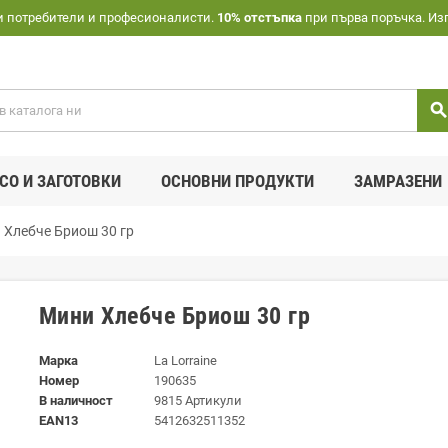
и потребители и професионалисти.
10% отстъпка
при първа поръчка. Из
searc
СО И ЗАГОТОВКИ
ОСНОВНИ ПРОДУКТИ
ЗАМРАЗЕНИ
 Хлебче Бриош 30 гр
Мини Хлебче Бриош 30 гр
Марка
La Lorraine
Номер
190635
В наличност
9815 Артикули
EAN13
5412632511352