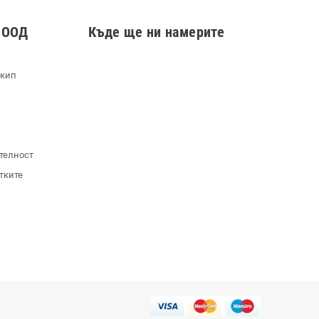
 ООД
Къде ще ни намерите
екип
телност
тките