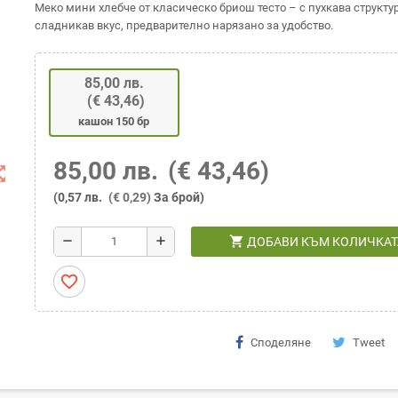
Меко мини хлебче от класическо бриош тесто – с пухкава структу
сладникав вкус, предварително нарязано за удобство.
85,00 лв.
(€ 43,46)
кашон 150 бр
85,00 лв.
(€ 43,46)
t_map
(0,57 лв.
(€ 0,29)
За брой)
shopping_cart
remove
add
ДОБАВИ КЪМ КОЛИЧКАТ
favorite_border
Споделяне
Tweet