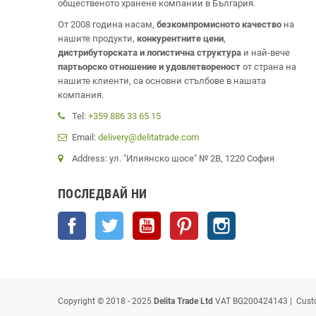
общественото хранене компании в България.
От 2008 година насам,
безкомпромисното качество
на
нашите продукти,
конкурентните цени
,
дистрибуторската и логистична структура
и най-вече
партьорско отношение и удовлетвореност
от страна на
нашите клиенти, са основни стълбове в нашата
компания.
Tel:
+359 886 33 65 15
Email:
delivery@delitatrade.com
Address: ул. "Илиянско шосе" № 2В, 1220 София
ПОСЛЕДВАЙ НИ
Facebook
Twitter
YouTube
Pinterest
Instagram
Copyright © 2018 - 2025
Delita Trade Ltd
VAT BG200424143 | Cust