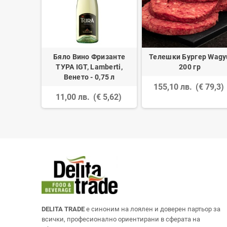
 1 кг
Бяло Вино Фризанте
Телешки Бургер Wagy
ТУРА IGT, Lamberti,
200 гр
 6,68)
Венето - 0,75 л
155,10 лв.
(€ 79,3)
11,00 лв.
(€ 5,62)
DELITA TRADE
е синоним на лоялен и доверен партьор за
всички, професионално ориентирани в сферата на