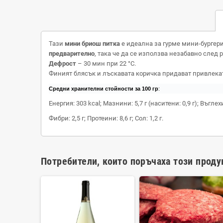
Тази
мини бриош питка
е идеална за гурме мини-бургери 
предварително
, така че да се използва незабавно след
Дефрост
– 30 мин при 22 °C.
Финият блясък и лъскавата коричка придават привлекате
Средни хранителни стойности за 100 гр
:
Енергия: 303 kcal; Мазнини: 5,7 г (наситени: 0,9 г); Въглехи
Фибри: 2,5 г; Протеини: 8,6 г; Сол: 1,2 г.
Потребители, които поръчаха този проду