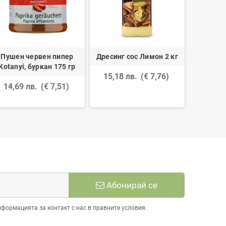
Пушен червен пипер
Дресинг сос Лимон 2 кг
Смес на 
Kotanyi, буркан 175 гр
кашон 
15,18 лв.
(€ 7,76)
14,69 лв.
(€ 7,51)
58,81 
Абонирай се
нформацията за контакт с нас в правните условия.