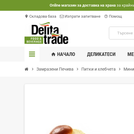
Оnline магазин за доставка на храна
за крайн
Складова база
Изпрати запитване
Помощ
location_on
help_outline
view_headline
НАЧАЛО
ДЕЛИКАТЕСИ
МЕ
home
chevron_right
Замразени Печива
chevron_right
Питки и хлебчета
chevron_right
Мини