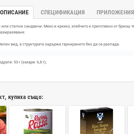
ОПИСАНИЕ
СПЕЦИФИКАЦИЯ
ПРИЛОЖЕНИЯ
или стилни сандвичи. Меко и крехко, хлебчето е приготвено от бриош тес
 размразяване:
лен вид, а структурата задържа гарнирането без да се разпада.
драти: 53 г (захари: 6,8 г);
кт, купиха също: