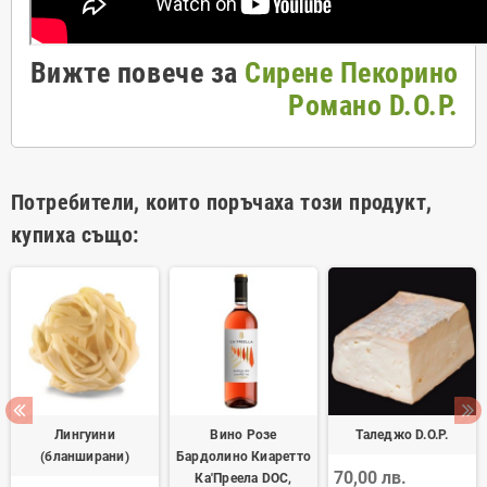
Вижте повече за
Сирене Пекорино
Романо D.O.P.
Потребители, които поръчаха този продукт,
купиха също:
Лингуини
Вино Розе
Таледжо D.O.P.
(бланширани)
Бардолино Киаретто
70,00 лв.
Ка'Преела DOC,