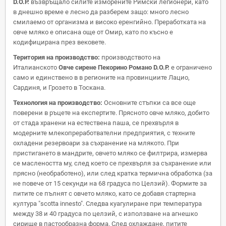
D.O.P.
възвръщало силите изморените Римски легионери, като
в днешно време е лесно да разберем защо: много лесно
смилаемо от организма и високо еренгийно. Преработката на
овче мляко е описана още от Омир, като по късно е
кодифицирана през вековете.
Територия на производство:
производството на
Италианското
Овче сирене Пекорино Романо D.O.P.
е ограничено
само и единствено в в регионите на провинциите Лацио,
Сардиня, и Грозето в Тоскана.
Технология на производство:
Основните стъпки са все още
поверени в ръцете на експертите. Прясното овче мляко, добито
от стада хранени на естествена паша, се прехвърля в
модерните млекопреработвателни предприятия, с техните
охладени резервоари за съхранение на млякото. При
пристигането в мандрите, овчето мляко се филтрира, измерва
се маслеността му, след което се прехвърля за съхранение или
прясно (необработено), или след кратка термична обработка (за
не повече от 15 секунди на 68 градуса по Целзий). Формите за
питите се пълнят с овчето мляко, като се добавя стартерна
култура "scotta innesto". Следва куагулиране при температура
между 38 и 40 градуса по целзий, с използване на агнешко
сирище в пастообразна форма. След охлаждане, питите