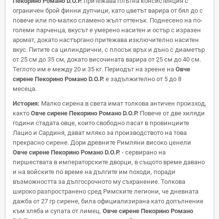
Пекорино Романо D.O.P.
притежава плътна консистенция с
ограничен брой финни дупчици, като цветът варира от бял до с
повече или по-малко сламено жълт оттенък. Поднесено на по-
големи парченца, вкусът е умерено наситен и остър с изразен
аромат, докато настъргано притежава изключително наситен
вкус. Питите са цилиндрични, с плосък връх и дъно с диаметър
от 25 см до 35 см, докато височината варира от 25 см до 40 см.
Теглото им е между 20 и 35 кг. Периодът на зреене на
Овче
сирене Пекорино Романо D.O.P.
е задължително от 5 до 8
месеца.
История:
Малко сирена в света имат толкова античен произход,
както
Овче сирене Пекорино Романо D.O.P.
Повече от две хиляди
години стадата овце, които свободно пасат в провинциите
Лацио и Сардиня, дават мляко за производството на това
прекрасно сирене. Дори древните Римляни високо ценели
Овче сирене Пекорино Романо D.O.P.
- сервирано на
пиршествата в императорските дворци, в същото време давано
и на войските по време на дългите им походи, поради
възможността за дългосрочното му съхранение. Толкова
широко разпространено сред Римските легиони, че дневната
дажба от 27 гр сирене, била официализирана като допълнение
към хляба и супата от лимец.
Овче сирене Пекорино Романо