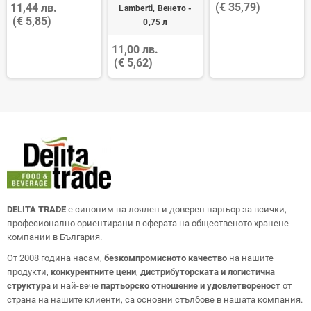
(€ 35,79)
11,44 лв.
Lamberti, Венето -
(€ 5,85)
0,75 л
11,00 лв.
(€ 5,62)
DELITA TRADE
е синоним на лоялен и доверен партьор за всички,
професионално ориентирани в сферата на общественото хранене
компании в България.
От 2008 година насам,
безкомпромисното качество
на нашите
продукти,
конкурентните цени
,
дистрибуторската и логистична
структура
и най-вече
партьорско отношение и удовлетвореност
от
страна на нашите клиенти, са основни стълбове в нашата компания.