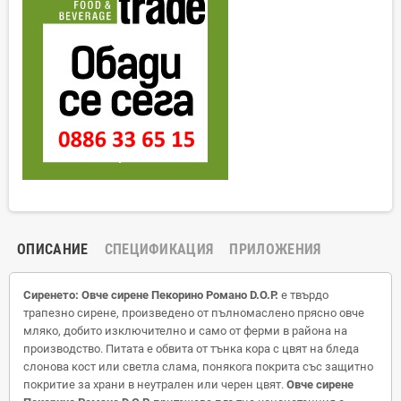
ОПИСАНИЕ
СПЕЦИФИКАЦИЯ
ПРИЛОЖЕНИЯ
Сиренето: Овче сирене Пекорино Романо D.O.P.
е твърдо
трапезно сирене, произведено от пълномаслено прясно овче
мляко, добито изключително и само от ферми в района на
производство. Питата е обвита от тънка кора с цвят на бледа
слонова кост или светла слама, понякога покрита със защитно
покритие за храни в неутрален или черен цвят.
Овче сирене