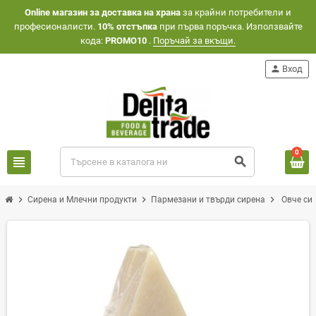
Оnline магазин за доставка на храна
за крайни потребители и
професионалисти.
10% отстъпка
при първа поръчка. Използвайте
кода:
PROMO10
.
Поръчай за вкъщи.
person
Вход
0
view_headline
search
chevron_right
chevron_right
chevron_right
Сирена и Млечни продукти
Пармезани и твърди сирена
Овче си