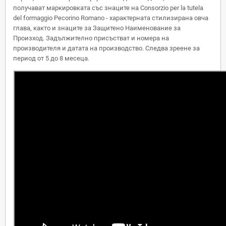
получават маркировката със знаците на Consorzio per la tutela
del formaggio Pecorino Romano - характерната стилизирана овча
глава, както и знаците за Защитено Наименование за
Произход. Задължително присъстват и номера на
производителя и датата на производство. Следва зреене за
период от 5 до 8 месеца.