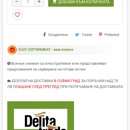
shopping_cart
remove
add
ДОБАВИ КЪМ КОЛИЧКАТА
favorite_border
Споделяне
Tweet
Pinterest
D.O.P. СЕРТИФИКАТ - виж повече
Всички снимки са илюстративни или представляват
предложения за сервиране на готови ястия
БЕЗПЛАТНА ДОСТАВКА
В СОФИЯ ГРАД
ЗА ПОРЪЧКИ НАД 70
local_shipping
ЛВ
ПЛАЩАНЕ СЛЕД ПРЕГЛЕД
ПРИ ПОЛУЧАВАНЕ НА ДОСТАВКАТА