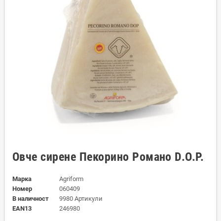
Овче сирене Пекорино Романо D.O.P.
Марка
Agriform
Номер
060409
В наличност
9980 Артикули
EAN13
246980