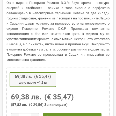
Овче сирене Пекорино Романо D.O.P.: Вкус, аромат, текстура,
енергийни стойности - всичко в това сирене е перфектно
балансирано в неповторима хармония. Повече от две хиляди
години стада овце, хранени из пасищата на провинциите Лацио
и Сардиня, дават млякото за произвоството на неповторимото
сирене Пекорино Романо D.O.P. Притежава компактна
консистенция с бял или жълтеникав цвят. В мириса му се
чувства типичният аромат на овче мляко. Пекориното, отлежало
8 месеца, е с пикантен, интензивен и приятен вкус. Пекориното
е отлична добавка към салати, сосове и различни видове паста.
Пекорино Романо се произвежда в Сардиния, спазвайки се
многовековна традиция.
69,38 лв.
(€ 35,47)
цяло парче ~1,2 кг
69,38 лв.
(€ 35,47)
(57,82 лв.
(€ 29,56)
За килограм)