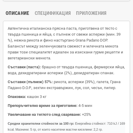
ОПИСАНИЕ
СПЕЦИФИКАЦИЯ
ПРИЛОЖЕНИЯ
Автентична италианска прясна паста, приготвена от тесто с
твърда пшеница и яйца, с пълнеж от свежи аспержи (мин. 39
%), нежна рикота и фино настъргано Grana Padano DOP.
Балансът между зеленчуковата свежест и млечната мекота
прави този специалитет идеален за изискани гурме рецепти и
вегетариански менюта.
Съставки (паста):
брашно от твърда пшеница, фермерски яйца,
вода, дехидратирани аспержи (2%), дехидратиран спанак.
Съставки (пълнеж) 57%:
рикота, аспержи (39%), галета, Грана
Падано D.O.P., зехтин екстравържин, лук, сол, чесън, пипер.
Опаковка:
кашон 3 кг
Препоръчително време за приготвяне:
4-5 мин
Увеличаване на теглото след сваряване:
+25%
Средни хранителни стойности за 100 гр:
Енергийна стойност: 710 kJ / 169
kcal.
Мазнини: 5 гр,
от които наситени мастни киселини: 2,2 гр.