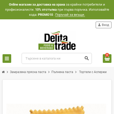
Оnline магазин за доставка на храна
за крайни потребители и
професионалисти.
10% отстъпка
при първа поръчка. Използвайте
кода:
PROMO10
.
Поръчай за вкъщи.
person
Вход
0
view_headline
search
chevron_right
chevron_right
chevron_right
Замразена прясна паста
Пълнена паста
Тортели с Аспержи