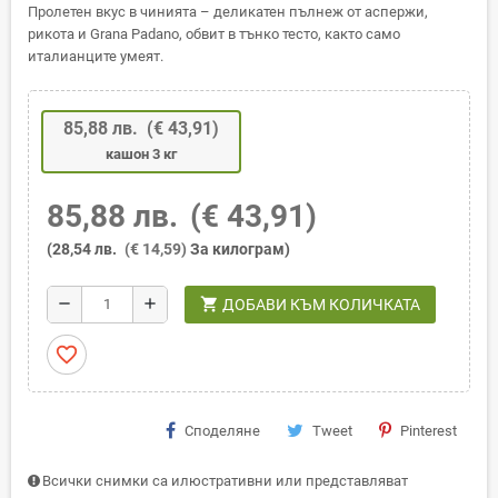
Пролетен вкус в чинията – деликатен пълнеж от аспержи,
рикота и Grana Padano, обвит в тънко тесто, както само
италианците умеят.
85,88 лв.
(€ 43,91)
кашон 3 кг
85,88 лв.
(€ 43,91)
(28,54 лв.
(€ 14,59)
За килограм)
shopping_cart
remove
add
ДОБАВИ КЪМ КОЛИЧКАТА
favorite_border
Споделяне
Tweet
Pinterest
Всички снимки са илюстративни или представляват