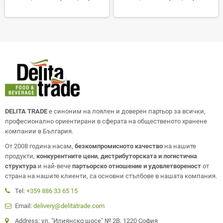
DELITA TRADE
е синоним на лоялен и доверен партьор за всички,
професионално ориентирани в сферата на общественото хранене
компании в България.
От 2008 година насам,
безкомпромисното качество
на нашите
продукти,
конкурентните цени
,
дистрибуторската и логистична
структура
и най-вече
партьорско отношение и удовлетвореност
от
страна на нашите клиенти, са основни стълбове в нашата компания.
Tel:
+359 886 33 65 15
Email:
delivery@delitatrade.com
Address: ул. "Илиянско шосе" № 2В, 1220 София