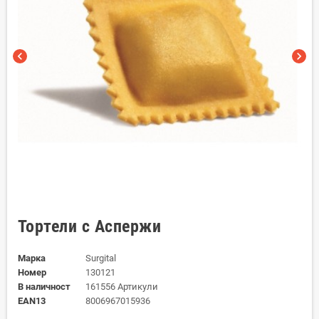
chevron_left
chevron_right
Тортели с Аспержи
Марка
Surgital
Номер
130121
В наличност
161556 Артикули
EAN13
8006967015936