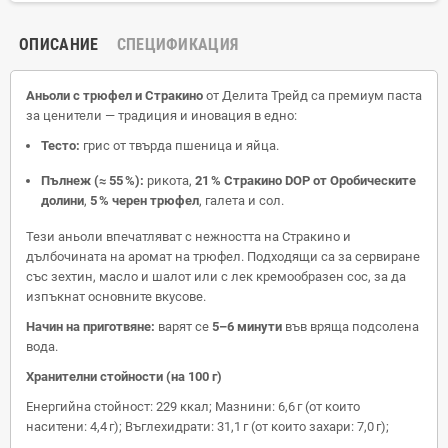
ОПИСАНИЕ
СПЕЦИФИКАЦИЯ
Аньоли с трюфел и Стракино
от Делита Трейд са премиум паста
за ценители — традиция и иновация в едно:
Тесто:
грис от твърда пшеница и яйца.
Пълнеж (≈ 55 %):
рикота,
21 % Стракино DOP от Оробическите
долини
,
5 % черен трюфел
, галета и сол.
Тези аньоли впечатляват с нежността на Стракино и
дълбочината на аромат на трюфел. Подходящи са за сервиране
със зехтин, масло и шалот или с лек кремообразен сос, за да
изпъкнат основните вкусове.
Начин на приготвяне:
варят се
5–6 минути
във вряща подсолена
вода.
Хранителни стойности (на 100 г)
Енергийна стойност: 229 ккал; Мазнини: 6,6 г (от които
наситени: 4,4 г); Въглехидрати: 31,1 г (от които захари: 7,0 г);