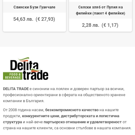
Свински Бузи Гуанчале
Селски хляб от Пулия на
филийки (пакет 4 филийки)
54,63 лв.
(€ 27,93)
2,28 лв.
(€ 1,17)
DELITA TRADE
е синоним на лоялен и доверен партьор за всички,
професионално ориентирани в сферата на общественото хранене
компании в България.
От 2008 година насам,
безкомпромисното качество
на нашите
продукти,
конкурентните цени
,
дистрибуторската и логистична
структура
и най-вече
партьорско отношение и удовлетвореност
от
страна на нашите клиенти, са основни стълбове в нашата компания.