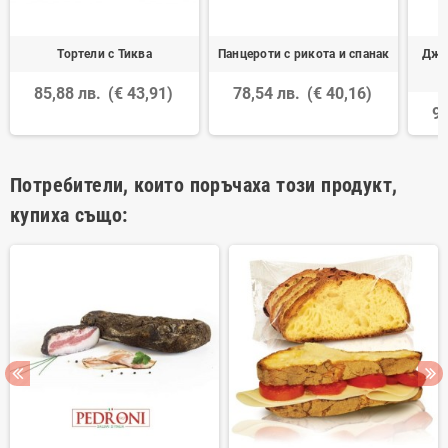
Тортели с Тиква
Панцероти с рикота и спанак
Джи
85,88 лв.
(€ 43,91)
78,54 лв.
(€ 40,16)
93
Потребители, които поръчаха този продукт,
купиха също: