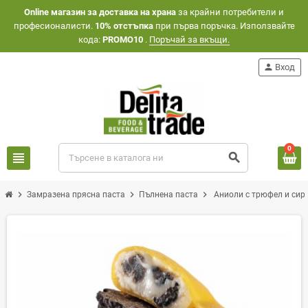
Оnline магазин за доставка на храна
за крайни потребители и
професионалисти.
10% отстъпка
при първа поръчка. Използвайте
кода:
PROMO10
.
Поръчай за вкъщи.
person
Вход
0
view_headline
search
chevron_right
chevron_right
chevron_right
Замразена прясна паста
Пълнена паста
Аниоли с трюфел и сир