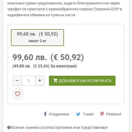
изискано гурме предложение, където благоуханието на черен
трюфел се преплита с кремообразното сирене Стракино DOP в
кадифената обвивка на прясна паста.
99,60 лв.
(€ 50,92)
пакет 2 кг
99,60 лв.
(€ 50,92)
(49,80 лв.
(€ 25,46)
За килограм)
shopping_cart
remove
add
ДОБАВИ КЪМ КОЛИЧКАТА
favorite_border
Споделяне
Tweet
Pinterest
Всички снимки са илюстративни или представляват