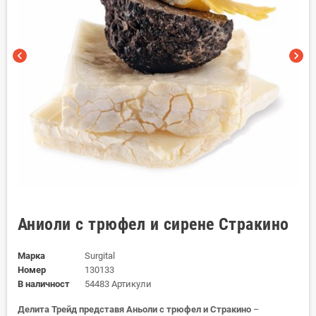
chevron_left
chevron_right
Аниоли с трюфел и сирене Стракино
Марка
Surgital
Номер
130133
В наличност
54483 Артикули
Делита Трейд представя Аньоли с трюфел и Стракино
–