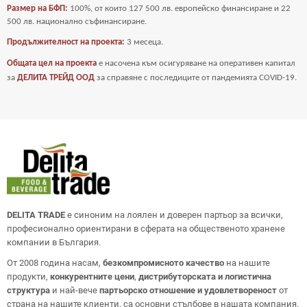
Размер на БФП:
100%, от които 127 500 лв. европейско финансиране и 22
500 лв. национално съфинансиране.
Продължителност на проекта:
3 месеца.
Общата цел на проекта
е насочена към осигуряване на оперативен капитал
за
ДЕЛИТА ТРЕЙД ООД
за справяне с последиците от пандемията COVID-19
.
DELITA TRADE
е синоним на лоялен и доверен партьор за всички,
професионално ориентирани в сферата на общественото хранене
компании в България.
От 2008 година насам,
безкомпромисното качество
на нашите
продукти,
конкурентните цени
,
дистрибуторската и логистична
структура
и най-вече
партьорско отношение и удовлетвореност
от
страна на нашите клиенти, са основни стълбове в нашата компания.