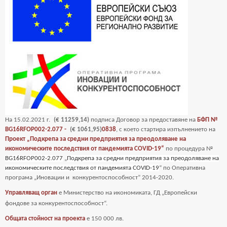
На
15
.02.2021 г.
(€ 11259,14)
подписа Договор за предоставяне на
БФП №
BG16RFOP002-2.077 -
(€ 1061,95)
0838
, с което стартира изпълнението на
Проект „Подкрепа за средни предприятия за преодоляване на
икономическите последствия от пандемията COVID-19“
по процедура №
BG16RFOP002-2.077
„
Подкрепа за средни предприятия за преодоляване на
икономическите последствия от пандемията COVID-19
“ по Оперативна
програма „Иновации и
конкурентоспособност” 2014-2020.
Управляващ орган
е Министерство на икономиката, ГД „Европейски
фондове за
конкурентоспособност“.
Общата стойност на проекта
е
150 000 лв.