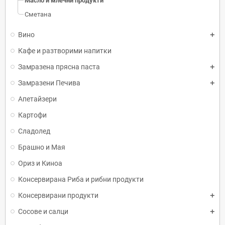
Масло и млечни продукти
Сметана
Вино
Кафе и разтворими напитки
Замразена прясна паста
Замразени Печива
Апетайзери
Картофи
Сладолед
Брашно и Мая
Ориз и Киноа
Консервирана Риба и рибни продукти
Консервирани продукти
Сосове и салци