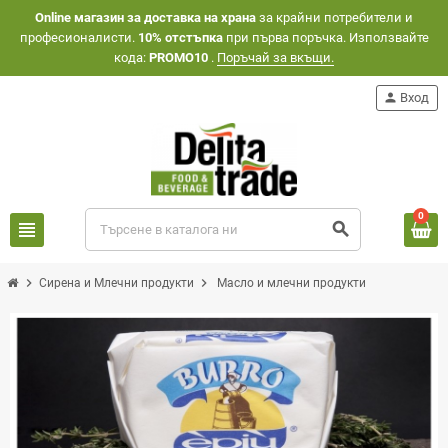
Оnline магазин за доставка на храна
за крайни потребители и
професионалисти.
10% отстъпка
при първа поръчка. Използвайте
кода:
PROMO10
.
Поръчай за вкъщи.
person
Вход
0
view_headline
search
chevron_right
chevron_right
Сирена и Млечни продукти
Масло и млечни продукти