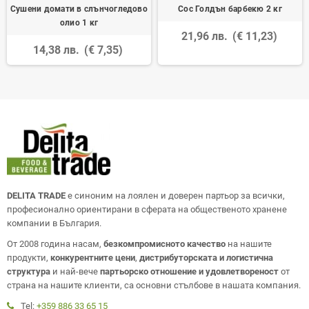
Сушени домати в слънчогледово
Сос Голдън барбекю 2 кг
олио 1 кг
21,96 лв.
(€ 11,23)
14,38 лв.
(€ 7,35)
DELITA TRADE
е синоним на лоялен и доверен партьор за всички,
професионално ориентирани в сферата на общественото хранене
компании в България.
От 2008 година насам,
безкомпромисното качество
на нашите
продукти,
конкурентните цени
,
дистрибуторската и логистична
структура
и най-вече
партьорско отношение и удовлетвореност
от
страна на нашите клиенти, са основни стълбове в нашата компания.
Tel:
+359 886 33 65 15