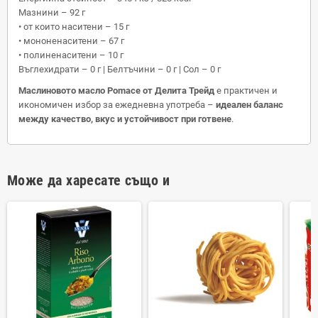
Мазнини – 92 г
• от които наситени – 15 г
• мононенаситени – 67 г
• полиненаситени – 10 г
Въглехидрати – 0 г | Белтъчини – 0 г | Сол – 0 г
Маслиновото масло Pomace от Делита Трейд
е практичен и
икономичен избор за ежедневна употреба –
идеален баланс
между качество, вкус и устойчивост при готвене
.
Може да харесате също и