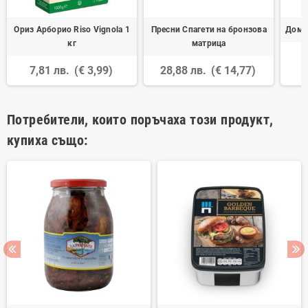
Ориз Арборио Riso Vignola 1
Пресни Спагети на бронзова
Домат
кг
матрица
7,81 лв.
(€ 3,99)
28,88 лв.
(€ 14,77)
Потребители, които поръчаха този продукт,
купиха също: