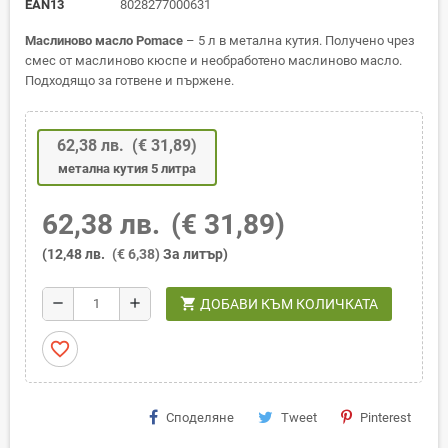
EAN13
8028277000631
Маслиново масло Pomace
– 5 л в метална кутия. Получено чрез
смес от маслиново кюспе и необработено маслиново масло.
Подходящо за готвене и пържене.
62,38 лв.
(€ 31,89)
метална кутия 5 литра
62,38 лв.
(€ 31,89)
(12,48 лв.
(€ 6,38)
За литър)
shopping_cart
remove
add
ДОБАВИ КЪМ КОЛИЧКАТА
favorite_border
Споделяне
Tweet
Pinterest