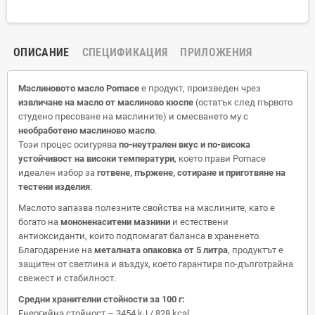
ОПИСАНИЕ
СПЕЦИФИКАЦИЯ
ПРИЛОЖЕНИЯ
Маслиновото масло Pomace
е продукт, произведен чрез
извличане на масло от маслиново кюспе
(остатък след първото
студено пресоване на маслините) и смесването му с
необработено маслиново масло
.
Този процес осигурява
по-неутрален вкус и по-висока
устойчивост на високи температури
, което прави Pomace
идеален избор за
готвене, пържене, сотиране и приготвяне на
тестени изделия
.
Маслото запазва полезните свойства на маслините, като е
богато на
мононенаситени мазнини
и естествени
антиоксиданти, които подпомагат баланса в храненето.
Благодарение на
металната опаковка от 5 литра
, продуктът е
защитен от светлина и въздух, което гарантира по-дълготрайна
свежест и стабилност.
Средни хранителни стойности за 100 г:
Енергийна стойност – 3454 kJ / 828 kcal