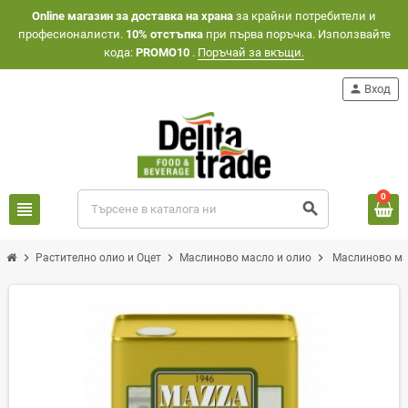
Оnline магазин за доставка на храна
за крайни потребители и
професионалисти.
10% отстъпка
при първа поръчка. Използвайте
кода:
PROMO10
.
Поръчай за вкъщи.
person
Вход
0
view_headline
search
chevron_right
chevron_right
chevron_right
Растително олио и Оцет
Маслиново масло и олио
Маслиново ма