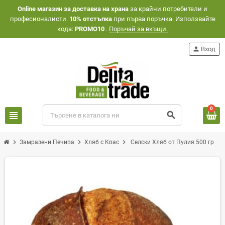
Оnline магазин за доставка на храна
за крайни потребители и
професионалисти.
10% отстъпка
при първа поръчка. Използвайте
кода:
PROMO10
.
Поръчай за вкъщи.
person
Вход
0
view_headline
search
chevron_right
chevron_right
chevron_right
Замразени Печива
Хляб с Квас
Селски Хляб от Пулия 500 гр