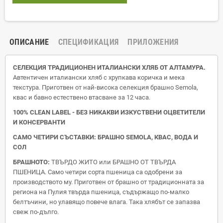
ОПИСАНИЕ
СПЕЦИФИКАЦИЯ
ПРИЛОЖЕНИЯ
СЕЛЕКЦИЯ ТРАДИЦИОНЕН ИТАЛИАНСКИ ХЛЯБ ОТ АЛТАМУРА.
Автентичен италиански хляб с хрупкава коричка и мека
текстура. Приготвен от най‐висока селекция брашно Semola,
квас и бавно естествено втасване за 12 часа.
100% CLEAN LABEL ‐ БЕЗ НИКАКВИ ИЗКУСТВЕНИ ОЦВЕТИТЕЛИ
И КОНСЕРВАНТИ
САМО ЧЕТИРИ СЪСТАВКИ: БРАШНО SEMOLA, КВАС, ВОДА И
СОЛ
БРАШНОТО:
ТВЪРДО ЖИТО или БРАШНО ОТ ТВЪРДА
ПШЕНИЦА. Само четири сорта пшеница са одобрени за
производството му. Приготвен от брашно от традиционната за
региона на Пулия твърда пшеница, съдържащо по‐малко
белтъчини, но улавящо повече влага. Така хлябът се запазва
свеж по‐дълго.