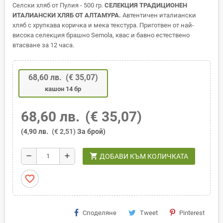
Селски хляб от Пулия - 500 гр.
СЕЛЕКЦИЯ ТРАДИЦИОНЕН
ИТАЛИАНСКИ ХЛЯБ ОТ АЛТАМУРА.
Автентичен италиански
хляб с хрупкава коричка и мека текстура. Приготвен от най‐
висока селекция брашно Semola, квас и бавно естествено
втасване за 12 часа.
68,60 лв.
(€ 35,07)
кашон 14 бр
68,60 лв.
(€ 35,07)
(4,90 лв.
(€ 2,51)
За брой)
shopping_cart
remove
add
ДОБАВИ КЪМ КОЛИЧКАТА
favorite_border
Споделяне
Tweet
Pinterest