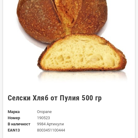
Селски Хляб от Пулия 500 гр
Марка
Oropane
Номер
190523
В наличност
9984 Артикули
EAN13
8003451100444