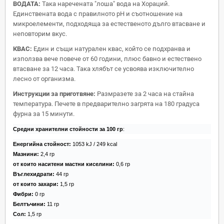
ВОДАТА:
Така наречената "лоша" вода на Хораций.
Единствената вода с правилното рH и съотношение на
микроелементи, подходяща за естественото дълго втасване и
неповторим вкус.
КВАС:
Един и същи натурален квас, който се подхранва и
използва вече повече от 60 години, плюс бавно и естествено
втасване за 12 часа. Така хлябът се усвоява изключително
лесно от организма.
Инструкции за приготвяне:
Размразете за 2 часа на стайна
температура. Печете в предварително загрята на 180 градуса
фурна за 15 минути.
Средни хранителни стойности за 100 гр
:
Енергийна стойност:
1053 kJ / 249 kcal
Мазнини:
2,4 гр
от които наситени мастни киселини:
0,6 гр
Въглехидрати:
44 гр
от които захари:
1,5 гр
Фибри:
0 гр
Белтъчини:
11 гр
Сол:
1,5 гр