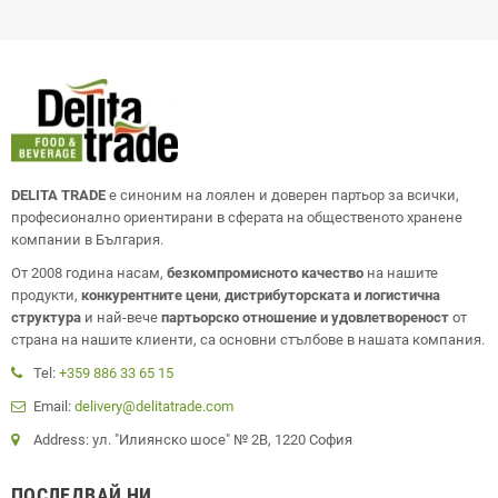
DELITA TRADE
е синоним на лоялен и доверен партьор за всички,
професионално ориентирани в сферата на общественото хранене
компании в България.
От 2008 година насам,
безкомпромисното качество
на нашите
продукти,
конкурентните цени
,
дистрибуторската и логистична
структура
и най-вече
партьорско отношение и удовлетвореност
от
страна на нашите клиенти, са основни стълбове в нашата компания.
Tel:
+359 886 33 65 15
Email:
delivery@delitatrade.com
Address: ул. "Илиянско шосе" № 2В, 1220 София
ПОСЛЕДВАЙ НИ