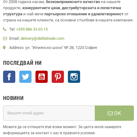
От 2008 година насам,
безкомпромисното качество
на нашите
продукти,
конкурентните цени
,
дистрибуторската и логистична
структура
и най-вече
партьорско отношение и удовлетвореност
от
страна на нашите клиенти, са основни стълбове в нашата компания.
Tel:
+359 886 33 65 15
Email:
delivery@delitatrade.com
Address: ул. "Илиянско шосе" № 2В, 1220 София
ПОСЛЕДВАЙ НИ
Facebook
Twitter
YouTube
Pinterest
Instagram
НОВИНИ
ОК
Можете да се отпишете във всеки момент. За целта моля намерете
информацията за контакт с нас в правните условия.