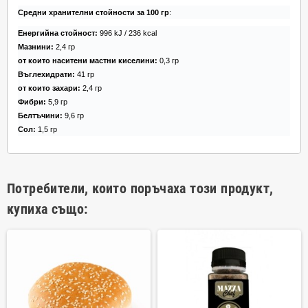
Средни хранителни стойности за 100 гр
:
Енергийна стойност:
996 kJ / 236 kcal
Мазнини:
2,4 гр
от които наситени мастни киселини:
0,3 гр
Въглехидрати:
41 гр
от които захари:
2,4 гр
Фибри:
5,9 гр
Белтъчини:
9,6 гр
Сол:
1,5 гр
Потребители, които поръчаха този продукт,
купиха също: