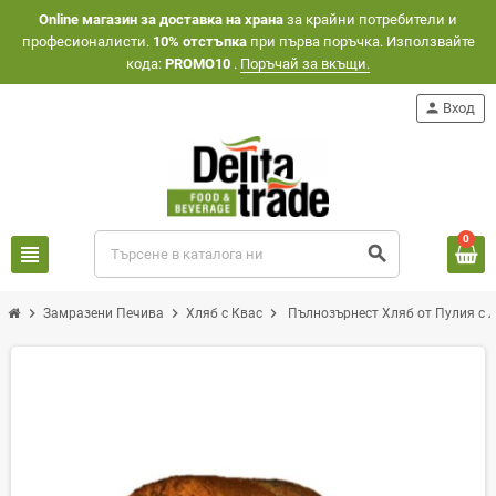
Оnline магазин за доставка на храна
за крайни потребители и
професионалисти.
10% отстъпка
при първа поръчка. Използвайте
кода:
PROMO10
.
Поръчай за вкъщи.
person
Вход
0
view_headline
search
chevron_right
chevron_right
chevron_right
Замразени Печива
Хляб с Квас
Пълнозърнест Хляб от Пулия с Л