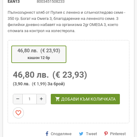
EAN13
8003451508233
Пълнозърнест хляб от Пулия с ленено и слънчогледово семе -
350 гр. Богат на Омега 3, благодарение на лененото семе. 3
филийки дневно набавят на организма 2gr OMEGA 3, което
спомага за контрол на холестерола.
46,80 лв.
(€ 23,93)
кашон 12 бр
46,80 лв.
(€ 23,93)
(3,90 лв.
(€ 1,99)
За брой)
shopping_cart
remove
add
ДОБАВИ КЪМ КОЛИЧКАТА
favorite_border
Споделяне
Tweet
Pinterest