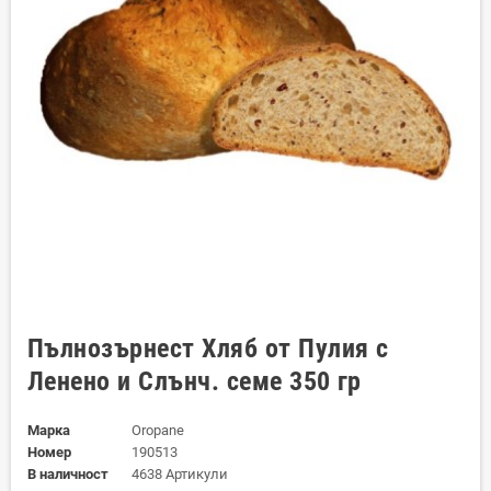
Пълнозърнест Хляб от Пулия с
Ленено и Слънч. семе 350 гр
Марка
Oropane
Номер
190513
В наличност
4638 Артикули