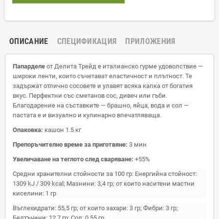
ОПИСАНИЕ
СПЕЦИФИКАЦИЯ
ПРИЛОЖЕНИЯ
Папарделе
от Делита Трейд е италианско гурме удоволствие —
широки ленти, които съчетават еластичност и плътност. Те
задържат отлично сосовете и улавят всяка капка от богатия
вкус. Перфектни със сметанов сос, дивеч или гъби.
Благодарение на съставките — брашно, яйца, вода и сол —
пастата е и визуално и кулинарно впечатляваща.
Опаковка:
кашон 1.5 кг
Препоръчително време за приготвяне:
3 мин
Увеличаване на теглото след сваряване:
+55%
Средни хранителни стойности за 100 гр: Енергийна стойност:
1309 kJ / 309 kcal; Мазнини: 3,4 гр; от които наситени мастни
киселини: 1 гр
Въглехидрати: 55,5 гр; от които захари: 3 гр; Фибри: 3 гр;
Белтъчини: 12,7 гр; Сол: 0,55 гр