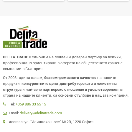
DELITA TRADE
е синоним на лоялен и доверен партьор за всички,
професионално ориентирани в сферата на общественото хранене
компании в България.
От 2008 година насам,
безкомпромисното качество
на нашите
продукти,
конкурентните цени
,
дистрибуторската и логистична
структура
и най-вече
партьорско отношение и удовлетвореност
от
страна на нашите клиенти, са основни стълбове в нашата компания.
Tel:
+359 886 33 65 15
Email:
delivery@delitatrade.com
Address: ул. "Илиянско шосе" № 2В, 1220 София