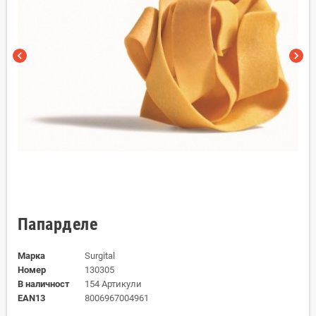
chevron_left
chevron_right
Папарделе
Марка
Surgital
Номер
130305
В наличност
154 Артикули
EAN13
8006967004961