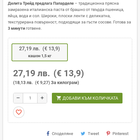
Делита Трейд предлага Папарделе
– традиционна прясна
замразена италианска паста от брашно от твърда пшеница,
яйца, вода и сол. Широки, плоски ленти с деликатна,
текстурирана повърхност, подходящи за гъсти сосове. Готова за
3 минути
готвене.
27,19 лв.
(€ 13,9)
кашон 1,5 кг
27,19 лв.
(€ 13,9)
(18,13 лв.
(€ 9,27)
За килограм)
shopping_cart
remove
add
ДОБАВИ КЪМ КОЛИЧКАТА
favorite_border
Споделяне
Tweet
Pinterest