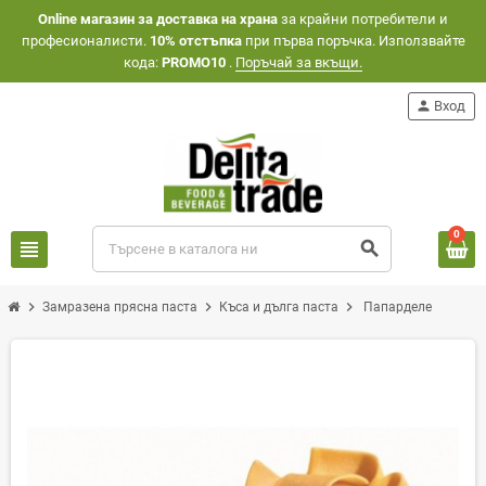
Оnline магазин за доставка на храна
за крайни потребители и
професионалисти.
10% отстъпка
при първа поръчка. Използвайте
кода:
PROMO10
.
Поръчай за вкъщи.
person
Вход
0
view_headline
search
chevron_right
chevron_right
chevron_right
Замразена прясна паста
Къса и дълга паста
Папарделе