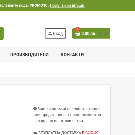
ползвайте кода:
PROMO10
.
Поръчай за вкъщи.
0
h
person
Вход
0,00 лв.
(€ 0)
ПРОИЗВОДИТЕЛИ
КОНТАКТИ
Всички снимки са илюстративни
или представляват предложения за
сервиране на готови ястия
БЕЗПЛАТНА ДОСТАВКА
В СОФИЯ
local_shipping