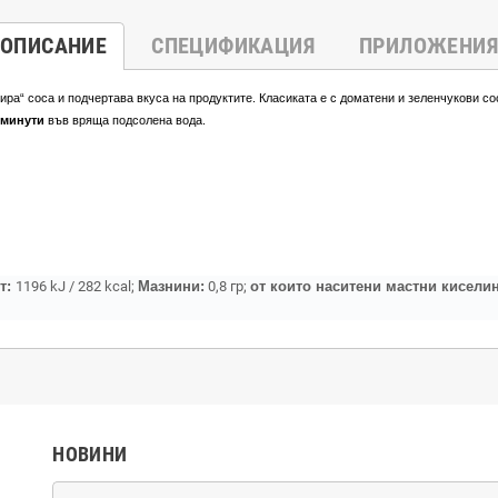
ОПИСАНИЕ
СПЕЦИФИКАЦИЯ
ПРИЛОЖЕНИЯ
ра“ соса и подчертава вкуса на продуктите. Класиката е с доматени и зеленчукови сос
 минути
във вряща подсолена вода.
т:
1196 kJ / 282 kcal;
Мазнини:
0,8 гр;
от които наситени мастни кисели
НОВИНИ