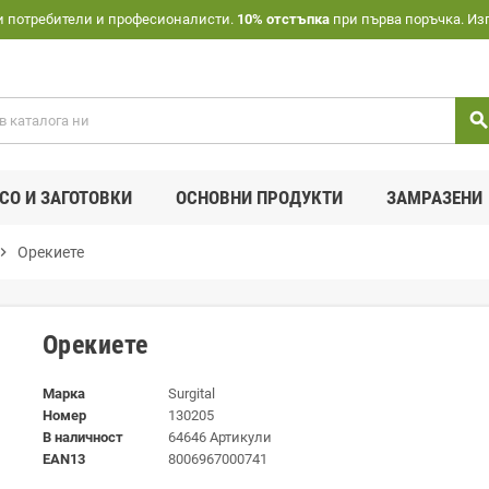
и потребители и професионалисти.
10% отстъпка
при първа поръчка. Из
searc
СО И ЗАГОТОВКИ
ОСНОВНИ ПРОДУКТИ
ЗАМРАЗЕНИ
ron_right
Орекиете
Орекиете
Марка
Surgital
Номер
130205
В наличност
64646 Артикули
EAN13
8006967000741