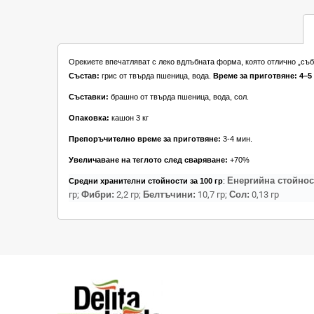
Орекиете впечатляват с леко вдлъбната форма, която отлично „съби
Състав:
грис от твърда пшеница, вода.
Време за приготвяне:
4–5
Съставки:
брашно от твърда пшеница, вода, сол.
Опаковка:
кашон 3 кг
Препоръчително време за приготвяне:
3-4 мин.
Увеличаване на теглото след сваряване:
+70%
Енергийна стойнос
Средни хранителни стойности за 100 гр
:
гр;
Фибри:
2,2 гр;
Белтъчини:
10,7 гр;
Сол:
0,13 гр