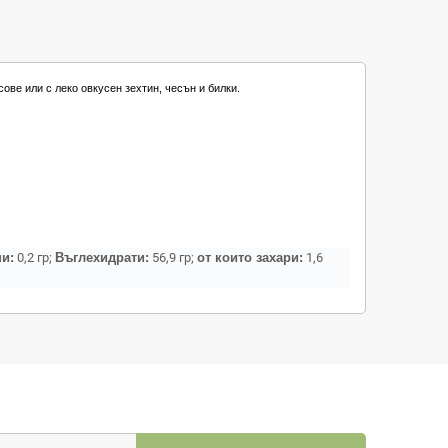
ове или с леко овкусен зехтин, чесън и билки.
ни:
0,2 гр;
Въглехидрати:
56,9 гр;
от които захари:
1,6