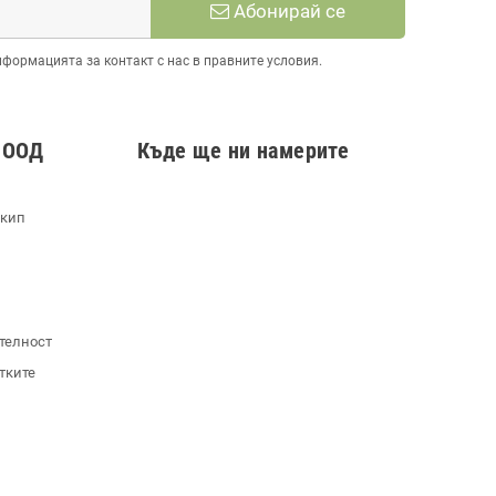
Абонирай се
нформацията за контакт с нас в правните условия.
 ООД
Къде ще ни намерите
екип
телност
тките