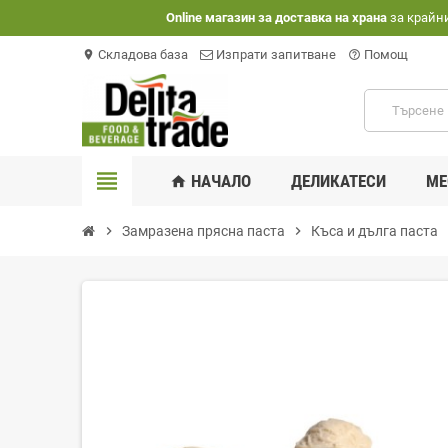
Оnline магазин за доставка на храна
за крайн
Складова база
Изпрати запитване
Помощ
location_on
help_outline
view_headline
НАЧАЛО
ДЕЛИКАТЕСИ
МЕ
home
chevron_right
Замразена прясна паста
chevron_right
Къса и дълга паста
chev