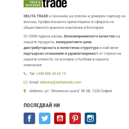
DELITA TRADE
е синоним на лоялен и доверен партьор за
всички, професионално ориентирани в сферата на
общественото хранене компании в България.
От 2008 година насам,
безкомпромисното качество
на
нашите продукти,
конкурентните цени
,
дистрибуторската и логистична структура
и най-вече
партьорско отношение и удовлетвореност
от страна на
нашите клиенти, са основни стълбове в нашата
компания.
Tel:
+359 886 33 65 15
Email:
delivery@delitatrade.com
Address: ул. "Илиянско шосе" № 2В, 1220 София
ПОСЛЕДВАЙ НИ
Facebook
Twitter
YouTube
Pinterest
Instagram