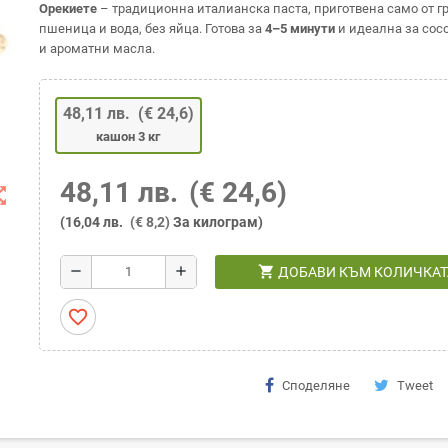
Орекиете
– традиционна италианска паста, приготвена само от гр
пшеница и вода, без яйца. Готова за
4–5 минути
и идеална за сос
и ароматни масла.
48,11 лв.
(€ 24,6)
кашон 3 кг
48,11 лв.
(€ 24,6)
t_map
(16,04 лв.
(€ 8,2)
За килограм)
shopping_cart
remove
add
ДОБАВИ КЪМ КОЛИЧКАТ
favorite_border
Споделяне
Tweet