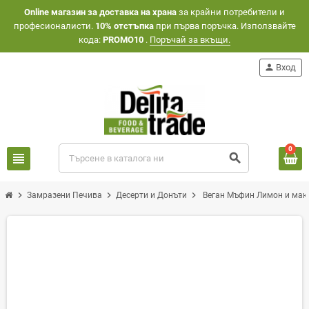
Оnline магазин за доставка на храна
за крайни потребители и
професионалисти.
10% отстъпка
при първа поръчка. Използвайте
кода:
PROMO10
.
Поръчай за вкъщи.
person
Вход
0
view_headline
search
chevron_right
chevron_right
chevron_right
Замразени Печива
Десерти и Донъти
Веган Мъфин Лимон и мак