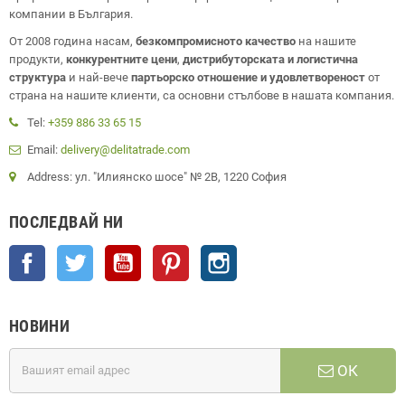
компании в България.
От 2008 година насам,
безкомпромисното качество
на нашите
продукти,
конкурентните цени
,
дистрибуторската и логистична
структура
и най-вече
партьорско отношение и удовлетвореност
от
страна на нашите клиенти, са основни стълбове в нашата компания.
Tel:
+359 886 33 65 15
Email:
delivery@delitatrade.com
Address: ул. "Илиянско шосе" № 2В, 1220 София
ПОСЛЕДВАЙ НИ
Facebook
Twitter
YouTube
Pinterest
Instagram
НОВИНИ
ОК