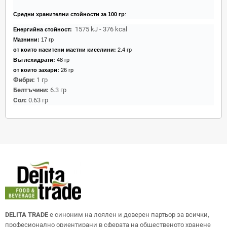
Средни хранителни стойности за 100 гр
:
1575 kJ ‐ 376 kcal
Енергийна стойност:
Мазнини:
17 гр
от които наситени мастни киселини:
2.4 гр
Въглехидрати:
48 гр
от които захари:
26 гр
Фибри:
1 гр
Белтъчини:
6.3 гр
Сол:
0.63 гр
DELITA TRADE
е синоним на лоялен и доверен партьор за всички,
професионално ориентирани в сферата на общественото хранене