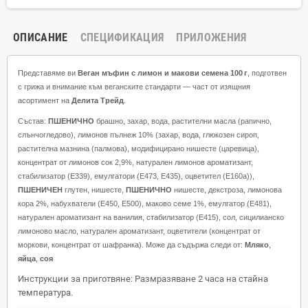
ОПИСАНИЕ
СПЕЦИФИКАЦИЯ
ПРИЛОЖЕНИЯ
Представяме ви
Веган мъфин с лимон и макови семена 100 г
, подготвен
с грижа и внимание към веганските стандарти — част от изящния
асортимент на
Делита Трейд
.
Състав:
ПШЕНИЧНО
брашно, захар, вода, растителни масла (рапично,
слънчогледово), лимонов пълнеж 10% (захар, вода, глюкозен сироп,
растителна мазнина (палмова), модифицирано нишесте (царевица),
концентрат от лимонов сок 2,9%, натурален лимонов ароматизант,
стабилизатор (E339), емулгатори (E473, E435), оцветител (E160a)),
ПШЕНИЧЕН
глутен, нишесте,
ПШЕНИЧНО
нишесте, декстроза, лимонова
кора 2%, набухватели (E450, E500), маково семе 1%, емулгатор (E481),
натурален ароматизант на ванилия, стабилизатор (E415), сол, сицилианско
лимоново масло, натурален ароматизант, оцветители (концентрат от
моркови, концентрат от шафранка). Може да съдържа следи от:
Мляко
,
яйца
,
соя
Инструкции за приготвяне: Размразяване 2 часа на стайна
температура.