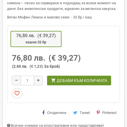
семена – лесен за сервиране и подходящ за всеки момент на
деня. Без животински продукти, идеален за веганска закуска.
Веган Мъфин Лимон и маково семе - 32 бр / каш
76,80 лв.
(€ 39,27)
кашон 32 бр
76,80 лв.
(€ 39,27)
(2,40 лв.
(€ 1,23)
За брой)
shopping_cart
remove
add
ДОБАВИ КЪМ КОЛИЧКАТА
favorite_border
Споделяне
Tweet
Pinterest
Всички снимки са илюстративни или представляват