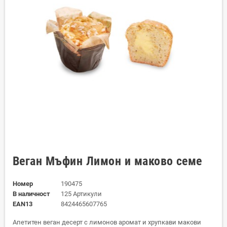
Веган Мъфин Лимон и маково семе
Номер
190475
В наличност
125 Артикули
EAN13
8424465607765
Апетитен веган десерт с лимонов аромат и хрупкави макови