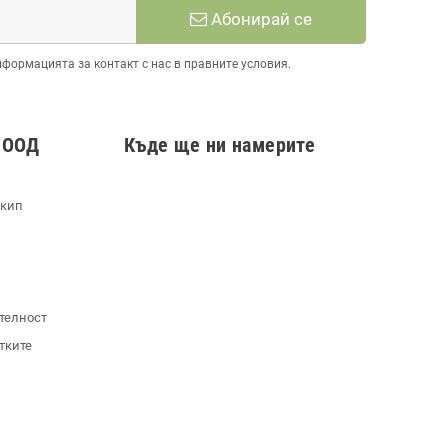
Абонирай се
нформацията за контакт с нас в правните условия.
 ООД
Къде ще ни намерите
екип
телност
тките