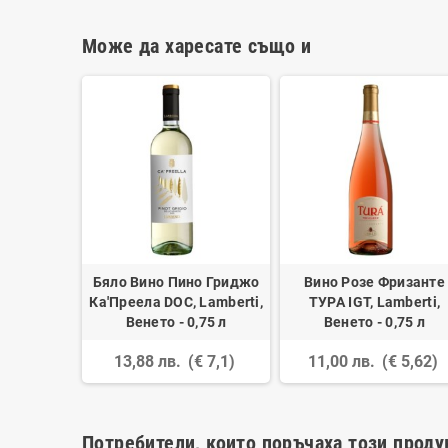
Може да харесате също и
Бяло Вино Пино Гриджо
Вино Розе Фризанте
Ка'Преела DOC, Lamberti,
ТУРА IGT, Lamberti,
Венето - 0,75 л
Венето - 0,75 л
13,88 лв.
(€ 7,1)
11,00 лв.
(€ 5,62)
Потребители, които поръчаха този проду