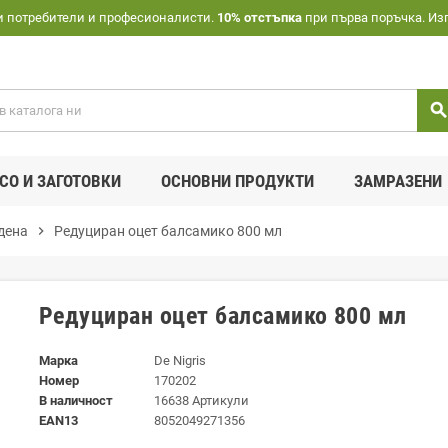
и потребители и професионалисти.
10% отстъпка
при първа поръчка. Из
searc
СО И ЗАГОТОВКИ
ОСНОВНИ ПРОДУКТИ
ЗАМРАЗЕНИ
дена
chevron_right
Редуциран оцет балсамико 800 мл
Редуциран оцет балсамико 800 мл
Марка
De Nigris
Номер
170202
В наличност
16638 Артикули
EAN13
8052049271356