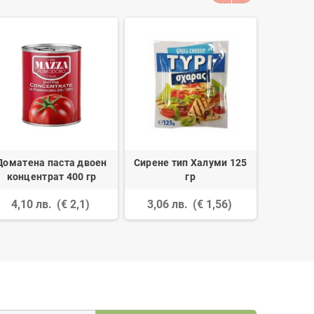
Доматена паста двоен
Сирене тип Халуми 125
Бяла Рус
концентрат 400 гр
гр
4,10 лв.
(€ 2,1)
3,06 лв.
(€ 1,56)
47,00 