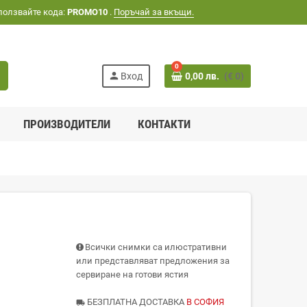
ползвайте кода:
PROMO10
.
Поръчай за вкъщи.
0
h
person
Вход
0,00 лв.
(€ 0)
ПРОИЗВОДИТЕЛИ
КОНТАКТИ
Всички снимки са илюстративни
или представляват предложения за
сервиране на готови ястия
БЕЗПЛАТНА ДОСТАВКА
В СОФИЯ
local_shipping