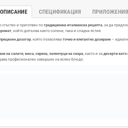
ОПИСАНИЕ
СПЕЦИФИКАЦИЯ
ПРИЛОЖЕНИЯ
 сгъстен и приготвен по
традиционна италианска рецепта
, за да предл
аромат
, който допълва както солени, така и сладки ястия.
 прецизен дозатор
, която позволява
точно и елегантно дозиране
– идеалн
не на салати, меса, сирена, зеленчуци на скара
, както и за
десерти като
идава професионален завършек на всяко блюдо.