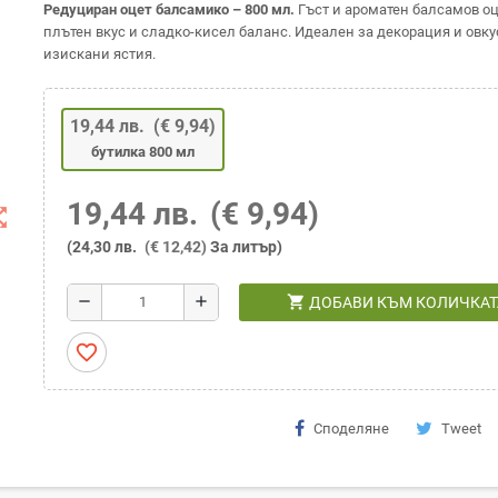
Редуциран оцет балсамико – 800 мл.
Гъст и ароматен балсамов оц
плътен вкус и сладко-кисел баланс. Идеален за декорация и овку
изискани ястия.
19,44 лв.
(€ 9,94)
бутилка 800 мл
19,44 лв.
(€ 9,94)
t_map
(24,30 лв.
(€ 12,42)
За литър)
shopping_cart
remove
add
ДОБАВИ КЪМ КОЛИЧКАТ
favorite_border
Споделяне
Tweet