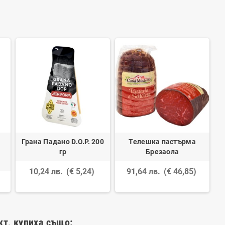
Грана Падано D.O.P. 200
Телешка пастърма
гр
Брезаола
10,24 лв.
(€ 5,24)
91,64 лв.
(€ 46,85)
кт, купиха също: