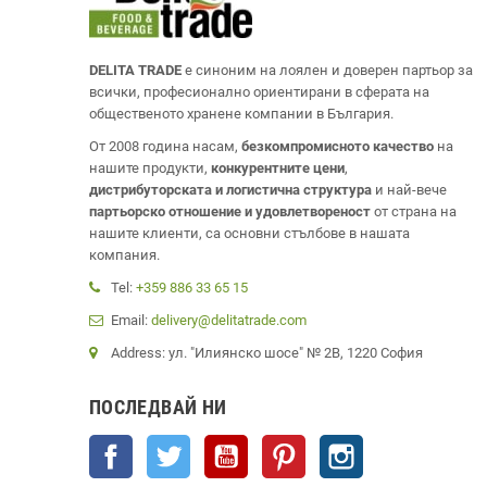
DELITA TRADE
е синоним на лоялен и доверен партьор за
всички, професионално ориентирани в сферата на
общественото хранене компании в България.
От 2008 година насам,
безкомпромисното качество
на
нашите продукти,
конкурентните цени
,
дистрибуторската и логистична структура
и най-вече
партьорско отношение и удовлетвореност
от страна на
нашите клиенти, са основни стълбове в нашата
компания.
Tel:
+359 886 33 65 15
Email:
delivery@delitatrade.com
Address: ул. "Илиянско шосе" № 2В, 1220 София
ПОСЛЕДВАЙ НИ
Facebook
Twitter
YouTube
Pinterest
Instagram