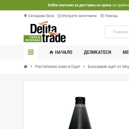
Оnline магазин за доставка на храна
за крайн
Складова база
Изпрати запитване
Помощ
location_on
help_outline
view_headline
НАЧАЛО
ДЕЛИКАТЕСИ
МЕ
home
chevron_right
Растително олио и Оцет
chevron_right
Балсамов оцет от Мо