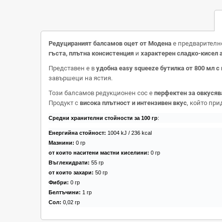
Редуцираният балсамов оцет от Модена
е предварително
гъста, плътна консистенция
и
характерен сладко-кисел 
Представен е в
удобна easy squeeze бутилка от 800 мл с
завършеци на ястия.
Този балсамов редукционен сос е
перфектен за овкусява
Продукт с
висока плътност и интензивен вкус
, който пр
Средни хранителни стойности за 100 гр
:
Енергийна стойност:
1004 kJ / 236 kcal
Мазнини:
0 гр
от които наситени мастни киселини:
0 гр
Въглехидрати:
55 гр
от които захари:
50 гр
Фибри:
0 гр
Белтъчини:
1 гр
Сол:
0,02 гр