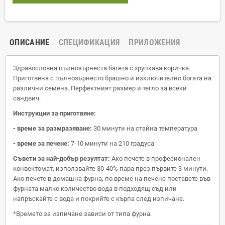
ОПИСАНИЕ
СПЕЦИФИКАЦИЯ
ПРИЛОЖЕНИЯ
Здравословна пълнозърнеста багета с хрупкава коричка.
Приготвена с пълнозърнесто брашно и изключително богата на
различни семена. Перфектният размер и тегло за всеки
сандвич.
Инструкции за приготвяне:
- време за размразяване:
30 минути на стайна температура
- време за печене:
7-10 минути на 210 градуса
Съвети за най-добър резултат:
Ако печете в професионален
конвектомат, използвайте 30-40% пара през първите 3 минути.
Ако печете в домашна фурна, по време на печене поставете във
фурната малко количество вода в подходящ съд или
напръскайте с вода и покрийте с кърпа след изпичане.
*Времето за изпичане зависи от типа фурна.