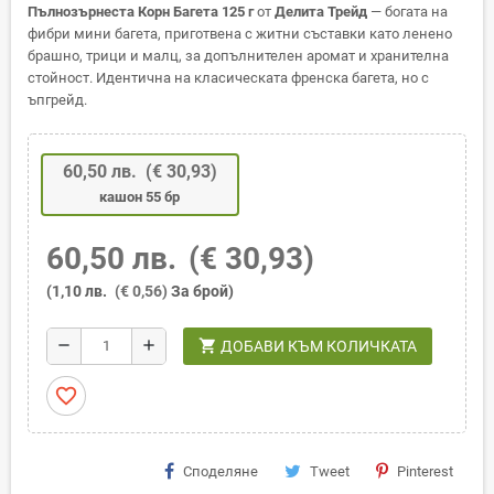
Пълнозърнеста Корн Багета 125 г
от
Делита Трейд
— богата на
фибри мини багета, приготвена с житни съставки като ленено
брашно, трици и малц, за допълнителен аромат и хранителна
стойност. Идентична на класическата френска багета, но с
ъпгрейд.
60,50 лв.
(€ 30,93)
кашон 55 бр
60,50 лв.
(€ 30,93)
(1,10 лв.
(€ 0,56)
За брой)
shopping_cart
remove
add
ДОБАВИ КЪМ КОЛИЧКАТА
favorite_border
Споделяне
Tweet
Pinterest