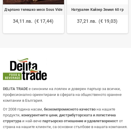
Дърпано телешко месо Sous Vide
Натурален Кайзер Земел 60 гр
34,11 лв.
(€ 17,44)
37,21 лв.
(€ 19,03)
DELITA TRADE
е синоним на лоялен и доверен партьор за всички,
професионално ориентирани в сферата на общественото хранене
компании в България.
От 2008 година насам,
безкомпромисното качество
на нашите
продукти,
конкурентните цени
,
дистрибуторската и логистична
структура
и най-вече
партьорско отношение и удовлетвореност
от
страна на нашите клиенти, са основни стълбове в нашата компания.