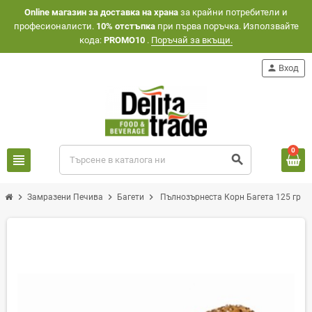
Оnline магазин за доставка на храна
за крайни потребители и
професионалисти.
10% отстъпка
при първа поръчка. Използвайте
кода:
PROMO10
.
Поръчай за вкъщи.
person
Вход
0
view_headline
search
chevron_right
chevron_right
chevron_right
Замразени Печива
Багети
Пълнозърнеста Корн Багета 125 гр