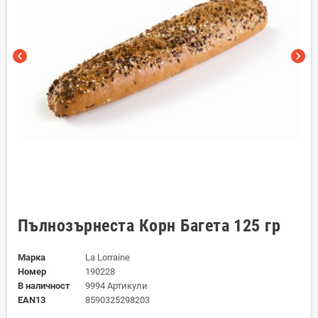
chevron_left
chevron_right
Пълнозърнеста Корн Багета 125 гр
Марка
La Lorraine
Номер
190228
В наличност
9994 Артикули
EAN13
8590325298203