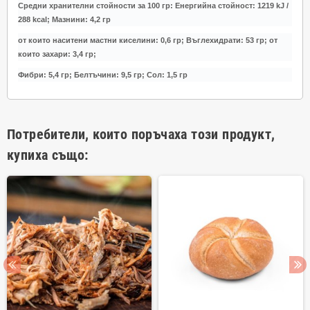
Средни хранителни стойности за 100 гр:
Енергийна стойност: 1219 kJ /
288 kcal;
Мазнини: 4,2 гр
от които наситени мастни киселини: 0,6 гр;
Въглехидрати: 53 гр;
от
които захари: 3,4 гр;
Фибри: 5,4 гр;
Белтъчини: 9,5 гр;
Сол: 1,5 гр
Потребители, които поръчаха този продукт,
купиха също: