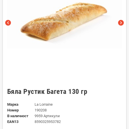
chevron_left
chevron_right
Бяла Рустик Багета 130 гр
Марка
La Lorraine
Номер
190208
В наличност
9959 Артикули
EAN13
8590325953782