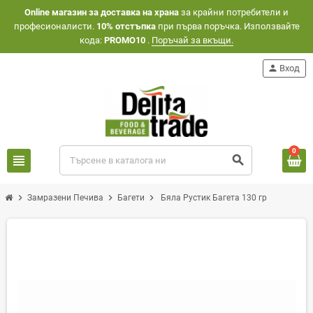
Оnline магазин за доставка на храна
за крайни потребители и
професионалисти.
10% отстъпка
при първа поръчка. Използвайте
кода:
PROMO10
.
Поръчай за вкъщи.
person
Вход
0
view_headline
search
chevron_right
chevron_right
chevron_right
Замразени Печива
Багети
Бяла Рустик Багета 130 гр