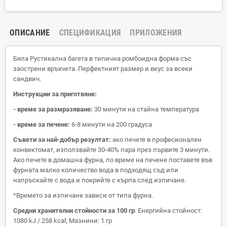
ОПИСАНИЕ
СПЕЦИФИКАЦИЯ
ПРИЛОЖЕНИЯ
Бяла Рустикална багета в типична ромбоидна форма със
заострени връхчета. Перфектният размер и вкус за всеки
сандвич.
Инструкции за приготвяне:
- време за размразяване:
30 минути на стайна температура
- време за печене:
6-8 минути на 200 градуса
Съвети за най-добър резултат:
ако печете в професионален
конвектомат, използвайте 30-40% пара през първите 3 минути.
Ако печете в домашна фурна, по време на печене поставете във
фурната малко количество вода в подходящ съд или
напръскайте с вода и покрийте с кърпа след изпичане.
*Времето за изпичане зависи от типа фурна.
Средни хранителни стойности за 100 гр
: Енергийна стойност:
1080 kJ / 258 kcal; Мазнини: 1 гр