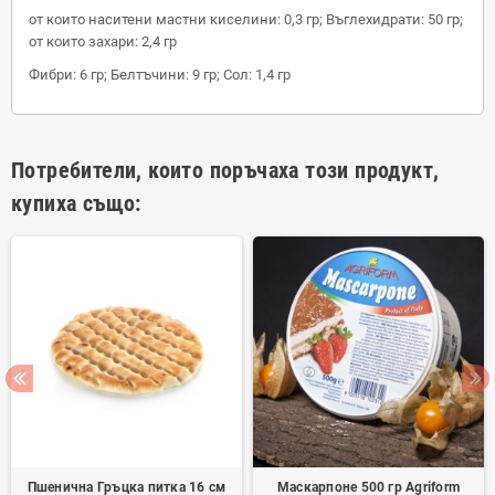
от които наситени мастни киселини: 0,3 гр; Въглехидрати: 50 гр;
от които захари: 2,4 гр
Фибри: 6 гр; Белтъчини: 9 гр; Сол: 1,4 гр
Потребители, които поръчаха този продукт,
купиха също:
Пшенична Гръцка питка 16 см
Маскарпоне 500 гр Agriform