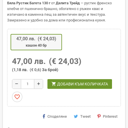
Бяла Рустик Багета 130 г
от
Делита Трейд
— рустик френско
хлебче от пшенично брашно, обогатено с ръжен квас и
изпичано в каменна пещ за автентичен вкус и текстура.
Замразено и удобно за дома или професионална кухня.
47,00 лв.
(€ 24,03)
кашон 40 бр
47,00 лв.
(€ 24,03)
(1,18 лв.
(€ 0,6)
За брой)
shopping_cart
remove
add
ДОБАВИ КЪМ КОЛИЧКАТА
favorite_border
Споделяне
Tweet
Pinterest