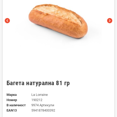
chevron_left
chevron_right
Багета натурална 81 гр
Марка
La Lorraine
Номер
190212
В наличност
9974 Артикули
EAN13
5941878400392