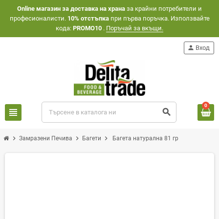
Оnline магазин за доставка на храна
за крайни потребители и
професионалисти.
10% отстъпка
при първа поръчка. Използвайте
кода:
PROMO10
.
Поръчай за вкъщи.
person
Вход
0
view_headline
search
chevron_right
chevron_right
chevron_right
Замразени Печива
Багети
Багета натурална 81 гр