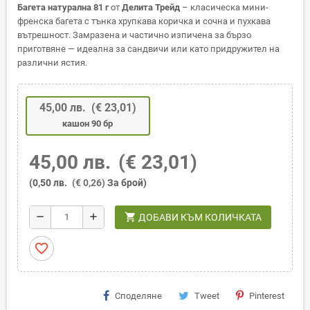
Багета натурална 81 г
от
Делита Трейд
– класическа мини-
френска багета с тънка хрупкава коричка и сочна и пухкава
вътрешност. Замразена и частично изпичена за бързо
приготвяне — идеална за сандвичи или като придружител на
различни ястия.
45,00 лв.
(€ 23,01)
кашон 90 бр
45,00 лв.
(€ 23,01)
(0,50 лв.
(€ 0,26)
За брой)
shopping_cart
remove
add
ДОБАВИ КЪМ КОЛИЧКАТА
favorite_border
Споделяне
Tweet
Pinterest