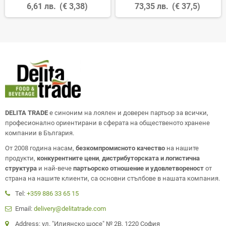
6,61 лв.
(€ 3,38)
73,35 лв.
(€ 37,5)
DELITA TRADE
е синоним на лоялен и доверен партьор за всички,
професионално ориентирани в сферата на общественото хранене
компании в България.
От 2008 година насам,
безкомпромисното качество
на нашите
продукти,
конкурентните цени
,
дистрибуторската и логистична
структура
и най-вече
партьорско отношение и удовлетвореност
от
страна на нашите клиенти, са основни стълбове в нашата компания.
Tel:
+359 886 33 65 15
Email:
delivery@delitatrade.com
Address: ул. "Илиянско шосе" № 2В, 1220 София