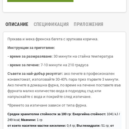
ОПИСАНИЕ
СПЕЦИФИКАЦИЯ
ПРИЛОЖЕНИЯ
Пухкава и мека френска багета с хрупкава коричка.
Инструкции за приготвяне:
- време за размразяване:
30 минути на стайна температура
- време за печене:
7-10 минути на 210 градуса
Съвети за най-добър резултат:
ако печете в професионален
конвектомат, използвайте 30-40% пара през първите 3 минути.
Ако печете в домашна фурна, по време на печене поставете във
фурната малко количество вода в подходящ съд или
напръскайте с вода и покрийте след изпичане.
*Времето за изпичане зависи от типа фурна.
Средни хранителни стойности за 100 гр
:
Енергийна стойност:
1041 kJ /
249 kcal;
Мазнини:
1 гр
от които наситени мастни киселини:
0,4 гр;
Въглехидрати:
51 гр;
от