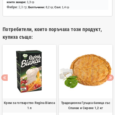
които захари:
1,3 гр
Фибри:
2,3 гр;
Белтъчини:
8,2 гр;
Сол:
1,4 гр
Потребители, които поръчаха този продукт,
купиха също:
Крем за готварство Regina Bianca
Традиционна Гръцка баница със
1 л
Спанак и Сирене 1,2 кг