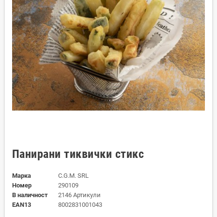
Панирани тиквички стикс
Марка
C.G.M. SRL
Номер
290109
В наличност
2146 Артикули
EAN13
8002831001043