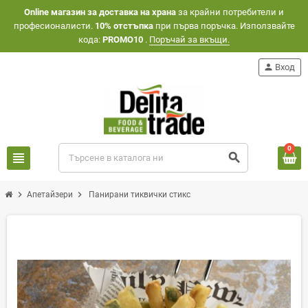
Оnline магазин за доставка на храна
за крайни потребители и
професионалисти.
10% отстъпка
при първа поръчка. Използвайте
кода:
PROMO10
.
Поръчай за вкъщи.
person
Вход
0
view_headline
search
chevron_right
chevron_right
Апетайзери
Панирани тиквички стикс