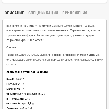
ОПИСАНИЕ
СПЕЦИФИКАЦИЯ
ПРИЛОЖЕНИЯ
Бланширани
пръчици
от
тиквички
са много крехки ленти от панирани,
Страхотни са, ако се
предварително изпържени и замразени
тиквички
.
приготвят на фурна.
Те могат да бъдат придружени с други
пържени храни в бюфети.
Състав:
Тиквички 10х10х35 (50%), царевично
брашно
,
брашно
от мека
пшеница
,
слънчогледово олио, нишесте, сол, натурални овкусители, бакпулвер, E450 A
i, E500 ii.
Хранителна стойност на 100гр:
Kcal/Kj: 162/678
Протеин: 2,1
g
Mазнини: 9,2
g
от които наситени мазнини: 1
g
Въглехидрати: 17
g
от които Захари: 1,9
g
Диетични фибри: 1,6
g