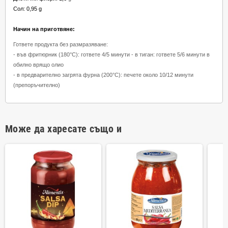
Сол: 0,95 g
Начин на приготвяне:
Гответе продукта без размразяване:
- във фритюрник (180°C): гответе 4/5 минути - в тиган: гответе 5/6 минути в
обилно врящо олио
- в предварително загрята фурна (200°C): печете около 10/12 минути
(препоръчително)
Може да харесате също и