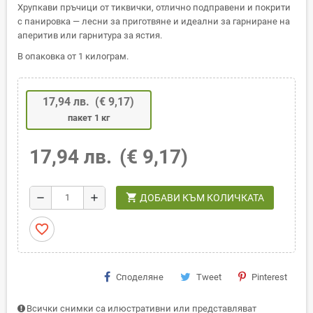
Хрупкави пръчици от тиквички, отлично подправени и покрити
с панировка — лесни за приготвяне и идеални за гарниране на
аперитив или гарнитура за ястия.
В опаковка от 1 килограм.
17,94 лв.
(€ 9,17)
пакет 1 кг
17,94 лв.
(€ 9,17)
shopping_cart
remove
add
ДОБАВИ КЪМ КОЛИЧКАТА
favorite_border
Споделяне
Tweet
Pinterest
Всички снимки са илюстративни или представляват