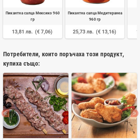
Пикантна салца Мексико 960
Пикантна салца Медитеранеа
К
гр
960 гр
13,81 лв.
(€ 7,06)
25,73 лв.
(€ 13,16)
1
Потребители, които поръчаха този продукт,
купиха също: