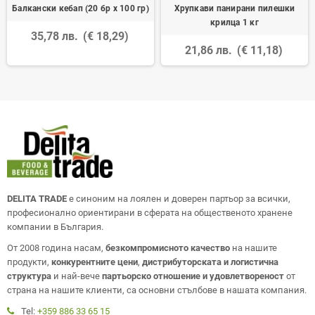
Балкански кебап (20 бр х 100 гр)
Хрупкави панирани пилешки
крилца 1 кг
35,78 лв.
(€ 18,29)
21,86 лв.
(€ 11,18)
DELITA TRADE
е синоним на лоялен и доверен партьор за всички,
професионално ориентирани в сферата на общественото хранене
компании в България.
От 2008 година насам,
безкомпромисното качество
на нашите
продукти,
конкурентните цени
,
дистрибуторската и логистична
структура
и най-вече
партьорско отношение и удовлетвореност
от
страна на нашите клиенти, са основни стълбове в нашата компания.
Tel:
+359 886 33 65 15