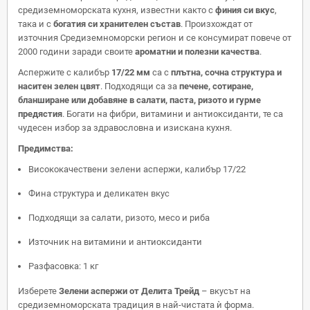
средиземноморската кухня, известни както с
финия си вкус
,
така и с
богатия си хранителен състав
. Произхождат от
източния Средиземноморски регион и се консумират повече от
2000 години заради своите
ароматни и полезни качества
.
Аспержите с калибър
17/22 мм
са с
плътна, сочна структура и
наситен зелен цвят
. Подходящи са за
печене, сотиране,
бланширане или добавяне в салати, паста, ризото и гурме
предястия
. Богати на фибри, витамини и антиоксиданти, те са
чудесен избор за здравословна и изискана кухня.
Предимства:
Висококачествени зелени аспержи, калибър 17/22
Фина структура и деликатен вкус
Подходящи за салати, ризото, месо и риба
Източник на витамини и антиоксиданти
Разфасовка: 1 кг
Изберете
Зелени аспержи от Делита Трейд
– вкусът на
средиземноморската традиция в най-чистата ѝ форма.