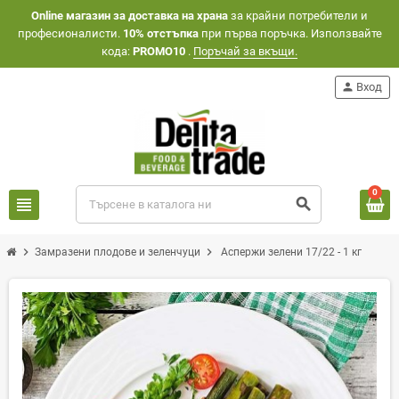
Оnline магазин за доставка на храна
за крайни потребители и
професионалисти.
10% отстъпка
при първа поръчка. Използвайте
кода:
PROMO10
.
Поръчай за вкъщи.
person
Вход
0
view_headline
search
chevron_right
chevron_right
Замразени плодове и зеленчуци
Аспержи зелени 17/22 - 1 кг