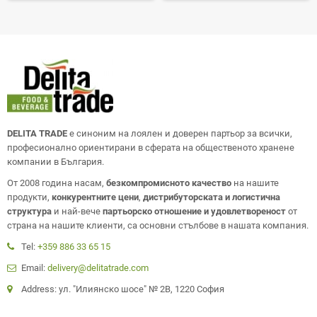
DELITA TRADE
е синоним на лоялен и доверен партьор за всички,
професионално ориентирани в сферата на общественото хранене
компании в България.
От 2008 година насам,
безкомпромисното качество
на нашите
продукти,
конкурентните цени
,
дистрибуторската и логистична
структура
и най-вече
партьорско отношение и удовлетвореност
от
страна на нашите клиенти, са основни стълбове в нашата компания.
Tel:
+359 886 33 65 15
Email:
delivery@delitatrade.com
Address: ул. "Илиянско шосе" № 2В, 1220 София