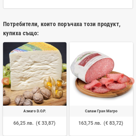
Потребители, които поръчаха този продукт,
купиха също:
Азиаго D.O.P.
Салам Гран Магро
66,25 лв.
(€ 33,87)
163,75 лв.
(€ 83,72)