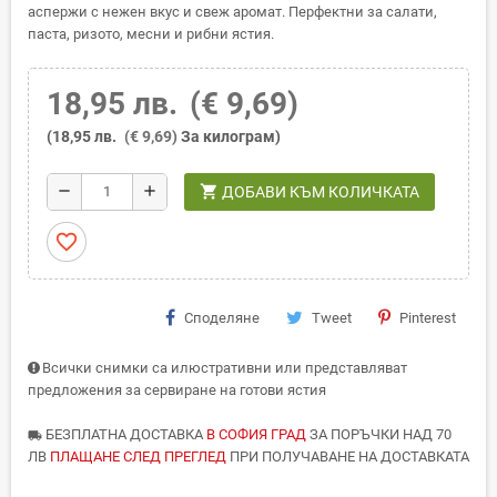
аспержи с нежен вкус и свеж аромат. Перфектни за салати,
паста, ризото, месни и рибни ястия.
18,95 лв.
(€ 9,69)
(18,95 лв.
(€ 9,69)
За килограм)
shopping_cart
remove
add
ДОБАВИ КЪМ КОЛИЧКАТА
favorite_border
Споделяне
Tweet
Pinterest
Всички снимки са илюстративни или представляват
предложения за сервиране на готови ястия
БЕЗПЛАТНА ДОСТАВКА
В СОФИЯ ГРАД
ЗА ПОРЪЧКИ НАД 70
local_shipping
ЛВ
ПЛАЩАНЕ СЛЕД ПРЕГЛЕД
ПРИ ПОЛУЧАВАНЕ НА ДОСТАВКАТА