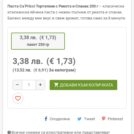
Паста Ca’Pricci Тортелони с Рикота и Спанак 250 г
– класическа
италианска яйчена паста с нежен пълнеж от рикота и спанак.
Баланс между мек вкус и свеж аромат, готова само за 8 минути.
3,38 лв.
(€ 1,73)
пакет 250 гр
3,38 лв.
(€ 1,73)
(13,52 лв.
(€ 6,91)
За килограм)
shopping_cart
remove
add
ДОБАВИ КЪМ КОЛИЧКАТА
favorite_border
Споделяне
Tweet
Pinterest
Всички снимки са илюстративни или представляват