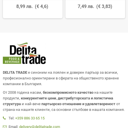
8,99 лв.
(€ 4,6)
7,49 лв.
(€ 3,83)
DELITA TRADE
е синоним на лоялен и доверен партьор за всички,
професионално ориентирани в сферата на общественото хранене
компании в България.
От 2008 година насам,
безкомпромисното качество
на нашите
продукти,
конкурентните цени
,
дистрибуторската и логистична
структура
и най-вече
партьорско отношение и удовлетвореност
от
страна на нашите клиенти, са основни стълбове в нашата компания.
Tel:
+359 886 33 65 15
Email:
delivery@delitatrade.com