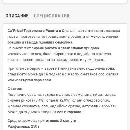
ОПИСАНИЕ
СПЕЦИФИКАЦИЯ
Ca’Pricci Тортелони с Рикота и Спанак
е
автентична италианска
паста
, приготвена по традиционна рецепта от
меко пшенично
брашно и твърда пшеница семолина
.
Пълнежът от
сирене рикота и свеж спанак
придава
изключително лек, балансиран вкус и кадифена текстура,
които я правят идеална за всекидневна и гурме кухня.
Приготвя се бързо –
варете 8 минути в леко подсолена вода
,
след което може да се поднесе с
масло, сметанов сос, салвия
или настърган пармезан
.
Състав:
Пшенично брашно, твърда пшеница семолина, яйца, галета,
сирене рикота (6,4%), спанак (2,9%), слънчогледово олио,
млечна суроватка, сол, индийско орехче, натурални аромати.
Може да съдържа следи от
соя
и
горчица
.
Средно време за приготвяне:
8 минути.
Разфасовка:
250 г