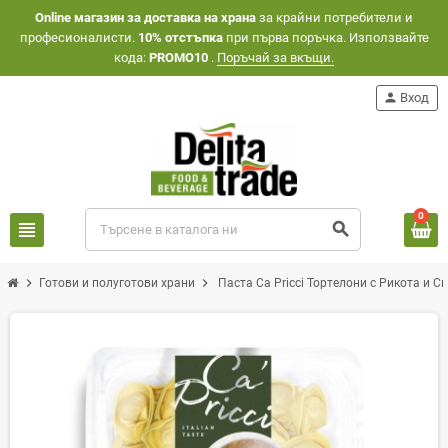
Оnline магазин за доставка на храна
за крайни потребители и
професионалисти.
10% отстъпка
при първа поръчка. Използвайте
кода:
PROMO10
.
Поръчай за вкъщи.
person
Вход
0
view_headline
search
chevron_right
chevron_right
Готови и полуготови храни
Паста Ca Pricci Тортелони с Рикота и С