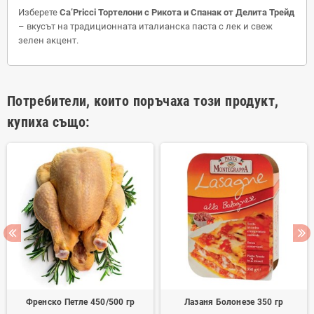
Изберете
Ca’Pricci Тортелони с Рикота и Спанак от Делита Трейд
– вкусът на традиционната италианска паста с лек и свеж
зелен акцент.
Потребители, които поръчаха този продукт,
купиха също:
Френско Петле 450/500 гр
Лазаня Болонезе 350 гр